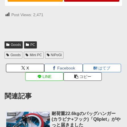
Post Views:
2,471
Goods
PC
Goods
Mini PC
NiPoGi
X
Facebook
はてブ
LINE
コピー
関連記事
耐荷重22.6kgのバッグハンガー
Goods
(カラビナ+フック)「Qliplet」がや
っと届きました