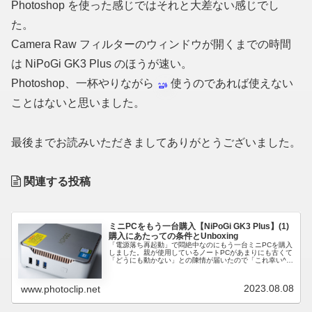
Photoshop を使った感じではそれと大差ない感じでし
た。
Camera Raw フィルターのウィンドウが開くまでの時間
は NiPoGi GK3 Plus のほうが速い。
Photoshop、一杯やりながら
使うのであれば使えない
ことはないと思いました。
最後までお読みいただきましてありがとうございました。
関連する投稿
ミニPCをもう一台購入【NiPoGi GK3 Plus】(1)
購入にあたっての条件とUnboxing
「電源落ち再起動」で悶絶中なのにもう一台ミニPCを購入
しました。親が使用しているノートPCがあまりにも古くて
「どうにも動かない」との陳情が届いたので「これ幸い^^
遊べる」と Amazon を物色。「Amazon おすすめマーク」
が付いてい...
2023.08.08
www.photoclip.net