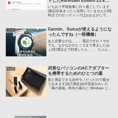
トしたAdrenalin Edition 23.9.1
は果たして
いちおう平穏無事に日々過ごしています
(製品自体まったく信用していませんが)現
時点でのセッティングはおおまかにです
が、こんな感じです。 BIOS 1.05 SSD:
Solidigm P44 Pro メモリ: Crucial
CT2K16G...
Garmin、Suicaが使えるようにな
Goods
ったんですね（一部機種）
あと必要なのは、、、電話ですか？それ
でも、なかなかのところまで来ましたね
ぇ(笑)電話まで到達したら、、、たぶん買
うと思います、価格にもよりますが。対
応機種もまだ一部のようですし、今から
ランニング GPS ウオッチとして Garmin
を購入...
武骨なパソコンのACアダプター
Goods
を携帯するためのひとつの案
割と満足できる自作モノだったので載せ
ておきます(自己満足)自作意欲がわいた
「事の発端」昨年の暮れに Windows じゃ
ないと動作しないトレーディングアプリ
を旅先で使いたかったので購入したお安
い中華パソコン CHUWI UBook 11.6...