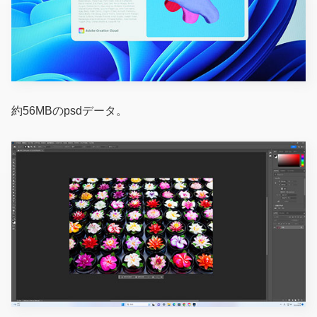
約56MBのpsdデータ。