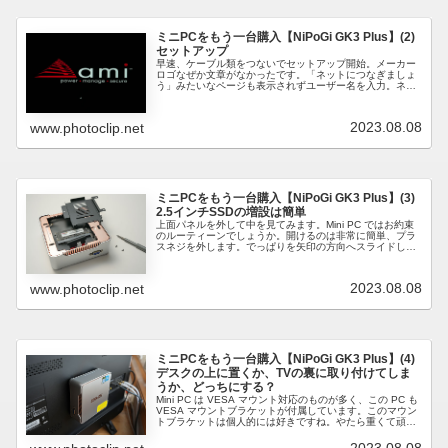
ミニPCをもう一台購入【NiPoGi GK3 Plus】(2)
セットアップ
早速、ケーブル類をつないでセットアップ開始。メーカー
ロゴなぜか文章がなかったです。「ネットにつなぎましょ
う」みたいなページも表示されずユーザー名を入力。ネッ
トに繋げていないので当然Microsoftアカウントへのログイ
ンもありません。このあ...
2023.08.08
www.photoclip.net
ミニPCをもう一台購入【NiPoGi GK3 Plus】(3)
2.5インチSSDの増設は簡単
上面パネルを外して中を見てみます。Mini PC ではお約束
のルーティーンでしょうか。開けるのは非常に簡単、プラ
スネジを外します。でっぱりを矢印の方向へスライドしま
す。上面パネルの手前側が持ち上がるので外します。中は
2.5インチSSDもしく...
2023.08.08
www.photoclip.net
ミニPCをもう一台購入【NiPoGi GK3 Plus】(4)
デスクの上に置くか、TVの裏に取り付けてしま
うか、どっちにする？
Mini PC は VESA マウント対応のものが多く、この PC も
VESA マウントブラケットが付属しています。このマウン
トブラケットは個人的には好きですね。やたら重くて頑丈
なのものあれば、薄すぎて剛性がないものもありますが、
これは小...