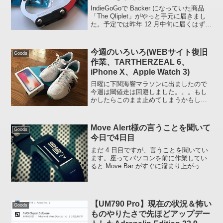
IndieGoGoで Backer になっていた商品
「The Qliplet」がやっと手元に届きまし
た。予定では昨年 12 月中旬に届くはずで
したが、生産は某国なので出荷できるま
でいろいろとあったようです。ずいぶん
遅れた到着となりました。送...
今週のいろいろ(WEBサイト復旧
Goods
作業、TARTHERZEAL 6、
iPhone X、Apple Watch 3)
日曜に下関海響マラソンに出ましたので
今週は閾値走は回避しました。。。もし
かしたらこのまま止めてしまうかもしれ
ません( :ase: 根性なし)なので、その代わ
りにその場しのぎで、今週のあれこれ
を。 WEB サイト復旧作業サーバー移行
Move Alert様の言うことを聞いて
Goods
で WEB...
今日で4日目
まだ 4 日目ですが、言うことを聞いてい
ます。座ってパソコンを前に作業してい
ると Move Bar がすぐに溜まり上がって
「オレ、そんなにジッとしてるかな
ぁ？」と感じることもしばしば。知らず
知らずのうちに結構ジッとしちゃうんで
す、これが。画...
【UM790 Pro】現在の状況＆怖い
Goods
ものやりたさで先ほどアップデー