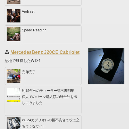
Violinist
Speed Reading
MercedesBenz 320CE Cabriolet
意地で維持したW124
売却完了
約15年分のディーラー請求書明細、
個人でのパーツ購入額の総合計を出
してみました
W124カブリオレの幌不具合で役に立
ちそうなサイト