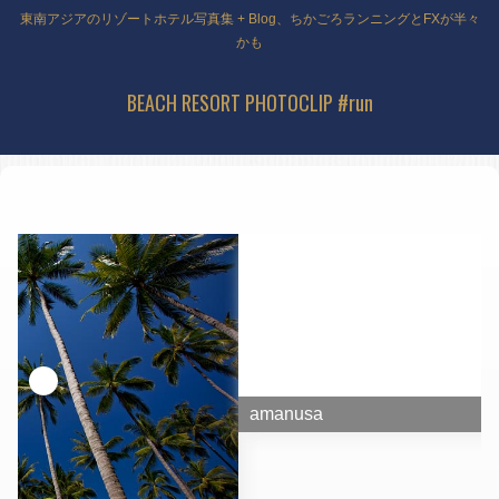
東南アジアのリゾートホテル写真集 + Blog、ちかごろランニングとFXが半々
かも
BEACH RESORT PHOTOCLIP #run
amanusa