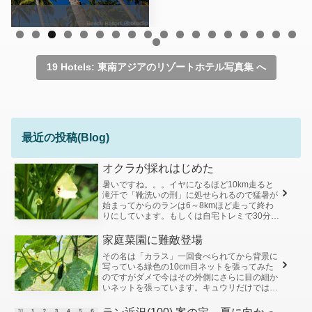
19 Hotels: 東南アジアのリゾートホテル写真集 へ
最近の投稿(Blog)
オクラが採れはじめた
暑いですね。。。イヤになるほど10km走ると
滝汗で「靴洗いの刑」に処せられるので猛暑が
始まってからのランは6～8kmほど走って終わ
りにしています。もしくは自宅トレミで30分ほ
ど。なのでどんどん走力が落ちています。さ
て、6月上旬に植えたオクラ...
家庭菜園に難敵登場
その名は「カラス」一回食べられてから背景に
写っている緑色の10cm目ネットを張ってみた
のですがダメで今はその外側にさらに目の細か
いネットを張っています。キュウリだけではな
く、他の作物もやられていまして美味しいわけ
がないシシトウはできたそばか...