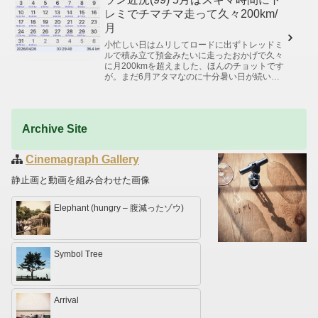
レミでチマチマ走って久々200km/
月
小忙しい日はムリしてロードに出ずトレッドミ
ルで積み立て預金みたいに走ったおかげで久々
に月200kmを超えました、ほんのチョットです
が。まだ6月アタマなのに十分暑い日が続いて
いるのでここから数か月はこんなランニングに
なりそうです。Garmin...
Archive Site
Cinemagraph Gallery
静止画と動画を組み合わせた画像
Elephant (hungry – 腹減ったゾウ)
Symbol Tree
Arrival