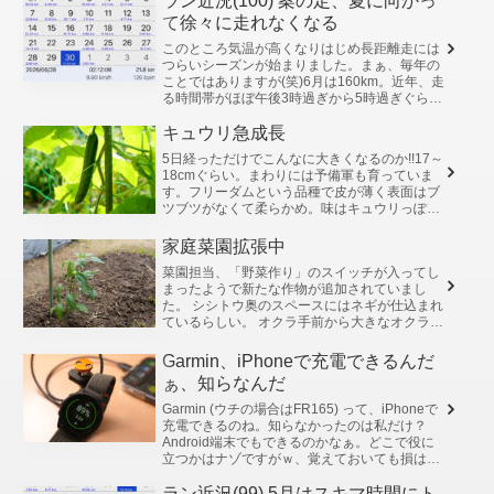
ラン近況(100) 案の定、夏に向かっ
て徐々に走れなくなる
このところ気温が高くなりはじめ長距離走には
つらいシーズンが始まりました。まぁ、毎年の
ことではありますが(笑)6月は160km。近年、走
る時間帯がほぼ午後3時過ぎから5時過ぎぐらい
なのでしばらく暑さからは逃れられそうにあり
ません。体調を崩さな...
キュウリ急成長
5日経っただけでこんなに大きくなるのか!!17～
18cmぐらい。まわりには予備軍も育っていま
す。フリーダムという品種で皮が薄く表面はブ
ツブツがなくて柔らかめ。味はキュウリっぽく
ない (キュウリではあるけれど)、食べ比べたら
一発でわかります。...
家庭菜園拡張中
菜園担当、「野菜作り」のスイッチが入ってし
まったようで新たな作物が追加されていまし
た。 シシトウ奥のスペースにはネギが仕込まれ
ているらしい。 オクラ手前から大きなオクラ、
標準的なオクラ、丸オクラ ニンジン姿は見えな
いがニンジンの畝(うね)キ...
Garmin、iPhoneで充電できるんだ
ぁ、知らなんだ
Garmin (ウチの場合はFR165) って、iPhoneで
充電できるのね。知らなかったのは私だけ？
Android端末でもできるのかなぁ。どこで役に
立つかはナゾですがｗ、覚えておいても損はな
いですね。 この投稿をInstagramで見る ...
ラン近況(99) 5月はスキマ時間にト