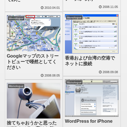
2008.11.05
2010.04.01
Monologue
Monologue
Googleマップのストリー
香港および台湾の空港で
トビューで唖然としてく
ネットに接続
ださい
2008.09.08
2008.08.05
Monologue
Monologue
WordPress for iPhone
捨てちゃおうかと思った