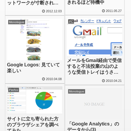
きれるほど待機中
ットワークが寸断されて
しまった方へ
2011.05.27
2012.12.03
PC
Monologue
メールをGmail経由で受信
Google Logos: 見ていて
すると不法投棄の山のよ
楽しい
うな受信トレイはうさぎ
追いしかの山になるのか
2010.04.08
2010.04.21
Firefox
Monologue
サイトに立ち寄られた方
「Google Analytics」の
のブラウザシェアを調べ
データから(3)
てみた