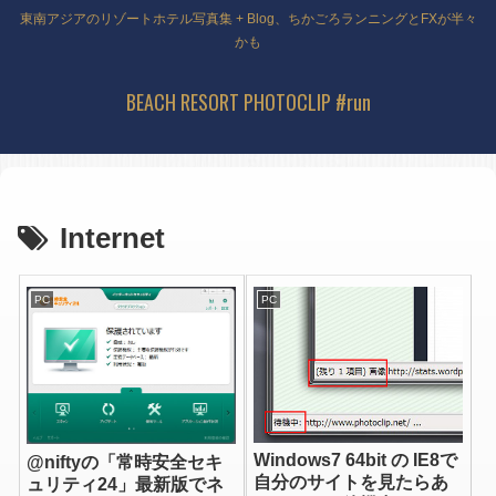
東南アジアのリゾートホテル写真集 + Blog、ちかごろランニングとFXが半々
かも
BEACH RESORT PHOTOCLIP #run
Internet
PC
PC
Windows7 64bit の IE8で
@niftyの「常時安全セキ
自分のサイトを見たらあ
ュリティ24」最新版でネ