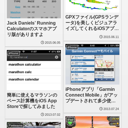
GPXファイル(GPSランデ
ータ)を美しくビジュアラ
Jack Daniels’ Running
イズしてくれるiOSアプリ
Calculatorのスマホアプ
「RunGraph」
リ版がありますよ
2015.06.11
2015.06.05
iPhone
iPhone
iPhoneアプリ「Garmin
Connect Mobile」がアッ
簡単に使えるマラソンの
プデートされて多少使え
ペース計算機をiOS App
るようになった、がしか
Storeで探してみました
2013.07.24
し
2013.07.02
iPad
Panorama