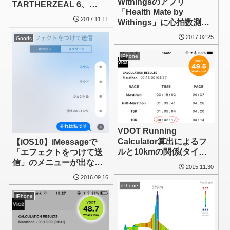
Withingsのアプリ
TARTHERZEAL 6、
「Health Mate by
iPhone X、Apple Watch
2017.11.11
Withings」に心拍数測定
3)
機能が搭載された、、、
2017.02.25
Goods
お～ぉぉ？ずっと前から
あった？(^_^;)
iPhone
VDOT Running
Calculator算出によるフ
【iOS10】iMessageで
ルと10kmの関係(タイム)
「エフェクトをつけて送
はかなりいいセンいって
信」のメニューが出ない
2015.11.30
る
場合は
2016.09.16
iPhone
iPhone