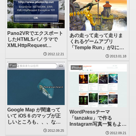
Pano2VRでエクスポート
あの走って走って走りま
したHTML5パノラマで
くれるゲームアプリ
XMLHttpRequest
「Temple Run」が2にな
Exception 101と表示され
って戻ってきた
2012.12.21
2013.01.18
たら
iPad
iPhone
Google Map が間違って
WordPressテーマ
いて iOS 6 のマップが正
「tanzaku」で作る
しいところも、、、なか
Instagram写真一覧もよか
にはあるｗ
ったけど「Sampression
2012.09.25
2012.09.21