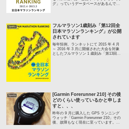
グ」っていうデータベースがあるんです
ね。全日本マラソンランキングとは大会
別、都道府県別等でシーズン毎の国内フ
ルマラソン完走者の動向をデータベース
化する企画。コン...
フルマラソン1歳刻み「第12回全
Sports
日本マラソンランキング」が公開
されています
毎年恒例、ランネットにて 2015 年 4 月
～ 2016 年 3 月に開催された大会を対象
としたフルマラソン 1 歳刻み「第13回全
日本マラソンランキング」が公開されま
した。上記リンク先、もしくは下記引用
内リンク先にて 年齢、性別、名前...
[Garmin Forerunner 210] その後
Sports
どのくらい使っているかと申しま
すと、、、
昨年の 9 月に購入した GPS ランニング
ウォッチ「Garmin Forerunner 210」その
後、故障もなく現在に至っています。す
でにケース裏側に貼られたシリアルナン