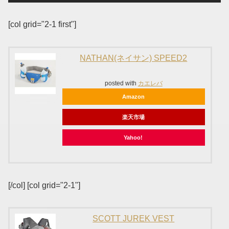
[col grid="2-1 first"]
NATHAN(ネイサン) SPEED2
posted with
カエレバ
Amazon
楽天市場
Yahoo!
[/col] [col grid="2-1"]
SCOTT JUREK VEST