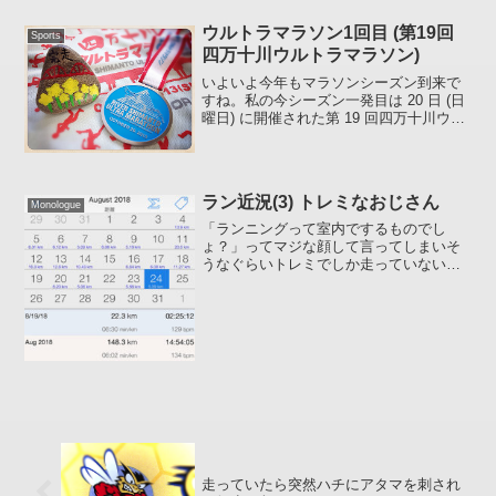
バーなどが印刷されたシールは剥がれて
いたりします :mu-n: 約...
ウルトラマラソン1回目 (第19回
Sports
四万十川ウルトラマラソン)
いよいよ今年もマラソンシーズン到来で
すね。私の今シーズン一発目は 20 日 (日
曜日) に開催された第 19 回四万十川ウル
トラマラソンでした。結果は。。。暑い
時期、モチベーション維持のために買い
ものしまくったモノたちに支えられ
:ase:...
ラン近況(3) トレミなおじさん
Monologue
「ランニングって室内でするものでし
ょ？」ってマジな顔して言ってしまいそ
うなぐらいトレミでしか走っていない今
日この頃。みなさん、お元気ですか？私
はほとんどトレミしかやっていないので
大量の汗とともに鉄分が失われることも
なく元気です(私はかなりの...
走っていたら突然ハチにアタマを刺され