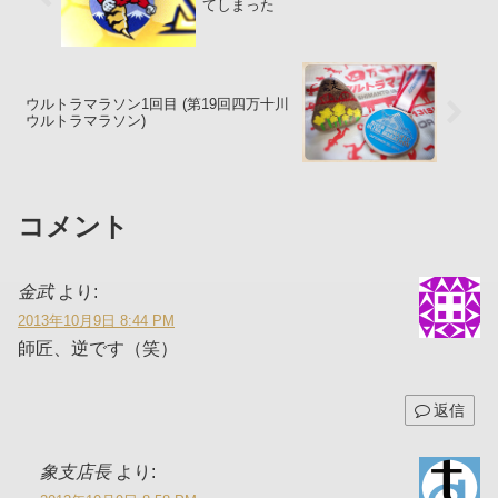
てしまった
ウルトラマラソン1回目 (第19回四万十川
ウルトラマラソン)
コメント
金武
より:
2013年10月9日 8:44 PM
師匠、逆です（笑）
返信
象支店長
より: