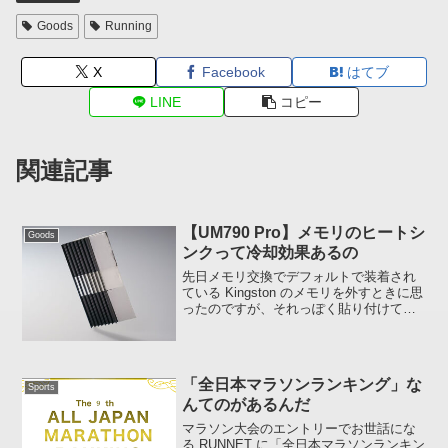
Goods
Running
X
Facebook
はてブ
LINE
コピー
関連記事
【UM790 Pro】メモリのヒートシ
Goods
ンクって冷却効果あるの
先日メモリ交換でデフォルトで装着され
ている Kingston のメモリを外すときに思
ったのですが、それっぽく貼り付けてあ
るヒートシンクって冷却効果があるんで
しょうか。表面に強力粘着テープ (サーマ
ルパッドも兼ねている？) が貼られていて
ヒー...
「全日本マラソンランキング」な
Sports
んてのがあるんだ
マラソン大会のエントリーでお世話にな
る RUNNET に「全日本マラソンランキン