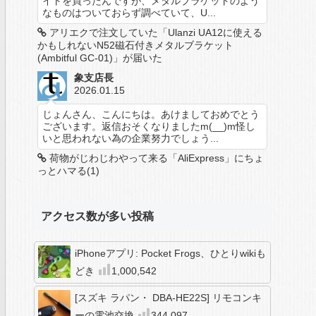
イトを買ったんですが、メタルブラケットのよう
なものはついておらず調べていて、U...
アリエクで注文していた「Ulanzi UA12に使える
かもしれないN52磁石付きメタルブラケット
(Ambitful GC-01)」が届いた
象支店長
2026.01.15
じょんさん、こんにちは。あけましておめでとう
ございます。返信おそくなりましたm(__)m怪し
いと思われない為の企業努力でしょう...
荷物がじわじわやって来る「AliExpress」にちょ
っとハマる(1)
アクセス数が多い投稿
iPhoneアプリ: Pocket Frogs、ひとりwikiも
どき
1,000,542
[スズキ ラパン・ DBA-HE22S] リモコンキ
ーの電池交換
344,097