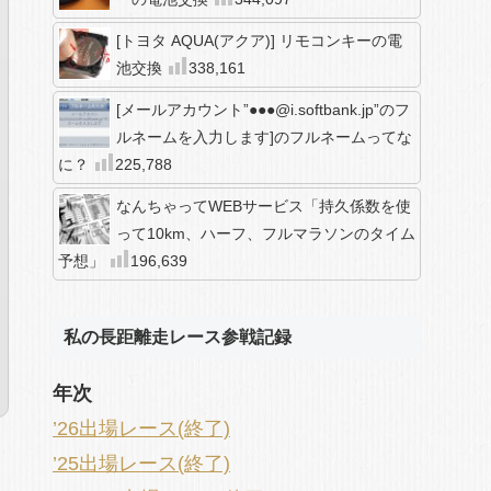
[トヨタ AQUA(アクア)] リモコンキーの電
池交換
338,161
[メールアカウント”●●●@i.softbank.jp”のフ
ルネームを入力します]のフルネームってな
に？
225,788
なんちゃってWEBサービス「持久係数を使
って10km、ハーフ、フルマラソンのタイム
予想」
196,639
私の長距離走レース参戦記録
年次
’26出場レース(終了)
’25出場レース(終了)