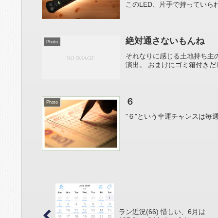
このLED、片手で持っていられる
絶対通さないもんね
Photo
それなりに感じる土地持ち主
演出。 おまけにゴミ箱付きだし
６
Photo
"６"という幸運チャンスは毎
ラン近況(66) 惜しい、6月は