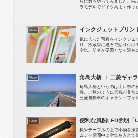
らに数点やってみました。Four Sea
ラモデルでドイツ兵よく作った.
インクジェットプリン
Photo
気に入った写真をインクジェ
り、冷蔵庫に磁石で貼り付け
空気。前者が要因となる退色に
角島大橋 ： 三菱ギャラ
Photo
角島大橋というのは山口県の
橋、ご覧のように景観が非常
三菱自動車のギャラン・フォルテ
便利な風船LED照明「Ula
Goods
机やテーブルの上で小物を撮影
ムデー期間中に空気を入れて使用す