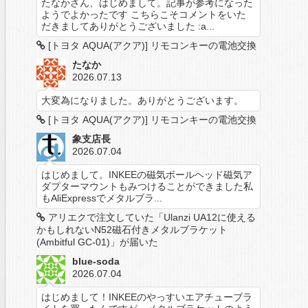
たなかさん、はじめまして。記事が参考になった
ようでよかったです こちらこそコメントをいた
だきましてありがとうございました :a...
[トヨタ AQUA(アクア)] リモコンキーの電池交換
たなか
2026.07.13
大変為になりました。ありがとうございます。
[トヨタ AQUA(アクア)] リモコンキーの電池交換
象支店長
2026.07.04
はじめまして。INKEEの磁気ボールヘッド磁気ア
ダプターマウントもみつけることができました私
もAliExpressでメタルブラ...
アリエクで注文していた「Ulanzi UA12に使える
かもしれないN52磁石付きメタルブラケット
(Ambitful GC-01)」が届いた
blue-soda
2026.07.04
はじめまして！INKEEのやっすいエアチューブラ