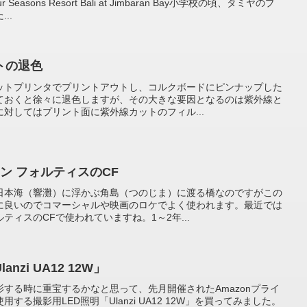
sons Resort Bali at Jimbaran Bay小学校の頃、タミヤのプ
..
トの退色
ットプリンタでプリントアウトし、コルクボードにピンナップした
ておくと徐々に退色しますが、その大きな要因となるのは紫外線と
対してはプリント面に紫外線カットのフィル...
ン フォルティスのCF
日本海（響灘）に浮かぶ角島（つのじま）に渡る橋なのですがこの
に良いのでコマーシャルや映画のロケでよく使われます。最近では
ィスのCFで使われていますね。1～2年...
nzi UA12 12W」
する時に重宝するかなと思って、先月開催されたAmazonプライ
る撮影用LED照明「Ulanzi UA12 12W」を買ってみました。