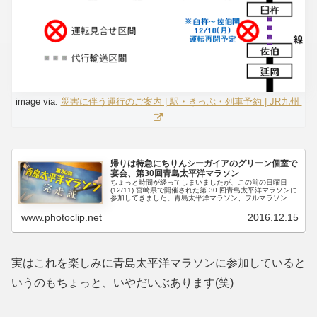
image via:
災害に伴う運行のご案内 | 駅・きっぷ・列車予約 | JR九州
帰りは特急にちりんシーガイアのグリーン個室で
宴会、第30回青島太平洋マラソン
ちょっと時間が経ってしまいましたが、この前の日曜日
(12/11) 宮崎県で開催された第 30 回青島太平洋マラソンに
参加してきました。青島太平洋マラソン、フルマラソンの
大会として有名ですが、今回私は 10km に参加しました。
となりの人は...
www.photoclip.net
2016.12.15
実はこれを楽しみに青島太平洋マラソンに参加していると
いうのもちょっと、いやだいぶあります(笑)