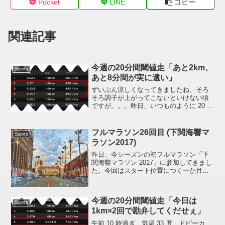
Pocket
LINE
コピー
関連記事
今週の20分間閾値走「あと2km、
Sports
あと8分間が実に遠い」
ずいぶん涼しくなってきましたね、そろ
そろ調子が上がってこないといけない頃
ですが。。。昨日、いつものように 20 分
間閾値走にチャレンジしました。久々に
キロ 4 で 3km、ほぼ目一杯走です
(笑)3km までは 6 月に一回、7 月に一回
フルマラソン26回目 (下関海響マ
Sports
走れ...
ラソン2017)
昨日、今シーズンの初フルマラソン「下
関海響マラソン 2017」に参加してきまし
た。今回はスタート位置につく一か月前
からめずらしくいろいろありまして 10 月
上旬にあろうことか風邪をひき一週間ま
ったく走らず。 どうにか走れる体調に戻
今週の20分間閾値走「今日は
った中旬、...
Sports
1km×2回で勘弁してくだせぇ」
午前 10 時過ぎ、気温 33 度、ドピーカ