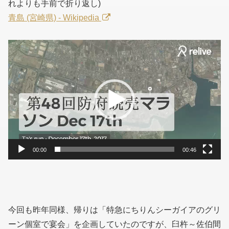
れよりも手前で折り返し)
青島 (宮崎県) - Wikipedia
動
画
プ
レ
ー
ヤ
ー
00:00
00:46
今回も昨年同様、帰りは「特急にちりんシーガイアのグリ
ーン個室で宴会」を企画していたのですが、臼杵～佐伯間