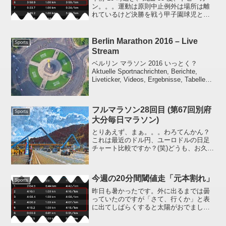
ン。。。運動は原則中止例外は場所は離
れているけど決勝を戦う甲子園球児と埋
め立て地で20分間閾値走 (意地走か？) を
やらないといけないオジサン(笑)と言って
もねぇ、ハナから 5km 連続は無理、さ...
Berlin Marathon 2016 – Live
Sports
Stream
ベルリン マラソン 2016 いっとく？
Aktuelle Sportnachrichten, Berichte,
Liveticker, Videos, Ergebnisse, Tabellen,
SPORTSCHAU | - sports...
フルマラソン28回目 (第67回別府
Sports
大分毎日マラソン)
とりあえず、まぁ。。。わろてんかん？
これは最近のドル円、ユーロドルの日足
チャート比較ですか？(笑)どうも、お久し
ぶりです。ここのところで趣味がひとつ
増えてしまいちょっと寝不足ぎみですが
元気に生存しています。平日の昼間、ブ
今週の20分間閾値走「元本割れ」
ログを更新する時間...
Sports
昨日も暑かったです。外に出るまでは曇
っていたのですが「さて、行くか」と表
に出てしばらくすると太陽がおでまし
:hare: ヽ( ´ｰ`)ノもぅ湿度も高かったので
「今週は現状把握閾値走」ということに