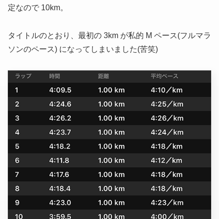
定なので 10km。
タイトルのとおり、最初の 3km が私的 M ペース
(フルマラ
ソンのペース)
になってしまいました(苦笑)