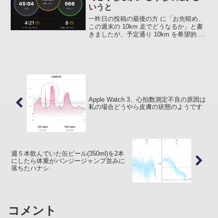
いうと
一昨日の投稿の最後の方 に「お先暗め、
この週末の 10km 走でどうなるか」と書
きましたが、予定通り 10km を希望的 M
ペース (レースペース 4:23/km、できれば
それよりも速く) のクリアを目指して走っ
てきました。平均ペースだけ...
Apple Watch 3、心拍数測定不良の原因は
私の場合どうやら皮膚の状態のようです
週５本飲んでいた缶ビール(350ml)を2本
にしたら体重がバンジージャンプ並みに
落ちたハナシ
コメント