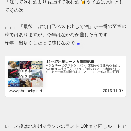
「沈して飲む酒よりも上げて飲む酒
タイムは原則とし
てその次」
。。。「最後上げて自己ベスト出して酒」が一番の至福の
時ではありますが、今年はなかなか難しそうです。
昨年、出尽くしたって感じなので
'16～17出場レース & 関連記事
マジな Run のラストシーズン、来期からは健康維持的な
Running にする予定、けっこう歳なので(^_^;未練がまし
く、あと一年真剣勝負することにしました(笑) 第22回四万
十川ウルトラマラソン (100km)Oct 16,2016 ...
www.photoclip.net
2016.11.07
レース後は北九州マラソンのラスト 10km と同じルートで