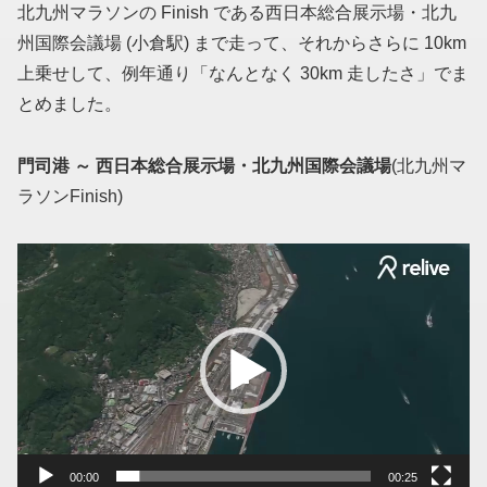
北九州マラソンの Finish である西日本総合展示場・北九
州国際会議場 (小倉駅) まで走って、それからさらに 10km
上乗せして、例年通り「なんとなく 30km 走したさ」でま
とめました。
門司港 ～ 西日本総合展示場・北九州国際会議場
(北九州マ
ラソンFinish)
動
画
プ
レ
ー
ヤ
ー
00:00
00:25