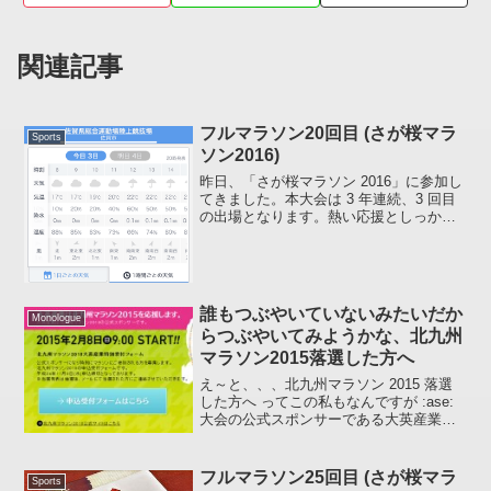
関連記事
フルマラソン20回目 (さが桜マラ
Sports
ソン2016)
昨日、「さが桜マラソン 2016」に参加し
てきました。本大会は 3 年連続、3 回目
の出場となります。熱い応援としっかり
した運営でランナーを出迎えてくれるの
でおすすめの大会です。先着順の大会な
ので 0 次関門を通過して参加料を支払え
ば出られ...
誰もつぶやいていないみたいだか
Monologue
らつぶやいてみようかな、北九州
マラソン2015落選した方へ
え～と、、、北九州マラソン 2015 落選
した方へ ってこの私もなんですが :ase:
大会の公式スポンサーである大英産業さ
んのこの募集枠はなんなのでしょうか？
赤枠 の部分を拡大してみましょう。「北
九州マラソン 2015 大英産業特別受付フ...
フルマラソン25回目 (さが桜マラ
Sports