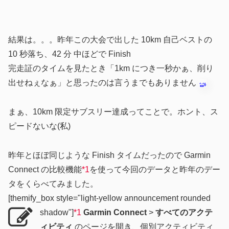
結果は。。。昨年この大会で出した 10km 自己ベストの
10 秒落ち、42 分 中ほどで Finish
完走証のタイムを見たとき「1km につき一秒かぁ、削り
出せねぇなぁ」と思ったのは言うまでもありません
まぁ、10km 限定サブスリー達成ってことで。ホント、ス
ピードないな(私)
昨年とほぼ同じような Finish タイムだったので Garmin
Connect の比較機能
*1
を使って今回のデータと昨年のデー
タをくらべてみました。
[themify_box style="light-yellow announcement rounded
shadow"]
*1
Garmin Connect
>
すべてのアクテ
ィビティ
のページを開き、個別アクティビティ