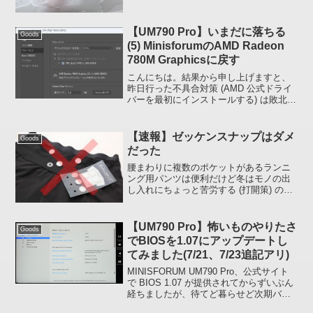
Bobble Japan Official Websiteデパートの
食器・台所用品売...
【UM790 Pro】いまだに落ちる
Goods
(5) MinisforumのAMD Radeon
780M Graphicsに戻す
こんにちは。結果から申し上げますと、
昨日行った不具合対策 (AMD 公式ドライ
バーを最初にインストールする) は敗北で
した。Photoshop の Camera Raw 環境設
定の「パフォーマンス」は UM790Pro で
あれば以下のように...
【速報】ゼッケンスナップはダメ
Goods
だった
腰まわりに複数のポケットがあるランニ
ング用パンツは便利だけど冬はモノの出
し入れにちょっと苦労する (打開策) のな
かの一案、ゼッケンスナップを試してみ
ました。結果は。。。ダメでした :ase:
モノを出し入れするときにゼッケンスナ
【UM790 Pro】怖いものやりたさ
Goods
ップのメス...
でBIOSを1.07にアップデートし
てみました(7/21、7/23追記アリ)
MINISFORUM UM790 Pro、公式サイト
で BIOS 1.07 が提供されてからずいぶん
経ちましたが、待てど暮らせど次期バー
ジョンはやって来ませんねぇ。現在 (1.05