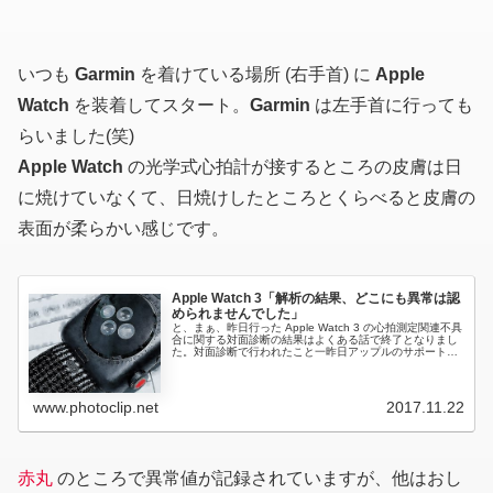
いつも
Garmin
を着けている場所 (右手首) に
Apple
Watch
を装着してスタート。
Garmin
は左手首に行っても
らいました(笑)
Apple Watch
の光学式心拍計が接するところの皮膚は日
に焼けていなくて、日焼けしたところとくらべると皮膚の
表面が柔らかい感じです。
Apple Watch 3「解析の結果、どこにも異常は認
められませんでした」
と、まぁ、昨日行った Apple Watch 3 の心拍測定関連不具
合に関する対面診断の結果はよくある話で終了となりまし
た。対面診断で行われたこと一昨日アップルのサポートに
電話した時に不成功で終わった解析と一緒でした。昨日も
iPhone ...
www.photoclip.net
2017.11.22
赤丸
のところで異常値が記録されていますが、他はおし