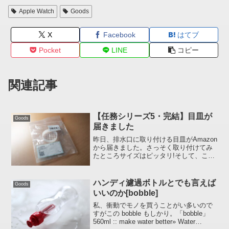
Apple Watch
Goods
X
Facebook
はてブ
Pocket
LINE
コピー
関連記事
【任務シリーズ5・完結】目皿が
Goods
届きました
昨日、排水口に取り付ける目皿がAmazon
から届きました。さっそく取り付けてみ
たところサイズはピッタリ!そして、この
排水口の上に網目状のゴミ受けを置いて
水を流しても特にストレスを感じること
がなく使えました、やったぜ。188円、あ
ハンディ濾過ボトルとでも言えば
Goods
りがたし(笑...
いいのか[bobble]
私、衝動でモノを買うことがい多いので
すがこの bobble もしかり。「bobble」
560ml :: make water better» Water