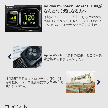
で) 特に悶絶する不具合に直面しているわ
けではないのですが...
adidas miCoach SMART RUNが
Goods
なんとなく気になる人へ
下記のフォーラム、左上にある micoach
のロゴをクリックすると に戻るのでオフ
ィシャルのフォーラムだと思いますが、
先ごろ発売された SMART RUN が気にな
る方は一読しておくといいかもしれませ
ん。ワールドワイドな情報が欲しい方は
こ...
Apple Watch 3「解析の結果、どこにも異
常は認められませんでした」
【第35回門司港レトロマラソン(10km)】
毎年恒例、レース後さらにプラス20kmで
強引に30km走
コメント