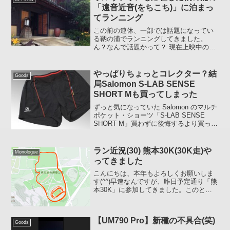
「遠音近音(をちこち)」に泊まっ
てランニング
この前の連休、一部では話題になってい
る鞆の浦でランニングしてきました。
ん？なんで話題かって？ 現在上映中のヒ
ュー・ジャックマン主演「ウルヴァリン:
SAMURAI」のロケが行われた港町であ
る。 先ごろ引退を表明した宮崎駿監督作
やっぱりちょっとコレクター？結
Goods
品の「崖の上の...
局Salomon S-LAB SENSE
SHORT Mも買ってしまった
ずっと気になっていた Salomon のマルチ
ポケット・ショーツ「S-LAB SENSE
SHORT M」買わずに後悔するより買って
後悔するほうがいいんじゃないかと思
い、ネット通販では最安っぽい Wiggle で
入荷通知メールを設定して、連...
ラン近況(30) 熊本30K(30K走)や
Monologue
ってきました
こんにちは、本年もよろしくお願いしま
す(^^)早速なんですが、昨日予定通り「熊
本30K」に参加してきました。このとこ
ろ、ことランニングに関しては予定通り
いかないことばかりなので予定通りいっ
たことだけでもありがたいです(笑)2 年前
【UM790 Pro】新種の不具合(笑)
も同イベン...
Goods