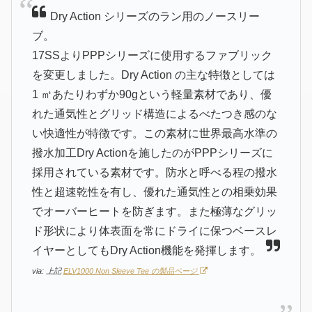
Dry Action シリーズのラン用のノースリー
ブ。
17SSよりPPPシリーズに使用するファブリック
を変更しました。Dry Action の主な特徴としては
1 ㎡あたりわずか90gという軽量素材であり、優
れた通気性とグリッド構造によるべたつき感のな
い快適性が特徴です。この素材に世界最高水準の
撥水加工Dry Actionを施したのがPPPシリーズに
採用されている素材です。防水と呼べる程の撥水
性と超速乾性を有し、優れた通気性との相乗効果
でオーバーヒートを防ぎます。また極薄なグリッ
ド形状により体表面を常にドライに保つベースレ
イヤーとしてもDry Action機能を発揮します。
via: 上記
ELV1000 Non Sleeve Tee の製品ページ