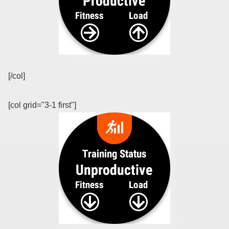
[/col]
[col grid="3-1 first"]