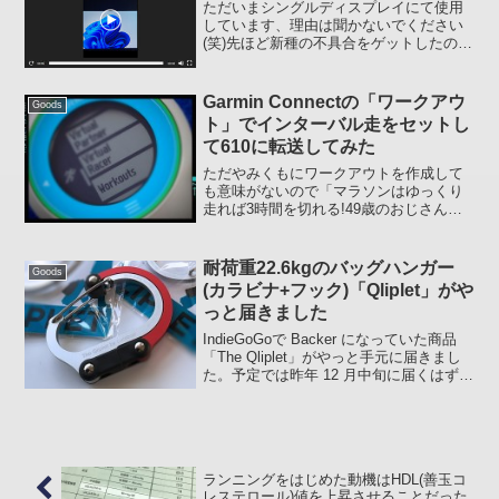
ただいまシングルディスプレイにて使用
しています、理由は聞かないでください
(笑)先ほど新種の不具合をゲットしたので
載せておきます。上部のディスプレイは
ブラックアウトしたままメインが点滅し
続けるという、なかなかの演出。。。ど
Garmin Connectの「ワークアウ
Goods
よ～ん
ト」でインターバル走をセットし
て610に転送してみた
ただやみくもにワークアウトを作成して
も意味がないので「マラソンはゆっくり
走れば3時間を切れる!49歳のおじさん、2
度目のマラソンで2時間58分38秒 (ソフト
バンク新書)」という本に載っているイン
ターバル・トレーニングを元に設定して
耐荷重22.6kgのバッグハンガー
Goods
みること...
(カラビナ+フック)「Qliplet」がや
っと届きました
IndieGoGoで Backer になっていた商品
「The Qliplet」がやっと手元に届きまし
た。予定では昨年 12 月中旬に届くはずで
したが、生産は某国なので出荷できるま
でいろいろとあったようです。ずいぶん
遅れた到着となりました。送...
ランニングをはじめた動機はHDL(善玉コ
レステロール)値を上昇させることだった