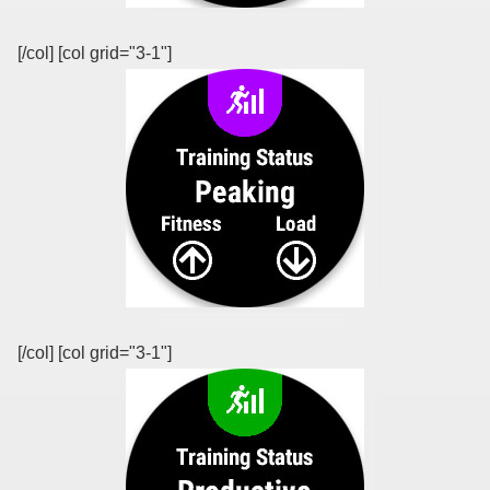
[/col] [col grid="3-1"]
[/col] [col grid="3-1"]