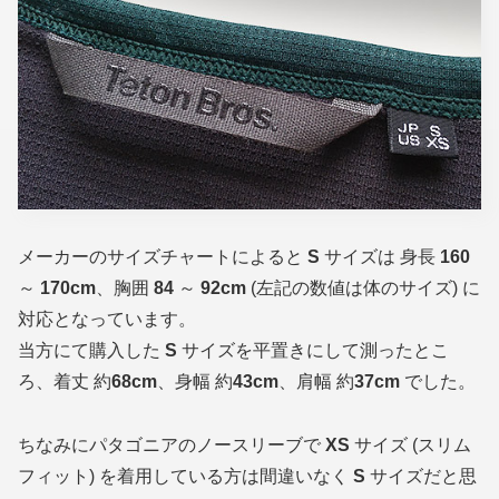
メーカーのサイズチャートによると
S
サイズは 身長
160
～
170cm
、胸囲
84
～
92cm
(左記の数値は体のサイズ)
に
対応となっています。
当方にて購入した
S
サイズを平置きにして測ったとこ
ろ、着丈 約
68cm
、身幅 約
43cm
、肩幅 約
37cm
でした。
ちなみにパタゴニアのノースリーブで
XS
サイズ
(スリム
フィット)
を着用している方は間違いなく
S
サイズだと思