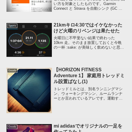
い方を対象としたものです。Garmin
Connect と Strava を自動シンク (GC の
アクティビティーログを Strava へ自動ア
ップロード) させることができるようにな
って 3 ...
21kmキロ4:30ではイケなかった
Sports
けど火曜のリベンジは果たせた
火曜日に不甲斐ない結果で終わった
10km 走。そのまま放置しておくと今晩
の一杯 :sake: が美味しく飲めないと思っ
たので、週末のロングに絡ませて再チャ
レンジしました。オプションで 1km 追加
しておいた :run: 個人的には「リベン...
【HORIZON FITNESS
Goods
Adventure 1】 家庭用トレッドミ
ル設置ばなし(1)
トレッドミルとは、別名ランニングマシ
ン、ウォーキングマシン、ルームランナ
ーとか言われているアレです。運動する
人にとっては「買えるけど買わない機
器」の代表格みたいなコレです。どうし
て買わないかというと音がスゴイのとシ
ングルベッドがひとつ置ける...
mi adidasでオリジナルの一足を
Goods
作ってみたよ