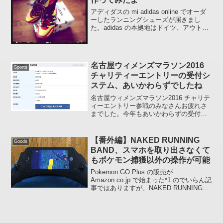
アディダスの mi adidas online でオーダ
ーしたランニングシューズが届きまし
た。adidas の本拠地はドイツ、アウト・
ソールも Continental ということで安直に
ドイツなカラーリングでいってみまし
た。mi adida...
名古屋ウィメンズマラソン2016
Sports
チャリティーエントリーの受付シ
ステム、あいかわらずでしたね
名古屋ウィメンズマラソン2016 チャリテ
ィーエントリー参戦のみなさんお疲れさ
までした。今年もあいかわらずの受付シ
ステムでしたね。となりの人はエントリ
ー開始 15 分前 (23:45) にお酒飲んで帰っ
てきて「自力でエントリーする!!」と言...
【番外編】NAKED RUNNING
Goods
BAND、スマホを取り出さなくて
もポケモン捕獲以外の操作が可能
Pokemon GO Plus の販売が
Amazon.co.jp で始まった*1 のでいらん記
事ではありますが、NAKED RUNNING
BAND の前ポケットに下図のようにスマ
ホを収納するとポケストップでアイテム
を拾ったり「タマゴふか...