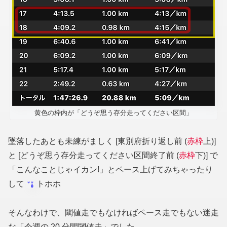
黄色の枠内が「どうぞ思う存分走ってください区間」
墜落したあとも未練がましく [東別府折り返し前 (
赤枠
上)]
と [どうぞ思う存分走ってください区間終了前 (
赤枠
下)] で
「こんなことじゃイカン!」とペース上げてみちゃったり
して
トホホ
そんなわけで、閾値走でもなければペース走でもない迷走
な「今週の 20 分間閾値走」でした。