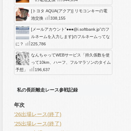
[トヨタ AQUA(アクア)] リモコンキーの電
池交換
338,155
[メールアカウント”●●●@i.softbank.jp”のフ
ルネームを入力します]のフルネームってな
に？
225,786
なんちゃってWEBサービス「持久係数を使
って10km、ハーフ、フルマラソンのタイム
予想」
196,637
私の長距離走レース参戦記録
年次
’26出場レース(終了)
’25出場レース(終了)