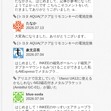
たなかさん、はじめまして。記事が参考になった
ようでよかったです こちらこそコメントをいた
だきましてありがとうございました :a...
[トヨタ AQUA(アクア)] リモコンキーの電池交換
たなか
2026.07.13
大変為になりました。ありがとうございます。
[トヨタ AQUA(アクア)] リモコンキーの電池交換
象支店長
2026.07.04
はじめまして。INKEEの磁気ボールヘッド磁気ア
ダプターマウントもみつけることができました私
もAliExpressでメタルブラ...
アリエクで注文していた「Ulanzi UA12に使える
かもしれないN52磁石付きメタルブラケット
(Ambitful GC-01)」が届いた
blue-soda
2026.07.04
はじめまして！INKEEのやっすいエアチューブラ