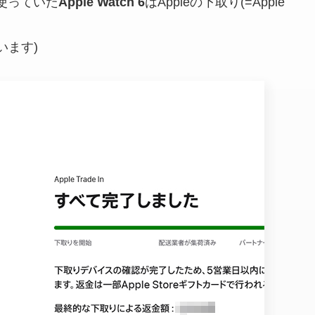
使っていた
Apple Watch 6
はAppleの下取り(=Apple
います)