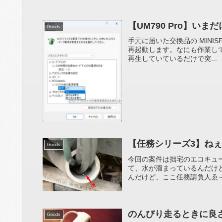
【UM790 Pro】いまだ
Goods
手元に届いた交換品の MINIS
再起動します。なにも作業していない
再生していているだけで突...
【任務シリーズ3】ね
Goods
今回の案件は拙宅のエコキュ
て、水が溜まっているんだけ
んだけど、ここ任務請負人ゑ～っ
のんびり走るときに良さ
Goods