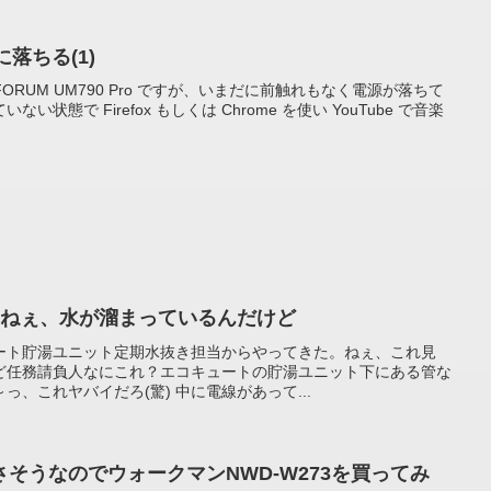
に落ちる(1)
FORUM UM790 Pro ですが、いまだに前触れもなく電源が落ちて
状態で Firefox もしくは Chrome を使い YouTube で音楽
ぇねぇ、水が溜まっているんだけど
ート貯湯ユニット定期水抜き担当からやってきた。ねぇ、これ見
ど任務請負人なにこれ？エコキュートの貯湯ユニット下にある管な
、これヤバイだろ(驚) 中に電線があって...
そうなのでウォークマンNWD-W273を買ってみ