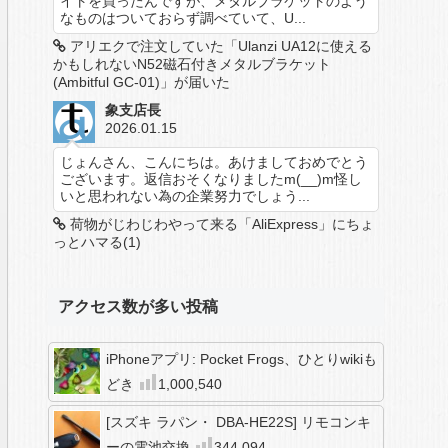
イトを買ったんですが、メタルブラケットのよう
なものはついておらず調べていて、U...
アリエクで注文していた「Ulanzi UA12に使える
かもしれないN52磁石付きメタルブラケット
(Ambitful GC-01)」が届いた
象支店長
2026.01.15
じょんさん、こんにちは。あけましておめでとう
ございます。返信おそくなりましたm(__)m怪し
いと思われない為の企業努力でしょう...
荷物がじわじわやって来る「AliExpress」にちょ
っとハマる(1)
アクセス数が多い投稿
iPhoneアプリ: Pocket Frogs、ひとりwikiも
どき
1,000,540
[スズキ ラパン・ DBA-HE22S] リモコンキ
ーの電池交換
344,094