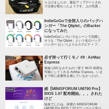
り上げましたが、最近アップデートされ
て仕様が変わったようです。上の写真に
あるように背面にあるポールやウィンド
シェル等を留めておく 2 本のバンドの間
隔が広くなりました。あと、V1 では...
IndieGoGoで全部入りのバッグハ
Goods
ンガー「The Qliplet」のBacker
になってみた
IndieGoGoにいろいろなシーンで活躍し
そうな「The Qliplet」という名のバッグ
ハンガー (というよりもカラビナ + フッ
クの合体ギアかな) が出資を募っていたの
で Backer になってみました。この手の
モノ、実は好きでして過...
必ず持って行くモノ #9 : AirMac
Goods
Express
有線 LAN なホテルの一室で Wi-Fi 利用を
可能にしてくれる AirMac Express。いま
まで特に必要性を感じていなかったので
すが、iPhone を有効に活用したいのと、
PC 利用時の LAN ケーブルの煩わしさか
ら解放されたく...
続【MINISFORUM UM790 Pro】
Goods
BIOS 1.07 配布開始。。。された
けど
短命でしたね、待望の MINISFORUM
UM790 Pro BIOS 1.07ダウンロード先は