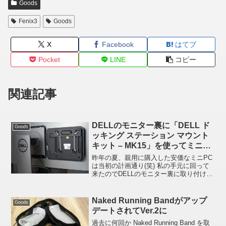
Goods
Fenix3
Goods
X
Facebook
はてブ
Pocket
LINE
コピー
関連記事
DELLのモニター裏に「DELL ド
Goods
ッキング ステーション マウント
キット – MK15」を使ってミニPC
を取り付ける
昨年の夏、親用に購入した安価なミニPC
は当初の計画通り(笑) 私の手元に回って
来たのでDELLのモニター裏に取り付けて
みました。。。。予想はしていましたが
高齢者はパソコンよりタブレットのほう
がイイようですね機種にもよりますが、
Naked Running Bandがアップ
Goods
DELL製モニ...
デートされてVer.2に
過去に何回か Naked Running Band を取