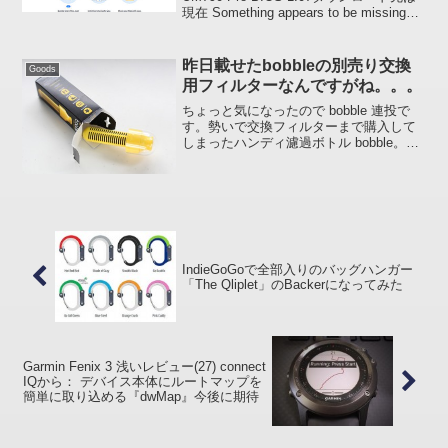
現在 Something appears to be missing…
です。さて次はどのような展開になるの
でしょうか。。。個人的になのですが...
昨日載せたbobbleの別売り交換
Goods
用フィルターなんですがね。。。
ちょっと気になったので bobble 連投で
す。勢いで交換フィルターまで購入して
しまったハンディ濾過ボトル bobble。昨
晩、別売りの交換用フィルターの箱を開
けて思ったのですが、フィルターの部分
(活性炭) の部分がむき出しでも大丈夫な
の...
IndieGoGoで全部入りのバッグハンガー
「The Qliplet」のBackerになってみた
Garmin Fenix 3 浅いレビュー(27) connect
IQから： デバイス本体にルートマップを
簡単に取り込める『dwMap』今後に期待