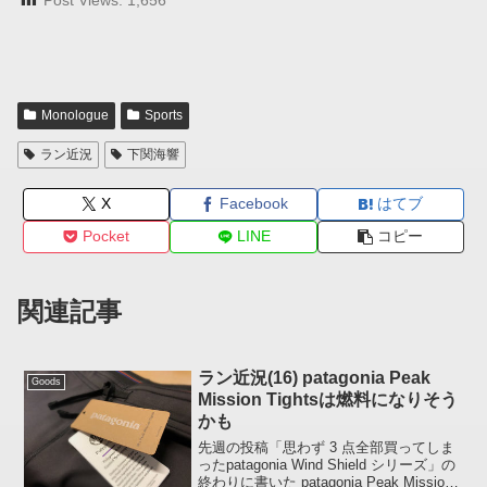
Post Views:
1,656
Monologue
Sports
ラン近況
下関海響
X
Facebook
はてブ
Pocket
LINE
コピー
関連記事
ラン近況(16) patagonia Peak
Goods
Mission Tightsは燃料になりそう
かも
先週の投稿「思わず 3 点全部買ってしま
ったpatagonia Wind Shield シリーズ」の
終わりに書いた patagonia Peak Mission