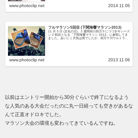
www.photoclip.net
2014.11.05
フルマラソン5回目 (下関海響マラソン2013)
11 月 3 日 (文化の日)、2 週間前の四万十につづき今シーズ
ン 2 戦目となる「下関海響マラソン 2013」に参戦してき
ました。あいにく天気は雨でしたが、四万十川ウルトラの
1/2 に満たない距離、完走するだけならチョロイもんです
(...
www.photoclip.net
2013.11.06
以前はエントリー開始から30分ぐらいで終了になるよう
な人気のある大会だったのに丸一日経っても空きがあるな
んて正直オドロキでした。
マラソン大会の環境も変わってきているんですね。