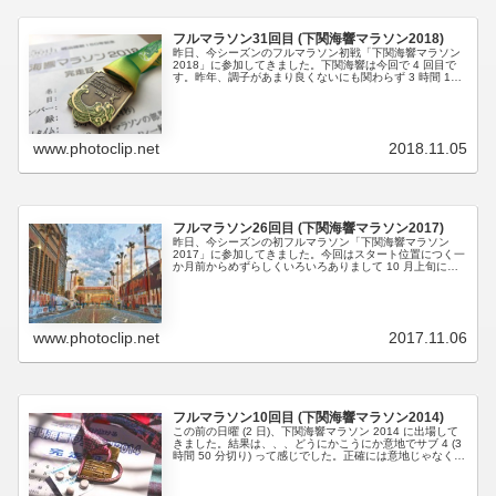
フルマラソン31回目 (下関海響マラソン2018)
昨日、今シーズンのフルマラソン初戦「下関海響マラソン
2018」に参加してきました。下関海響は今回で 4 回目で
す。昨年、調子があまり良くないにも関わらず 3 時間 15
分を切ることができたのでいいイメージを持ってスタート
位置につきました...
www.photoclip.net
2018.11.05
フルマラソン26回目 (下関海響マラソン2017)
昨日、今シーズンの初フルマラソン「下関海響マラソン
2017」に参加してきました。今回はスタート位置につく一
か月前からめずらしくいろいろありまして 10 月上旬にあ
ろうことか風邪をひき一週間まったく走らず。 どうにか走
れる体調に戻った中旬、...
www.photoclip.net
2017.11.06
フルマラソン10回目 (下関海響マラソン2014)
この前の日曜 (2 日)、下関海響マラソン 2014 に出場して
きました。結果は、、、どうにかこうにか意地でサブ 4 (3
時間 50 分切り) って感じでした。正確には意地じゃなくて
ロキソニンでサブ 4 ？
四万十川ウルトラが...