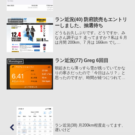
し、現在に...
ラン近況(40) 防府読売もエントリ
Monologue
ーしました、抽選待ち
どうもお久しぶりです。どうですか、み
なさん調子は？ 走ってますか？私は 6 月
は月間 200km、7 月は 166km でし
た。、、、もうホントに暑くてねぇ一日
のスケジュール上、もっともクソ暑い
15:00 すぎに走らないといけないので毎
ラン近況(77) Greg 6回目
回...
Monologue
朝起きたら薄っすら雪が残っていてかな
りの寒さだったので「今日はムリ？」と
思ったのですが、時間が経つにつれて雪
は解け、次第に晴れ間も出てきたので言
い訳できなくなり走りに出ました。6回目
今日は今までなかったメニューでした。
見た瞬間に「コレはコン...
ラン近況(38) 月200km程度走ってます、
遅いけど