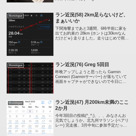
Tights が届きました。第一印象は軽い、
適度にタイト、肌触り良し、サイズピ...
ラン近況(58) 2km足らないけど、
Monologue
まぁいいか
下関海響まであと3週間、6時半前に家を
出てお約束の 28km (ホントは30kmなん
だけどｗ) 走りました。走りはじめで雨に
降られまして、西風が強かったこともあ
り前半は気温低め。前半向かい風、後半
追い風。そのおかげで今までやった4回の
20k...
ラン近況(76) Greg 5回目
Monologue
昨晩アップしようと思ったら Garmin
Connect (Garminサーバー) が落ちていて
画面キャプチャができないので今日にな
りました。5回目一昨日(7日)の晩、寝ると
きに「明日(8日)雨が降っていればいいの
に」と思いながら寝ました...
ラン近況(47) 月200km未満のここ
Monologue
2か月
今年3回目の投稿(^_^;)、、、みなさんお
元気でしょうか。北九州マラソン (ペアリ
レー) 完走後、3月中旬に参加予定だった
「さが桜マラソン2023」はとなりの人(か
みさん) の体調を考え DNS (Did not start)