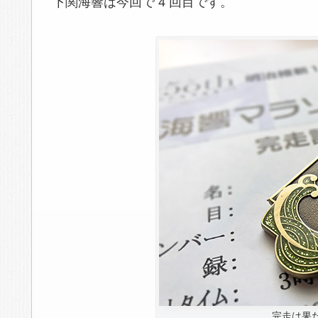
下関海響は今回で 4 回目です。
完走は果