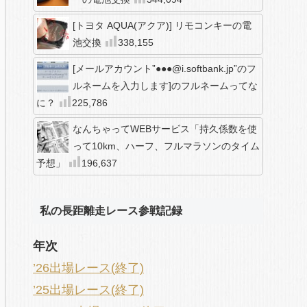
[トヨタ AQUA(アクア)] リモコンキーの電
池交換
338,155
[メールアカウント”●●●@i.softbank.jp”のフ
ルネームを入力します]のフルネームってな
に？
225,786
なんちゃってWEBサービス「持久係数を使
って10km、ハーフ、フルマラソンのタイム
予想」
196,637
私の長距離走レース参戦記録
年次
’26出場レース(終了)
’25出場レース(終了)