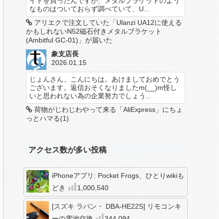
イトを買ったんですが、メタルブラケットのよう
なものはついておらず調べていて、U...
アリエクで注文していた「Ulanzi UA12に使える
かもしれないN52磁石付きメタルブラケット
(Ambitful GC-01)」が届いた
象支店長
2026.01.15
じょんさん、こんにちは。あけましておめでとう
ございます。返信おそくなりましたm(__)m怪し
いと思われない為の企業努力でしょう...
荷物がじわじわやって来る「AliExpress」にちょ
っとハマる(1)
アクセス数が多い投稿
iPhoneアプリ: Pocket Frogs、ひとりwikiも
どき
1,000,540
[スズキ ラパン・ DBA-HE22S] リモコンキ
ーの電池交換
344,094