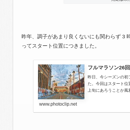
昨年、調子があまり良くないにも関わらず 3 
ってスタート位置につきました。
フルマラソン26回目
昨日、今シーズンの初フ
た。今回はスタート位置
上旬にあろうことか風
った中旬、...
www.photoclip.net