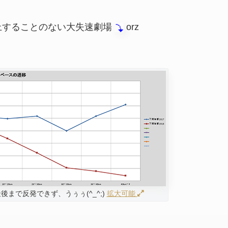
上することのない大失速劇場
orz
後まで反発できず、うぅぅ(^_^;)
拡大可能