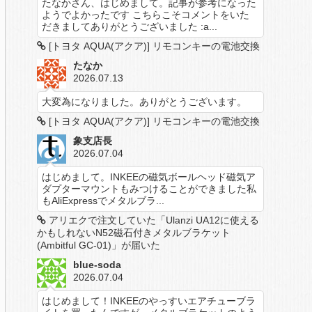
たなかさん、はじめまして。記事が参考になった
ようでよかったです こちらこそコメントをいた
だきましてありがとうございました :a...
[トヨタ AQUA(アクア)] リモコンキーの電池交換
たなか
2026.07.13
大変為になりました。ありがとうございます。
[トヨタ AQUA(アクア)] リモコンキーの電池交換
象支店長
2026.07.04
はじめまして。INKEEの磁気ボールヘッド磁気ア
ダプターマウントもみつけることができました私
もAliExpressでメタルブラ...
アリエクで注文していた「Ulanzi UA12に使える
かもしれないN52磁石付きメタルブラケット
(Ambitful GC-01)」が届いた
blue-soda
2026.07.04
はじめまして！INKEEのやっすいエアチューブラ