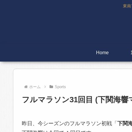
東南
Home
ホーム
Sports
フルマラソン31回目 (下関海響マ
昨日、今シーズンのフルマラソン初戦「
下関海