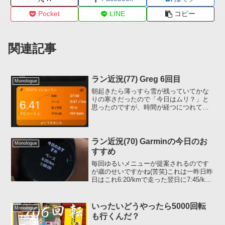
Pocket
LINE
コピー
関連記事
ラン近況(77) Greg 6回目
Monologue
朝起きたら薄っすら雪が残っていてかな
りの寒さだったので「今日はムリ？」と
思ったのですが、時間が経つにつれて雪
は解け、次第に晴れ間も出てきたので言
い訳できなくなり走りに出ました。6回目
今日は今までなかったメニューでした。
見た瞬間に「コレはコン...
ラン近況(70) Garminの今日のお
Monologue
すすめ
毎回ゆるいメニューが提案されるのです
が歳のせいですかね(苦笑)これは一昨日昨
日はこれ6:20/kmで走った翌日に7:45/km
でリカバリー、、、楽すぎる(自分比)どう
いうデータを基にして提案されるのかわ
からなかったので「Garmin 今日の...
いったいどうやったら5000回転
Monologue
も行くんだ？