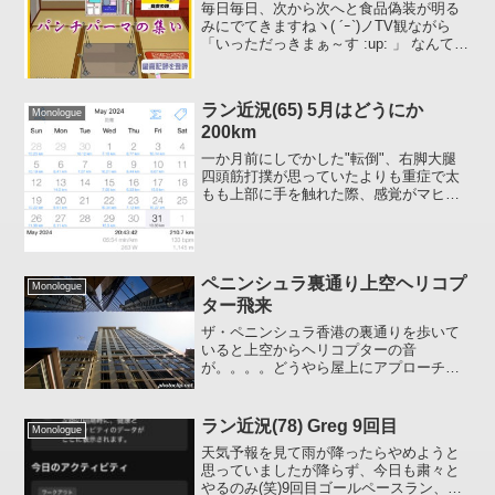
毎日毎日、次から次へと食品偽装が明る
みにでてきますねヽ( ´ｰ`)ノTV観ながら
「いっただっきまぁ～す :up: 」 なんて言
って、まさに食べようとしたその瞬間
「箸でつまんだ今夜のおかず、偽装発
覚！」 なんてニュースが流れた日にゃ、
ラン近況(65) 5月はどうにか
目もあ...
Monologue
200km
一か月前にしでかした"転倒"、右脚大腿
四頭筋打撲が思っていたよりも重症で太
もも上部に手を触れた際、感覚がマヒし
ているような症状がまだ若干残っていま
す。痛くても走れたので気にせずバンバ
ン走ってしまったのが悪かったのか
も。。。コケたのが5/13...
ペニンシュラ裏通り上空ヘリコプ
Monologue
ター飛来
ザ・ペニンシュラ香港の裏通りを歩いて
いると上空からヘリコプターの音
が。。。。どうやら屋上にアプローチす
る模様ザ・ペニンシュラ香港のWEBサイ
トで確認したところ「究極の移動手段」
と書いてありました。ロールスロイス・
ラン近況(78) Greg 9回目
Monologue
ファントムもあるでよ(笑)...
天気予報を見て雨が降ったらやめようと
思っていましたが降らず、今日も粛々と
やるのみ(笑)9回目ゴールペースラン、そ