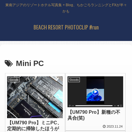
東南アジアのリゾートホテル写真集 + Blog、ちかごろランニングとFXが半々
かも
BEACH RESORT PHOTOCLIP #run
Mini PC
Goods
Goods
【UM790 Pro】新種の不
具合(笑)
【UM790 Pro】ミニPC、
2023.11.24
定期的に掃除したほうが