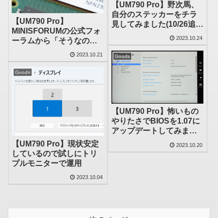
【UM790 Pro】野次馬、
自分のステッカーをチラ
【UM790 Pro】
見してみました(10/26追記
MINISFORUMの公式フォ
アリ)
2023.10.24
ーラムから「そうなの？
これはどうなのか知りた
2023.10.21
Goods
いところ」(野次馬)(10/25
追記アリ)
Goods
【UM790 Pro】怖いもの
やりたさでBIOSを1.07に
アップデートしてみまし
た(7/21、7/23追記アリ)
【UM790 Pro】現状安定
2023.10.20
しているので試しにトリ
プルモニターで運用
2023.10.04