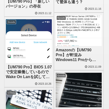
【UM790 Pro】「新しい
て筐体も違う？
バージョン」の存在
2023.11.16
2023.11.12
Goods
Goods
Amazonの【UM790
Pro】が軒並み
Windows11 Proから
Homeになってしまった
【UM790 Pro】BIOS 1.07
2023.11.09
で安定稼働しているので
Goods
Wake On Lanを試してい
ます
2023.10.26
Goods