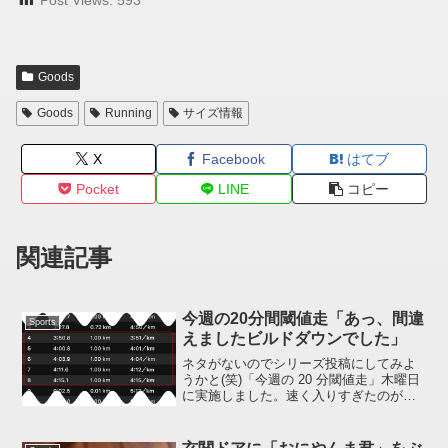
Post Views:
593
Goods
Goods
Running
サイズ情報
X
Facebook
はてブ
Pocket
LINE
コピー
関連記事
今週の20分間閾値走「あっ、間違
Sports
えましたビルドダウンでした」
ネタがないのでシリーズ投稿にしてみよ
うかと(笑)「今週の 20 分閾値走」木曜日
に実施しました。速く入りすぎたのが原
因か、現状のパフォーマンスがこの程度
なのか、なんとも言えない結果に終わり
ました。これは閾値走じゃなくて絵に描