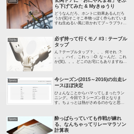
玄関ドアに「おにやんま君」をぶ
Goods
いたような 1k...
ら下げてみた & Myきゅうり
どうなんだろ、ホントに効果あるんだろ
うか(笑)そこそこ本物っぽく作られていま
すね生ぬるい風に吹かれてブ～ラブラ♪近
所の子供に「おにやんまの家」とか言わ
れそうだな。二匹セットを買ったのでも
う一匹は小さな畑にぶら下げてみようか
必ず持って行くモノ #3 : テーブル
Goods
と思っています。最...
タップ
ん？テーブルタップ？、、、何それ :?:
。。。ハイ、これっ ::-D: な～んだ、これ
か(笑)。。。どこのお宅にもありますね。
Wikipediaでもヒットしますので、使用上
の注意点はぜひお読みください。
Wikipedia ： テーブルタッ...
今シーズン(2015～2016)の出走レ
Sports
ースほぼ決定
ひょんなことからハマってしまったラン
ニング。今回で 3 シーズン目となりま
す。ちょっとは熱がさめるのかなと思い
きや、ますますヤル気満々 :run: 11 月下
旬を迎えると 1 歳年を取り、年代別順位
が 5 歳刻みのレースだとその年代の中で
酔っぱらっていても作戦が練れ
Sports
一...
る、なんちゃってリレーマラソン
計算表