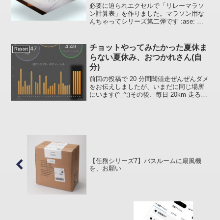
必要に迫られエクセルで「リレーマラソ
ン計算表」を作りました。マラソン用な
んちゃってシリーズ第二弾です :ase: え
～と、ちなみに第一弾は持久係数を使っ
て10km、ハーフ、フルマラソンのタイム
予想です。計算表のダウンロードは投稿
チョットやってみたかった夏休ま
Resort
の最後にボタ...
らない夏休み、おつかれさん(自
分)
前回の投稿で 20 分間閾値走ぜんぜんダメ
をお伝えしましたが、いまだに同じ場所
にいます(^_^;)その後、毎日 20km 走ると
どうなるのか知りたかったので今日まで
やってました :run: え～と、特にここで何
かを語れることもなく。。。もう...
【任務シリーズ7】バスルームに扇風機
を、お願い