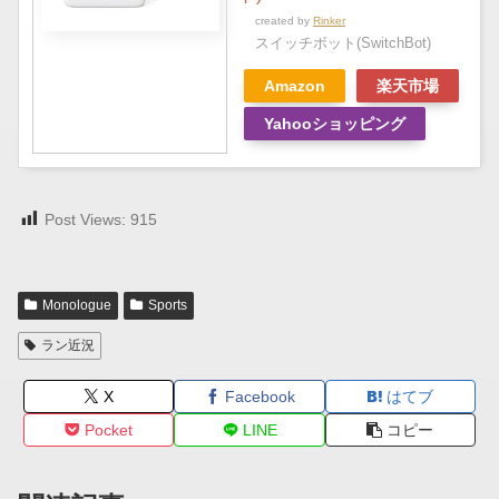
created by
Rinker
スイッチボット(SwitchBot)
Amazon
楽天市場
Yahooショッピング
Post Views:
915
Monologue
Sports
ラン近況
X
Facebook
はてブ
Pocket
LINE
コピー