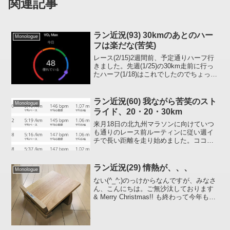
関連記事
ラン近況(93) 30kmのあとのハー
Monologue
フは楽だな(苦笑)
レース(2/15)2週間前、予定通りハーフ行
きました。先週(1/25)の30km走前に行っ
たハーフ(1/18)はこれでしたのでちょっと
だけ前進、「ヨシ」とします。本番、
Zone4でどれだけ行けるか、、、サブ4は
厳しいかな(なんとなく)あとは...
ラン近況(60) 我ながら苦笑のスト
Monologue
ライド、20・20・30km
来月18日の北九州マラソンに向けていつ
も通りのレース前ルーティンに従い週イ
チで長い距離を走り始めました。ココ数
年、普段は10km以上走らない日々となっ
てしまったので10km以上走るときには強
い意志が必要で往生しています(笑)データ
ラン近況(29) 情熱が、、、
Monologue
的にはどう...
ない(^_^;)のっけからなんですが、みなさ
ん、こんにちは。ご無沙汰しております
& Merry Christmas!! も終わって今年もあ
と4日ヽ( ´ｰ`)ノ(実はこの投稿、クリスマ
スの時に書いていた・苦笑)走ってます
か？ 私はあいかわ...