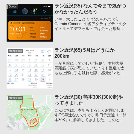
ラン近況(35) なんで今まで気がつ
Goods
かなかったんだろう
いや、大したことではないのですが、
Garmin Connect の各アクティビティのタ
イトルってデフォルトでは走った場所の
都市名になってしまうじゃないですか。
モザイクが掛かっている部分です。私の
場合、普段は住んでいるところ「●● 市」
と自動...
ラン近況(65) 5月はどうにか
Monologue
200km
一か月前にしでかした"転倒"、右脚大腿
四頭筋打撲が思っていたよりも重症で太
もも上部に手を触れた際、感覚がマヒし
ているような症状がまだ若干残っていま
す。痛くても走れたので気にせずバンバ
ン走ってしまったのが悪かったのか
も。。。コケたのが5/13...
ラン近況(30) 熊本30K(30K走)や
Monologue
ってきました
こんにちは、本年もよろしくお願いしま
す(^^)早速なんですが、昨日予定通り「熊
本30K」に参加してきました。このとこ
ろ、ことランニングに関しては予定通り
いかないことばかりなので予定通りいっ