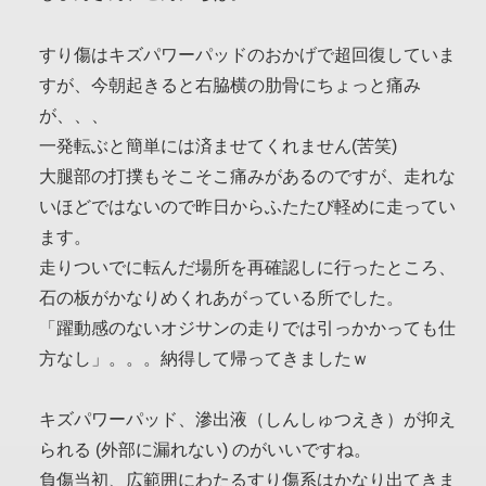
すり傷はキズパワーパッドのおかげで超回復していま
すが、今朝起きると右脇横の肋骨にちょっと痛み
が、、、
一発転ぶと簡単には済ませてくれません(苦笑)
大腿部の打撲もそこそこ痛みがあるのですが、走れな
いほどではないので昨日からふたたび軽めに走ってい
ます。
走りついでに転んだ場所を再確認しに行ったところ、
石の板がかなりめくれあがっている所でした。
「躍動感のないオジサンの走りでは引っかかっても仕
方なし」。。。納得して帰ってきましたｗ
キズパワーパッド、滲出液（しんしゅつえき）が抑え
られる (外部に漏れない) のがいいですね。
負傷当初、広範囲にわたるすり傷系はかなり出てきま