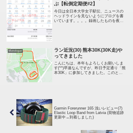
ぶ【転倒定期便#2】
今日は全日本大学女子駅伝、ニュースの
ヘッドラインを見ないようにブログを書
いています。。。。録画したものを夜に
一杯やりながら観るため(笑)さて、下関海
響マラソンまであと一週間。先日レース
参加までの練習予定を書きましたが、ま
ったく予定どおりにい...
ラン近況(30) 熊本30K(30K走)や
Monologue
ってきました
こんにちは、本年もよろしくお願いしま
す(^^)早速なんですが、昨日予定通り「熊
本30K」に参加してきました。このとこ
ろ、ことランニングに関しては予定通り
いかないことばかりなので予定通りいっ
たことだけでもありがたいです(笑)2 年前
も同イベン...
Garmin Forerunner 165 浅いレビュー(7)
Elastic Loop Band from Latvia (荷物追跡
更新中→到着しました)