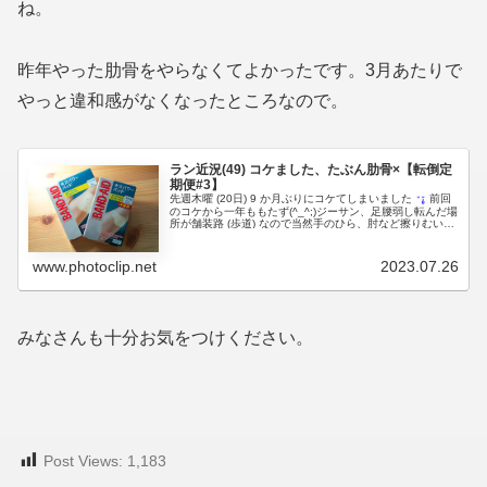
ね。
昨年やった肋骨をやらなくてよかったです。3月あたりで
やっと違和感がなくなったところなので。
ラン近況(49) コケました、たぶん肋骨×【転倒定
期便#3】
先週木曜 (20日) 9 か月ぶりにコケてしまいました
前回
のコケから一年ももたず(^_^;)ジーサン、足腰弱し転んだ場
所が舗装路 (歩道) なので当然手のひら、肘など擦りむいて
今回も盛大にこれのお世話になりました。結構高...
www.photoclip.net
2023.07.26
みなさんも十分お気をつけください。
Post Views:
1,183