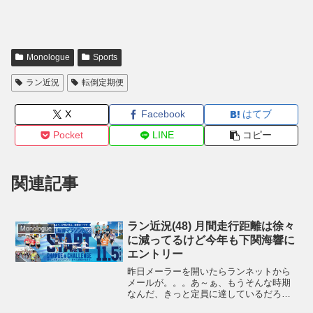
Monologue
Sports
ラン近況
転倒定期便
X
Facebook
はてブ
Pocket
LINE
コピー
関連記事
ラン近況(48) 月間走行距離は徐々
Monologue
に減ってるけど今年も下関海響に
エントリー
昨日メーラーを開いたらランネットから
メールが。。。あ～ぁ、もうそんな時期
なんだ、きっと定員に達しているだろう
な、、、と公式サイトにアクセスしてみ