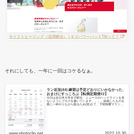
モイストヒーリング（湿潤療法） | キズパワーパッドTMって？
それにしても、一年に一回はコケるなぁ。
ラン近況(44) 練習は予定どおりにいかなかった、
おまけにすっころぶ【転倒定期便#2】
今日は全日本大学女子駅伝、ニュースのヘッドラインを見
ないようにブログを書いています。。。。録画したものを
夜に一杯やりながら観るため(笑)さて、下関海響マラソン
まであと一週間。先日レース参加までの練習予定を書きま
したが、まったく予定どおりにい...
www.photoclip.net
2022.10.30