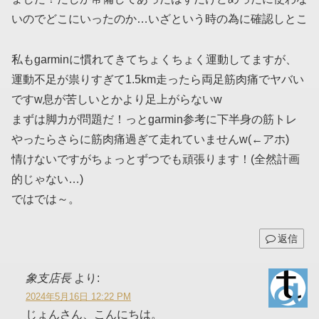
いのでどこにいったのか…いざという時の為に確認しとこ
私もgarminに慣れてきてちょくちょく運動してますが、
運動不足が祟りすぎて1.5km走ったら両足筋肉痛でヤバい
ですw息が苦しいとかより足上がらないw
まずは脚力が問題だ！っとgarmin参考に下半身の筋トレ
やったらさらに筋肉痛過ぎて走れていませんw(←アホ)
情けないですがちょっとずつでも頑張ります！(全然計画
的じゃない…)
ではでは～。
返信
象支店長
より:
2024年5月16日 12:22 PM
じょんさん、こんにちは。