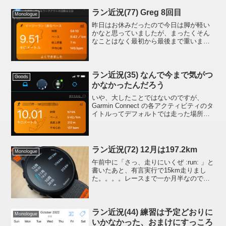
たところ 5/19 にエントリー受付開始なの
にまだ定員に達していませんでした。ラ
ラン近況(77) Greg 8回目
Monologue
ンニングブームも...
昨日はお休みだったので今日は脚が軽い
かなと思っていましたが、まったくそん
なことはなく最初から最後まで重いまま
でした。8回目与えられた練習はこちら。
軽いヤツです。これのとおりに走ってい
ると練習にならないと思ったのでサブ4ペ
ースで走ることにして...
ラン近況(35) なんで今まで気がつ
Goods
かなかったんだろう
いや、大したことではないのですが、
Garmin Connect の各アクティビティのタ
イトルってデフォルトでは走った場所の
都市名になってしまうじゃないですか。
モザイクが掛かっている部分です。私の
場合、普段は住んでいるところ「●● 市」
と自動...
ラン近況(72) 12月は197.2km
Monologue
午前中に「さっ、走りにいくぜ :run: 」と
書いたあと、有言実行で15km走りまし
た。。。。レースまで一か月半なので仕
方なしというのが本音ですｗ無念、あと
ちょっと月間200kmに達しませんでし
た。(プレッシャーになるので月間の距離
は終始未...
ラン近況(44) 練習は予定どおりに
Monologue
いかなかった、おまけにすっころ