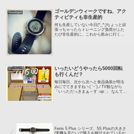
現状では自分が望んでいるペース (最低サ
ブ3.5) で 42.195km 走れる気がしま...
ゴールデンウィークですね、アク
Monologue
ティビティも非生産的
何も生産していない今日(^_^;)ちょっと頑
張っちゃったらトレーニング負荷がふた
たび非生産的に。これから飲みに行くの
でますます非生産的だわね ::-D: ゴールデ
ンウィークはそんなもんだよな。ん? 違
う :ase: それでは、よいゴールデン...
いったいどうやったら5000回転
Monologue
も行くんだ？
毎日毎日、次から次へと食品偽装が明る
みにでてきますねヽ( ´ｰ`)ノTV観ながら
「いっただっきまぁ～す :up: 」 なんて言
って、まさに食べようとしたその瞬間
「箸でつまんだ今夜のおかず、偽装発
覚！」 なんてニュースが流れた日にゃ、
目もあ...
Fenix 5 Plus シリーズ、5S Plusの大きさ
(実機を見ないで購入を検討されているか