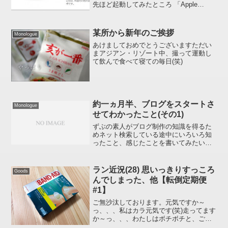
先ほど起動してみたところ 「Apple
Mobile Device Helper は動作を停止しま
した」 というポップアップウィンドウが
「閉じても...
某所から新年のご挨拶
Monologue
あけましておめでとうございますただい
まアジアン・リゾート中、撮って運動し
て飲んで食べて寝ての毎日(笑)
約一ヵ月半、ブログをスタートさ
Monologue
せてわかったこと(その1)
ずぶの素人がブログ制作の知識を得るた
めネット検索している途中にいろいろ知
ったこと、感じたことを書いてみたいと
思います。いまの時代、本店のような
WEBサイトの作り方はどうやら前時代的
のようです。トップページは単一のペー
ラン近況(28) 思いっきりすっころ
Goods
ジで作られていますが、あ...
んでしまった、他【転倒定期便
#1】
ご無沙汰しております。元気ですか～
っ、、、私はカラ元気です(笑)走ってます
か～っ、、、わたしはボチボチと、ご覧
のように「距離だけオッサン」です(苦笑)