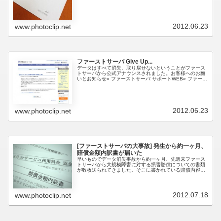
2012.06.23
www.photoclip.net
ファーストサーバ Give Up...
データはすべて消失、取り戻せないということがファース
トサーバから公式アナウンスされました。お客様へのお願
いとお知らせ» ファーストサーバ サポートWEB» ファース
トサーバ サポートWEB» ファーストサーバ サポートWEB
専用サービスは撤...
2012.06.23
www.photoclip.net
[ファーストサーバの大事故] 発生から約一ヶ月、
賠償金額内訳書が届いた
早いものでデータ消失事故から約一ヶ月、先週末ファース
トサーバから大規模障害に対する損害賠償についての書類
が数枚送られてきました。そこに書かれている賠償内容
(賠償金額) は、現在契約しているコース変更時 (昨年 3 月)
から今年 6 月ま...
2012.07.18
www.photoclip.net