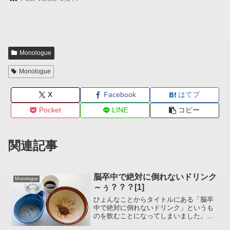
Monologue
Monologue
X
Facebook
はてブ
Pocket
LINE
コピー
関連記事
脳卒中で絶対に倒れないドリンク
Monologue
～ぅ？？？[1]
ひょんなことからタイトルにある「脳卒
中で絶対に倒れないドリンク」というも
のを飲むことになってしまいました。か
たくなに拒んだのに相手は「ひとりで飲