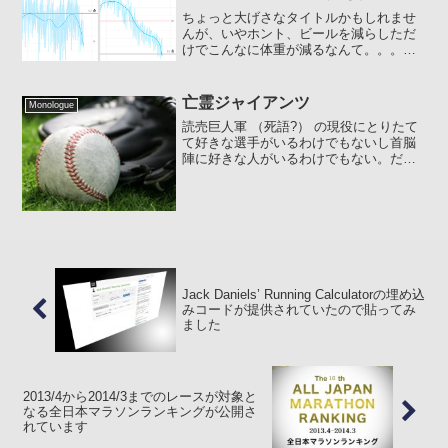
ちょっと大げさなタイトルかもしれませ
んが、いやホント、ビールを減らしただ
けでこんなに体重が減るなんて。。。私
の場合、ランニングを習慣にしているの
で、すでに標準体重よりも軽量なのです
が、ビールの量を減らしたらそこ (59.5～
亡霊ジャイアンツ
Monologue
60kg) から...
読売巨人軍 （死語?） の現役にとりたて
て好きな選手がいるわけでもないし首脳
陣に好きな人がいるわけでもない。だけ
どジャイアンツを応援してしまう私
は。。。亡霊ジャイアンツ :8O: ナゼか、
やっぱり、負けると悔しいんですよねぇ
～、、、そんな私...
Jack Daniels’ Running Calculatorの埋め込
みコードが提供されていたので貼ってみ
ました
2013/4から2014/3までのレースが対象と
なる全日本マラソンランキングが公開さ
れています