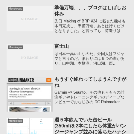
むのはイヤだ」と言って譲りません :mu-
n: 「しかたねーなぁー」 とレシピに手を
準備万端、、、ブログはしばしお
Monologue
のばしたとこ...
休み
先日 Making of BRP #24 に載せた機材も
本日完成し、準備万端、あとは行くだけ
となりました。と言っても、荷造りはこ
れからなのですが。。。今回はいままで
で一番ヤル気まんまん(笑)新たなことにチ
ャレンジもするのでいつも持っていく
富士山
Monologue
必...
は日本一高い山なのだ。外国人はフジヤ
マと言うのだ。まわりには５つの湖があ
り、山中湖、本栖湖、河口湖、西
湖、、、あれっ？あとひとつは何湖だっ
けか？？？いましらべたら精進湖だっ
た。そうだったそうだった。脳みそがま
もうすぐ終わってしまうんですが
Goods
たまた一部欠落(￣_￣|||)ち...
ね
Garmin や Suunto、その他もろもろの計
測ギアやトレーニングギアのディープな
レビューでおなじみの DC Rainmaker で
Starting in 24 hours! The DCR Giveaway
Extravaganza...
週５本飲んでいた缶ビール
Monologue
(350ml)を2本にしたら体重がバン
ジージャンプ並みに落ちたハナシ