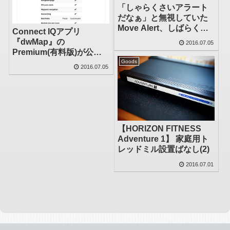
「しゃらくさいアラート
だなぁ」と無視していた
Move Alert、しばらく言
Connect IQアプリ
うことを聞いてみること
『dwMap』の
2016.07.05
にした
Premium(有料版)が公開
されました
Goods
2016.07.05
【HORIZON FITNESS
Adventure 1】 家庭用ト
レッドミル設置ばなし(2)
2016.07.01