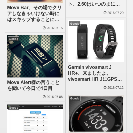
ト、2.60はいつのまに
Move Bar、その場でクリ
か、2.70はそうはいかな
アしなきゃいけない時に
2016.07.20
かった
はスキップすることにし
Goods
た
2016.07.15
Goods
Garmin vivosmart J
HR+、来ましたよ。
vivosmart HR JにGPS機
Move Alert様の言うこと
能が搭載されたモデルで
を聞いて今日で4日目
2016.07.12
す
2016.07.08
Goods
Goods