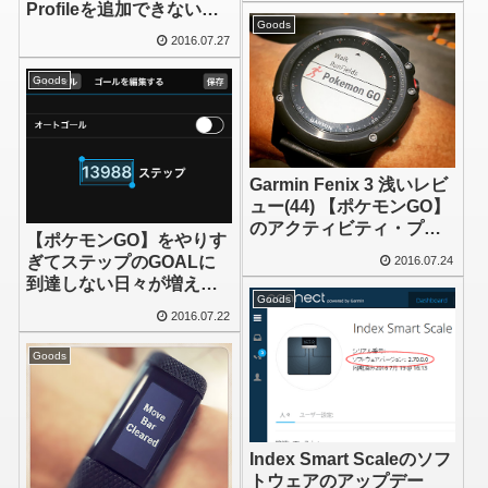
Profileを追加できないの
Goods
でOtherを使ってポケモン
2016.07.27
GＯの「ふかリミッター」
を設定した
Goods
Garmin Fenix 3 浅いレビ
ュー(44) 【ポケモンGO】
のアクティビティ・プロ
【ポケモンGO】をやりす
ファイルを追加した
ぎてステップのGOALに
2016.07.24
到達しない日々が増えて
Goods
しまい達成感が得られな
2016.07.22
くなった場合(追記あり)
Goods
Index Smart Scaleのソフ
トウェアのアップデー