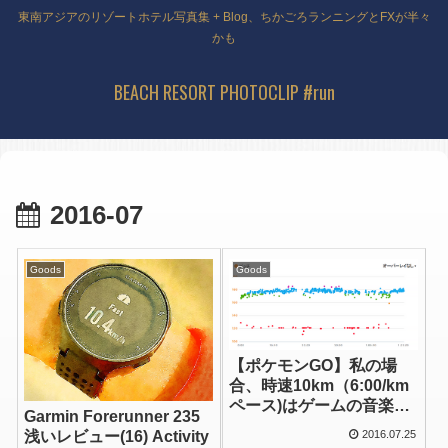
東南アジアのリゾートホテル写真集 + Blog、ちかごろランニングとFXが半々
かも
BEACH RESORT PHOTOCLIP #run
2016-07
Goods
Goods
【ポケモンGO】私の場
合、時速10km（6:00/km
ペース)はゲームの音楽に
Garmin Forerunner 235
合わせてケイデンス176～
浅いレビュー(16) Activity
2016.07.25
180ぐらい