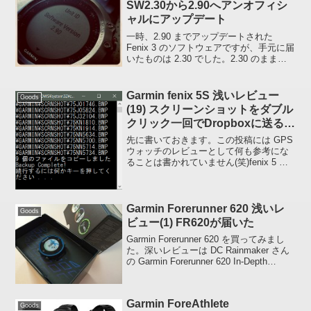
SW2.30から2.90へアンオフィシ
ャルにアップデート
一時、2.90 までアップデートされた
Fenix 3 のソフトウェアですが、手元に届
いたものは 2.30 でした。2.30 のまま使
って、次のアップデートを待っても何ら
問題ないのですが、Garmin Forum に
2.90 にアップグレ...
Garmin fenix 5S 浅いレビュー
Goods
(19) スクリーンショットをダブル
クリック一回でDropboxに送る方
法
先に書いておきます。この投稿には GPS
ウォッチのレビューとして何も参考にな
ることは書かれていません(笑)fenix 5 シ
リーズ、935 に搭載されたスクリーンシ
ョット機能を利用し保存された BMP フ
ァイル (画像ファイル) を「デバ...
Garmin Forerunner 620 浅いレ
Goods
ビュー(1) FR620が届いた
Garmin Forerunner 620 を買ってみまし
た。深いレビューは DC Rainmaker さん
の Garmin Forerunner 620 In-Depth
Review を読んでいただくとして私は浅め
に。UnboxingF...
Garmin ForeAthlete
Goods