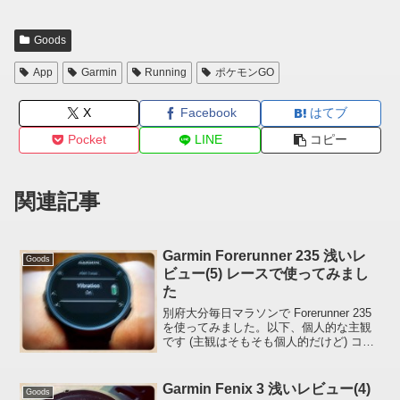
Goods
App
Garmin
Running
ポケモンGO
X
Facebook
はてブ
Pocket
LINE
コピー
関連記事
Garmin Forerunner 235 浅いレ
Goods
ビュー(5) レースで使ってみまし
た
別府大分毎日マラソンで Forerunner 235
を使ってみました。以下、個人的な主観
です (主観はそもそも個人的だけど) コー
スから大きく外れるような走行軌跡はな
く GPS に不満はないです。街中に入っ
ても問題ありませんでした。距離は...
Garmin Fenix 3 浅いレビュー(4)
Goods