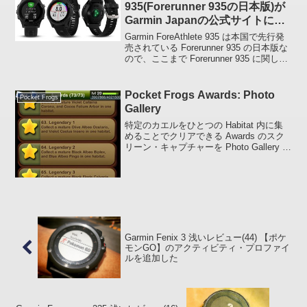
935(Forerunner 935の日本版)が
Garmin Japanの公式サイトに載
りました
Garmin ForeAthlete 935 は本国で先行発
売されている Forerunner 935 の日本版な
ので、ここまで Forerunner 935 に関して
投稿した記事をまとめる感じでいきたい
と思います。とりあえず Garmin...
Pocket Frogs Awards: Photo
Pocket Frogs
Gallery
特定のカエルをひとつの Habitat 内に集
めることでクリアできる Awards のスク
リーン・キャプチャーを Photo Gallery と
してまとめてみました。ひとつの Award
をクリアするたびに撮っていたのです
が、カエルが重なっ...
Garmin Fenix 3 浅いレビュー(44) 【ポケ
モンGO】のアクティビティ・プロファイ
ルを追加した