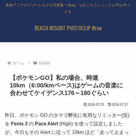
東南アジアのリゾートホテル写真集 + Blog、ちかごろランニングとFXが半々
かも
BEACH RESORT PHOTOCLIP #run
ホーム
Goods
【ポケモンGO】私の場合、時速
10km（6:00/kmペース)はゲームの音楽に
合わせてケイデンス176～180ぐらい
2016.07.25
2016.07.27
昨日、ポケモン GO のタマゴ孵化に有用なリミッター(笑)
を
Fenix 3
の
Pace Alert
(High)
を使って設定しました
が、今日もその Alert に従って 10km ほど「走って止まっ