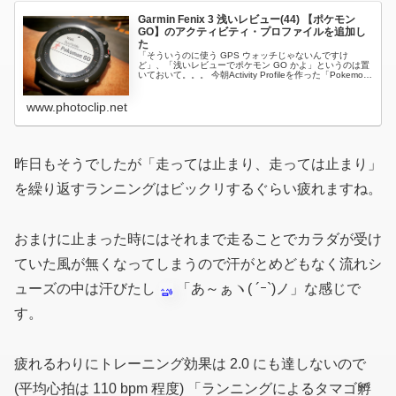
Garmin Fenix 3 浅いレビュー(44) 【ポケモン
GO】のアクティビティ・プロファイルを追加し
た
「そういうのに使う GPS ウォッチじゃないんですけ
ど」、「浅いレビューでポケモン GO かよ」というのは置
いておいて。。。 今朝Activity Profileを作った「Pokemon
GO」 6:15/kmのPace Alert追加した...
www.photoclip.net
昨日もそうでしたが「走っては止まり、走っては止まり」
を繰り返すランニングはビックリするぐらい疲れますね。
おまけに止まった時にはそれまで走ることでカラダが受け
ていた風が無くなってしまうので汗がとめどもなく流れシ
ューズの中は汗びたし
「あ～ぁヽ( ´ｰ`)ノ」な感じで
す。
疲れるわりにトレーニング効果は 2.0 にも達しないので
(平均心拍は 110 bpm 程度)
「ランニングによるタマゴ孵