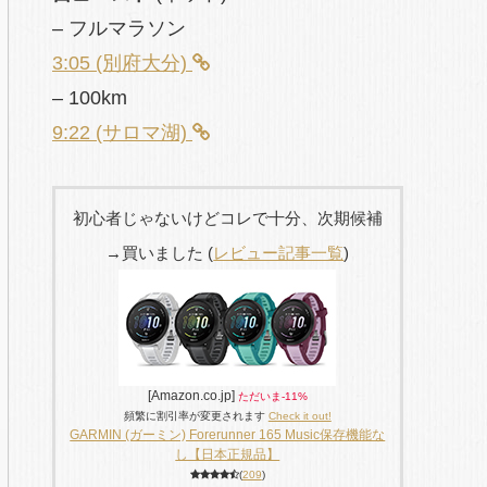
– フルマラソン
3:05 (別府大分)
– 100km
9:22 (サロマ湖)
初心者じゃないけどコレで十分、次期候補
→買いました (
レビュー記事一覧
)
[Amazon.co.jp]
ただいま-11%
頻繁に割引率が変更されます
Check it out!
GARMIN (ガーミン) Forerunner 165 Music保存機能な
し【日本正規品】
(
209
)