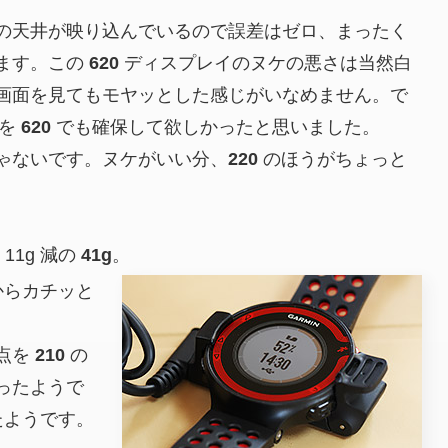
の天井が映り込んでいるので誤差はゼロ、まったく
ます。この
620
ディスプレイのヌケの悪さは当然白
画面を見てもモヤッとした感じがいなめません。で
トを
620
でも確保して欲しかったと思いました。
ゃないです。ヌケがいい分、
220
のほうがちょっと
 11g 減の
41g
。
からカチッと
点を
210
の
ったようで
たようです。