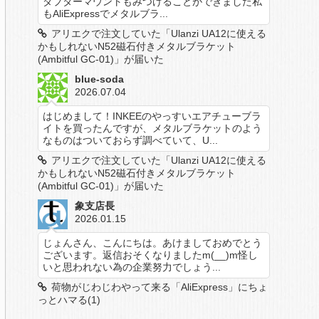
ダプターマウントもみつけることができました私
もAliExpressでメタルブラ...
アリエクで注文していた「Ulanzi UA12に使える
かもしれないN52磁石付きメタルブラケット
(Ambitful GC-01)」が届いた
blue-soda
2026.07.04
はじめまして！INKEEのやっすいエアチューブラ
イトを買ったんですが、メタルブラケットのよう
なものはついておらず調べていて、U...
アリエクで注文していた「Ulanzi UA12に使える
かもしれないN52磁石付きメタルブラケット
(Ambitful GC-01)」が届いた
象支店長
2026.01.15
じょんさん、こんにちは。あけましておめでとう
ございます。返信おそくなりましたm(__)m怪し
いと思われない為の企業努力でしょう...
荷物がじわじわやって来る「AliExpress」にちょ
っとハマる(1)