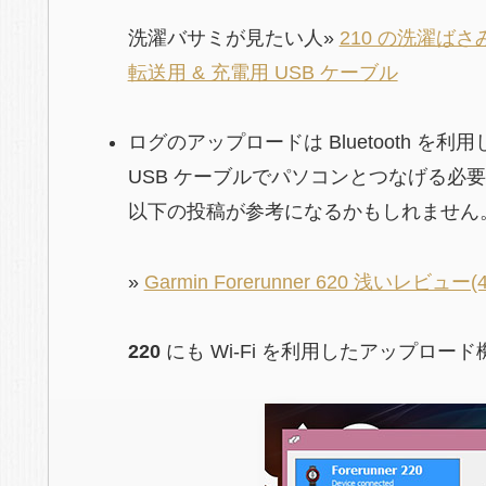
洗濯バサミが見たい人»
210 の洗濯ば
転送用 & 充電用 USB ケーブル
ログのアップロードは Bluetooth 
USB ケーブルでパソコンとつなげる必
以下の投稿が参考になるかもしれません
»
Garmin Forerunner 620 浅いレ
220
にも Wi-Fi を利用したアップロ