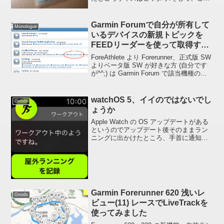
排水口の上に網目状のゴミ受けを置いて
水を流しても特にストレスを感じること
がなく使えました、やったぜ。188円、あ
Garmin Forumで自分が所有して
Monologue
りがたし(笑...
いるデバイスの新規トピックを
FEEDリーダーを使って取得する
方法
ForeAthlete より Forerunner、正式版 SW
よりベータ版 SW が好きな方 (自分です
が^^;) は Garmin Forum で該当機種の新
規トピックを FEED リーダーで取得でき
るようにしておくと何かと役に立ちま...
watchOS 5、イイのではないでし
Goods
ょうか
Apple Watch の OS アップデートがある
というのでアップデート後そのままラン
ニングに出かけたところ、手首に通知の
バイブレーションを感じたので見てみた
らん？「ワークアウト中のようです
ね。」ん？。。。なに？、、、いまさ
ら。。。実際に...
Garmin Forerunner 620 浅いレ
Goods
ビュー(11) レースでLiveTrackを
使ってみました