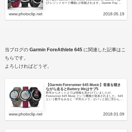
(クレジットカード機能) が搭載されます。Garmin Pay に
関し...
www.photoclip.net
2018.05.19
当ブログの
Garmin ForeAthlete 645
に関連した記事はこ
ちらです。
よろしければどうぞ。
【Garmin Forerunner 645 Music】音楽を聴き
ながら走るとBattery lifeはサブ5
昨年からネット上では情報を見かけていましたが、
Forerunner 645 Music という機種が発表されました。645
という数字をみると「中判カメラ」がパッと頭に浮かんで
しまいますが(私だけか)、これは音楽プレーヤー付き GPS
(ラ...
www.photoclip.net
2018.01.09