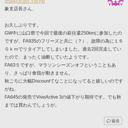
2018年5月18日 3:58 PM
象支店長さん、
お久しぶりです。
GW中に山口県で今回で最後の萩往還250kmに参加したの
ですが、FA935のフリーズと共に（？）、故障の為に１６
０ｋｍでリタイアしてしまいました。過去2回完走してい
たので、まったく油断していたようです。
FA63５ですが、マラソンシーズンオフということもあ
り、さっぱり食指が動きません。
秋ごろに大幅Discountてなことになってると嬉しいのです
がね。
FA645の発売でVivoActive 3の値下がり期待です。でも秋
までは買わんでしょうが。
返信