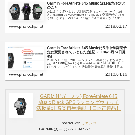
Garmin ForeAthlete 645 Music 近日発売予定と
のこと
おはようございます。先日発売された vivoactive 3 に続
き、Garmin の ForeAthlete 645 Music が近日発売される
とのことです。2018.4.16 追記:「近日発売」が「5月中旬
発売予定」に変更されています...
www.photoclip.net
2018.02.17
Garmin ForeAthlete 645 Musicは5月中旬発売予
定に変更されていました(追記:2018年5月24日発
売)
2018.5.18 追記: 2018 年 5 月 24 日発売予定 となりまし
た。GARMIN(ガーミン) ForeAthlete 645 Music Black
GPSランニングウォッチ 活動量計 音楽再生機能 【日本正
規品】posted...
www.photoclip.net
2018.04.16
GARMIN(ガーミン) ForeAthlete 645
Music Black GPSランニングウォッチ
活動量計 音楽再生機能 【日本正規品】
posted with
カエレバ
GARMIN(ガーミン) 2018-05-24