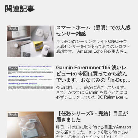
関連記事
スマートホーム（照明）での人感
Goods
センサー雑感
キッチンのシーリングライトON/OFFで
人感センサーを4つ使ってみてのシロウト
感想です。 Amazon Echo Flex用人感セ
ンサー (ThirdReality USBモーションセン
サー) SwitchBot 人感センサー Aqara ...
Garmin Forerunner 165 浅いレ
Goods
ビュー(5) 今回は買ってから読ん
でいます、おなじみの「In-Depth
Review」
今日は雨、、、静かに過ごしています。
さて、かつては Garmin を買うときには
必ずチェックしていた DC Rainmaker さ
んの記事、今回は買ってから読んでいま
す。今も変わらぬ「深いレビュー」大変
参考になります。昔より動画もテンコ盛
【任務シリーズ5・完結】目皿が
Goods
り...
届きました
昨日、排水口に取り付ける目皿がAmazon
から届きました。さっそく取り付けてみ
たところサイズはピッタリ!そして、この