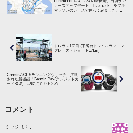
Forerunner 620、220 の新機能、自前ラン
ナーズアップデート「LiveTrack」をフル
マラソンのレースで使ってみました。
LiveTrack の詳細は以下の投稿で。»
Garmin Forerunner 620 浅いレビュー(...
トレラン1回目 (平尾台トレイルランニン
グレース・ショート17km)
GarminのGPSランニングウォッチに搭載
された新機能「Garmin Pay(クレジットカ
ード機能)」現時点でのまとめ
コメント
ミック
より: