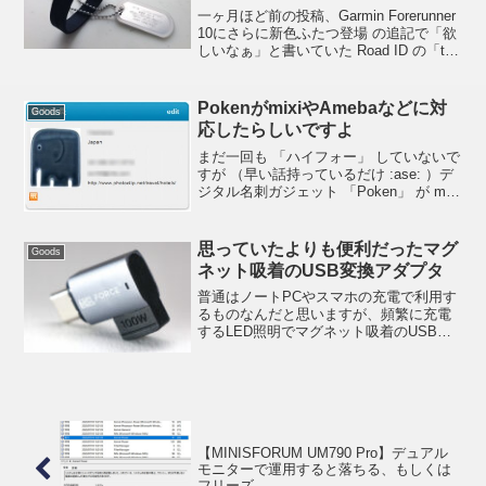
一ヶ月ほど前の投稿、Garmin Forerunner
10にさらに新色ふたつ登場 の追記で「欲
しいなぁ」と書いていた Road ID の「the
Wrist ID Slim」を米国のオフィシャルサ
イトから購入してみました。私、2 年ほ
ど前...
PokenがmixiやAmebaなどに対
Goods
応したらしいですよ
まだ一回も 「ハイフォー」 していないで
すが （早い話持っているだけ :ase: ）デ
ジタル名刺ガジェット 「Poken」 が mixi
や Ameba など国内サイトにも対応した
とのこと。ちなみに旅行に行ったとき一
回も 「Poken」 見...
思っていたよりも便利だったマグ
Goods
ネット吸着のUSB変換アダプタ
普通はノートPCやスマホの充電で利用す
るものなんだと思いますが、頻繁に充電
するLED照明でマグネット吸着のUSB変
換アダプタを使用したところ思っていた
よりも便利でした。最初に取り付けてみ
たのは8月に購入した撮影用LED照明
Ulanzi U...
【MINISFORUM UM790 Pro】デュアル
モニターで運用すると落ちる、もしくは
フリーズ