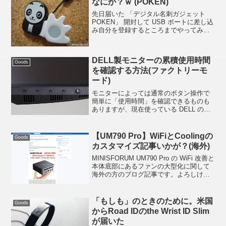
なにか？ｗ (POKEN)
先日届いた 「デジタル名刺ガジェット
POKEN」 開封して USB ポートに差し込
み自分を登録するところまでやってみま
した。USB 端子になっている手の部分は
胴体 （キャラクター） のカラダに差し込
まれているだけでストッパーなどは何も
DELL製モニターの累積使用時間
付いて...
Goods
を確認する方法(ファクトリーモ
ード)
モニターによっては通常のボタン操作で
簡単に「使用時間」を確認できるものも
ありますが、現在使っている DELL のモ
ニター (4機種5枚) にはどこを探してもそ
ういった項目が見当たらない。。。いつ
もどおりにネット検索してみたところ、
【UM790 Pro】WiFiとCoolingの
Goods
「通常とは...
カスタマイズ記事いかが？(海外)
MINISFORUM UM790 Pro の WiFi 改善と
本体底部にあるファンの大型化に関して
海外の方のブログ記事です。よろしけれ
ばどうぞ。WiFi のほうは特に興味がわき
ませんでしたが2023.9.26 追記:他、WiFi
のカスタマイ...
「もしも」のときのために。米国
Goods
からRoad IDのthe Wrist ID Slim
が届いた