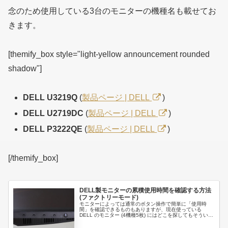
念のため使用している3台のモニターの機種名も載せてお
きます。
[themify_box style="light-yellow announcement rounded
shadow"]
DELL U3219Q
(
製品ページ | DELL
)
DELL U2719DC
(
製品ページ | DELL
)
DELL P3222QE
(
製品ページ | DELL
)
[/themify_box]
DELL製モニターの累積使用時間を確認する方法
(ファクトリーモード)
モニターによっては通常のボタン操作で簡単に「使用時
間」を確認できるものもありますが、現在使っている
DELL のモニター (4機種5枚) にはどこを探してもそういっ
た項目が見当たらない。。。いつもどおりにネット検索し
てみたところ、「通常とは...