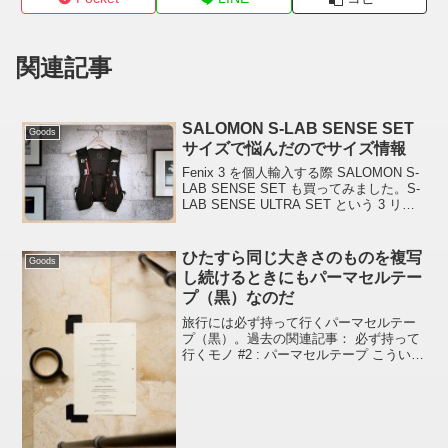
関連記事
SALOMON S-LAB SENSE SET
Goods
サイズで悩んだのでサイズ情報
Fenix 3 を個人輸入する際 SALOMON S-
LAB SENSE SET も買ってみました。S-
LAB SENSE ULTRA SET という 3 リッ
トルのモデルもあるのですが、ロードで
の超ロング走の時に使いたいと思ったの
で 3 ...
ひたすら同じ大きさのものを複写
Goods
し続けるときにもパーマセルテー
プ（黒）なのだ
旅行には必ず持って行くパーマセルテー
プ（黒）。過去の関連記事： 必ず持って
行くモノ #2 : パーマセルテープ こういう
のを「タイムリー」って言うのかな？今
回の旅行でもいろいろ役に立ちました
が、今日は三脚に付けたカメラで同じサ
イズの紙を同じ...