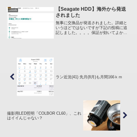
サー) SwitchBot 人感センサー Aqara ...
【Seagate HDD】海外から発送
Goods
されました
無事に交換品が発送されました。詳細と
いうほどではないですが下記の投稿に追
記しました。。。。保証が効いてよかっ
たそれにしても暑い!! 6～8km走るのがや
っと。参りますね
ラン近況(41) 先月(8月)も月間166ｋｍ
撮影用LED照明「COLBOR CL60」、これ
はイイんじゃない？