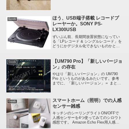
ほう、USB端子搭載 レコードプ
Goods
レーヤーか。SONY PS-
LX300USB
ずいぶん前、長期間放置状態になってい
る「LPレコード & シングルレコード」を
どうにかデジタル化できないものかと検
索したことがあるのですが、いざやろう
と思うとなかなか手間が掛かるようで、
その欲求自体もレコード同様、長期間放
【UM790 Pro】「新しいバージョ
Goods
置状態になっていま...
ン」の存在
やはり「新しいバージョン」の UM790
Pro というものがあるみたいです。参考
までに、「新しいバージョン」＝ まとも
に動く UM790 Pro かな(笑)以下は
MINISFORUM 公式フォーラムに書き込
まれている「あるユーザー宛に ...
スマートホーム（照明）での人感
Goods
センサー雑感
キッチンのシーリングライトON/OFFで
人感センサーを4つ使ってみてのシロウト
感想です。 Amazon Echo Flex用人感セ
ンサー (ThirdReality USBモーションセン