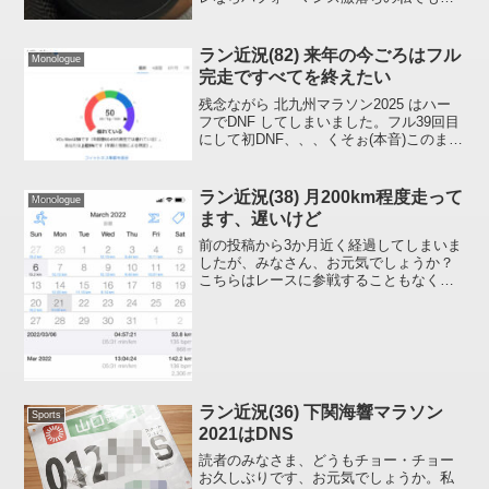
きそうなので Go!Garminの指令には勝て
ましたが余裕はまったくありませんでし
た、36分程度なのに orz本番は4時間近く
ラン近況(82) 来年の今ごろはフル
Monologue
走...
完走ですべてを終えたい
残念ながら 北九州マラソン2025 はハー
フでDNF してしまいました。フル39回目
にして初DNF、、、くそぉ(本音)このまま
棄権でフルマラソンを終えるのはどぉー
にも許せないので来期もゆるくやること
にしようかと思っています(定期便)今のと
ラン近況(38) 月200km程度走って
Monologue
こ...
ます、遅いけど
前の投稿から3か月近く経過してしまいま
したが、みなさん、お元気でしょうか？
こちらはレースに参戦することもなく、
体調維持・体型維持のために一回 10km
程度、月 200km 程度を地道に走っていま
す。昨年は故障で一か月まったく走れな
い時期も...
ラン近況(36) 下関海響マラソン
Sports
2021はDNS
読者のみなさま、どうもチョー・チョー
お久しぶりです、お元気でしょうか。私