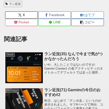
ラン近況
X
Facebook
はてブ
Pocket
LINE
コピー
関連記事
ラン近況(35) なんで今まで気がつ
Goods
かなかったんだろう
いや、大したことではないのですが、
Garmin Connect の各アクティビティのタ
イトルってデフォルトでは走った場所の
都市名になってしまうじゃないですか。
モザイクが掛かっている部分です。私の
場合、普段は住んでいるところ「●● 市」
と自動...
ラン近況(71) Garminの今日のお
Monologue
すすめ#2
昨日、はじめて「テンポ走」というのが
表示されました。サブ4ペースで36分、コ
レならパフォーマンス激落ちの私でもで