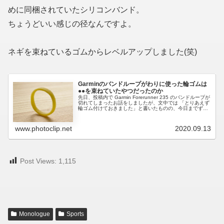
めに同梱されていたシリコンバンド。
ちょうどいい感じの径なんですよ。
ネギを束ねているゴムからレベルアップしました(笑)
Garminのバンドループがわりに使った輪ゴムは
●●を束ねていたやつだったのか
先日、投稿内で Garmin Forerunner 235 のバンドループが
切れてしまったお話をしましたが、文中では 「とりあえず
輪ゴム付けておきました」と書いたものの、今日までずっ
と Garmin 着けるたびに「いったい何の輪ゴム？」とい...
www.photoclip.net
2020.09.13
Post Views:
1,115
Monologue
Sports