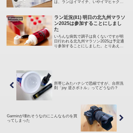
は、ランはイマイチ、いやイマヒャクで
すが、カラダは元気です。前回の投稿 の
最後のほうで「下関海響マラソンに当選
したので参加予定です。」と書きました
ラン近況(81) 明日の北九州マラソ
Monologue
が、いままで体験したこ...
ン2025は参加することにしまし
た
いろんな病気で調子は良くないですが明
日行われる北九州マラソン2025は予定通
り参加することにしました。とりあえず
最後は走って終わらないと終われないと
いうことで。もう次はないと思うので今
回はお得じゃないけどｗ使い切りサイズ
買おうかどうしようか...
所帯じみたハナシで恐縮ですが、台所洗
剤「joy 逆さボトル」ってどうなの？
Garminが壊れそうなのにこんなものを買
ってしまった