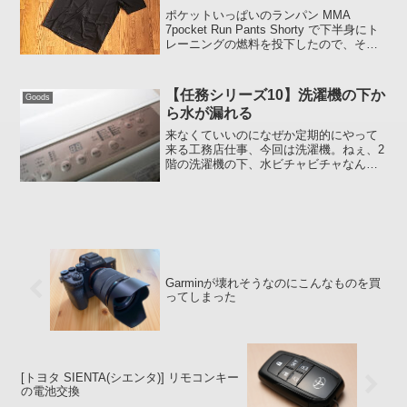
あり】
ポケットいっぱいのランパン MMA
7pocket Run Pants Shorty で下半身にト
レーニングの燃料を投下したので、その
勢いで上半身にも燃料を投下してみまし
た。Patagonia Crank Craft Jersey (パタ
ゴ...
【任務シリーズ10】洗濯機の下か
Goods
ら水が漏れる
来なくていいのになぜか定期的にやって
来る工務店仕事、今回は洗濯機。ねぇ、2
階の洗濯機の下、水ビチャビチャなんだ
けど任務請負人ゑ～っ!!どれどれ、
あ"～、こりゃやばいねやっぱり漏れてい
たのか、、、一か月ぐらい前から洗濯機
の裏側に立て掛けてあっ...
Garminが壊れそうなのにこんなものを買
ってしまった
[トヨタ SIENTA(シエンタ)] リモコンキー
の電池交換