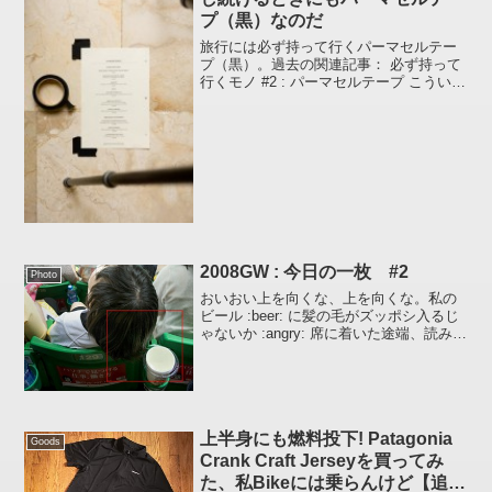
プ（黒）なのだ
旅行には必ず持って行くパーマセルテー
プ（黒）。過去の関連記事： 必ず持って
行くモノ #2 : パーマセルテープ こういう
のを「タイムリー」って言うのかな？今
回の旅行でもいろいろ役に立ちました
が、今日は三脚に付けたカメラで同じサ
イズの紙を同じ...
2008GW : 今日の一枚 #2
Photo
おいおい上を向くな、上を向くな。私の
ビール :beer: に髪の毛がズッポシ入るじ
ゃないか :angry: 席に着いた途端、読みが
深い私はポップコーンの蓋でビールのカ
ップに蓋をしたのであった。案の定、落
ち着かない子供の髪の毛はビールのカッ
プ...
上半身にも燃料投下! Patagonia
Goods
Crank Craft Jerseyを買ってみ
た、私Bikeには乗らんけど【追記