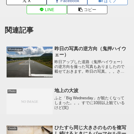
X
Facebook
はてブ
LINE
コピー
関連記事
昨日の写真の逆方向（鬼押ハイウ
Monologue
ェー）
昨日アップした道路（鬼押ハイウェー）
の逆方向を撮った写真もありましたので
載せておきます。昨日の写真。。。さ
て、鬼押ハイウェーとは鬼押ハイウェー
（おにおしハイウェー）は長野県北佐久
郡軽井沢町から群馬県吾妻郡嬬恋村鎌原
地上の大波
に至る一般自動車道。プリン...
Photo
ふと「Big Wednesday」が観たくなって
しまった。。。すでに10回以上観ている
けど(笑)
ひたすら同じ大きさのものを複写
Goods
し続けるときにもパーマセルテー