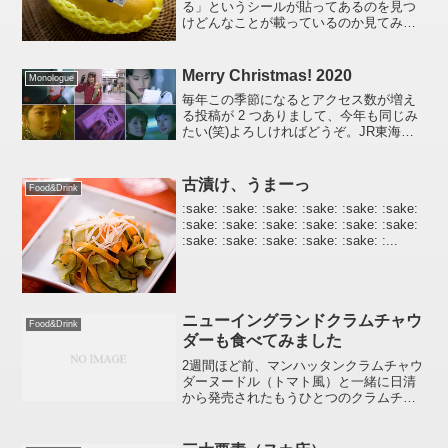
る」というシールが貼ってあるのを見つ
けどんなことが載っているのか見てみた
かったのでさっそくアクセスしてみまし
た。最初、「生産情報」という言葉しか
目に入らずQRコードを読み取って携帯で
Merry Christmas! 2020
Monologue
アクセスしたのですが、...
毎年この季節になるとアクセス数が増え
る投稿が 2 つありまして、今年も同じみ
たい(笑)よろしければどうぞ。JR東海
CM『クリスマス・エクスプレス』まとめ
- 今日観ないと次は一年後かね
(笑)Youtube にアップロードされている動
古漬け、うまーっ
Food&Drink
画のま...
:sake: :sake: :sake: :sake: :sake: :sake:
:sake: :sake: :sake: :sake: :sake: :sake:
:sake: :sake: :sake: :sake: :sake: :...
ニューイングランドクラムチャウ
Food&Drink
ダーも食べてみました
2週間ほど前、マンハッタンクラムチャウ
ダーヌードル（トマト風）と一緒に日清
から発売されたもうひとつのクラムチャ
ウダーヌードル「ニューイングランドク
ラムチャウダーヌードル（クリーム
風）」もせっかくなので食べてみまし