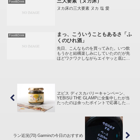
三大要素（ヌカ床）
Food&Drink
た。 :korekore: ...
ヌカ床の三大要素 ヌカ 塩 愛
まっ、こういうこともあるさ「ふ
Food&Drink
くのひれ酒」
先日、こんなものを買ってみた。いつ飲
もうかと結構楽しみにしていたのだが先
ほどワクワクしながらエイヤッと底にあ
る「お燗ボタン」を押し待つこと5分。
と、、、あけてみたらなんだよ～、スゲ
ー上げ底じゃん。あっという間に飲み終
わり辛口スッキリ、気分ド...
ヱビス ディスカバリーキャンペーン、
YEBISU THE GLAMPに全集中したが当
たったのは余ったポイントで応募した
YEBISU MARIAGE SEASONINGだった
ラン近況(70) Garminの今日のおすすめ