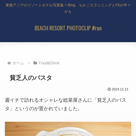
東南アジアのリゾートホテル写真集 + Blog、ちかごろランニングとFXが半々
かも
BEACH RESORT PHOTOCLIP #run
ホーム
Food&Drink
貧乏人のパスタ
2024.12.13
週イチで訪れるオシャレな総菜屋さんに「貧乏人のパス
タ」というのが置かれていました。