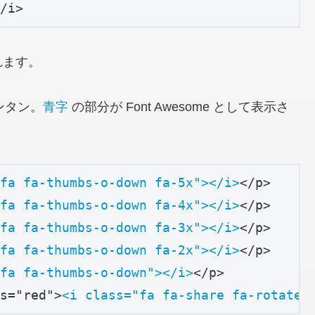
/i>
れます。
カンタン。
青字
の部分が Font Awesome として表示さ
fa fa-thumbs-o-down fa-5x"></i>
</p>

fa fa-thumbs-o-down fa-4x"></i>
</p>

fa fa-thumbs-o-down fa-3x"></i>
</p>

fa fa-thumbs-o-down fa-2x"></i>
</p>

fa fa-thumbs-o-down"></i>
</p>

s="red">
<i class="fa fa-share fa-rotate-