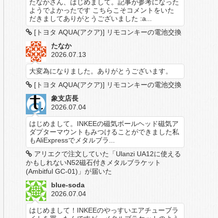
たなかさん、はじめまして。記事が参考になった
ようでよかったです こちらこそコメントをいた
だきましてありがとうございました :a...
[トヨタ AQUA(アクア)] リモコンキーの電池交換
たなか
2026.07.13
大変為になりました。ありがとうございます。
[トヨタ AQUA(アクア)] リモコンキーの電池交換
象支店長
2026.07.04
はじめまして。INKEEの磁気ボールヘッド磁気ア
ダプターマウントもみつけることができました私
もAliExpressでメタルブラ...
アリエクで注文していた「Ulanzi UA12に使える
かもしれないN52磁石付きメタルブラケット
(Ambitful GC-01)」が届いた
blue-soda
2026.07.04
はじめまして！INKEEのやっすいエアチューブラ