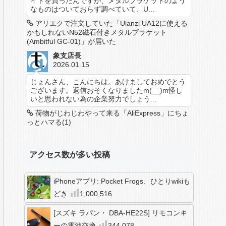
イトを買ったんですが、メタルブラケットのよう
なものはついておらず調べていて、U...
アリエクで注文していた「Ulanzi UA12に使える
かもしれないN52磁石付きメタルブラケット
(Ambitful GC-01)」が届いた
象支店長
2026.01.15
じょんさん、こんにちは。あけましておめでとう
ございます。返信おそくなりましたm(__)m怪し
いと思われない為の企業努力でしょう...
荷物がじわじわやって来る「AliExpress」にちょ
っとハマる(1)
アクセス数が多い投稿
iPhoneアプリ: Pocket Frogs、ひとりwikiも
どき
1,000,516
90"></i>
</span>
<i class="fa fa-spinner fa
[スズキ ラパン・ DBA-HE22S] リモコンキ
ーの電池交換
344,078