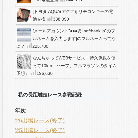
[トヨタ AQUA(アクア)] リモコンキーの電
池交換
338,090
[メールアカウント”●●●@i.softbank.jp”のフ
ルネームを入力します]のフルネームってな
に？
225,780
なんちゃってWEBサービス「持久係数を使
って10km、ハーフ、フルマラソンのタイム
予想」
196,630
私の長距離走レース参戦記録
年次
’26出場レース(終了)
’25出場レース(終了)