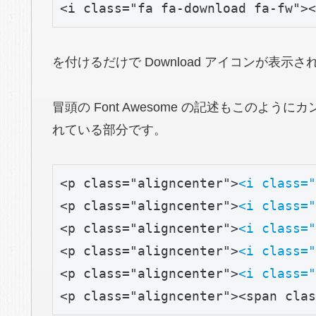
<i class="fa fa-download fa-fw"><
を付けるだけで Download アイコンが表示さ
冒頭の Font Awesome の記述もこのように
れている部分です。
<p class="aligncenter">
<i class="
<p class="aligncenter">
<i class="
<p class="aligncenter">
<i class="
<p class="aligncenter">
<i class="
<p class="aligncenter">
<i class="
<p class="aligncenter"><span clas