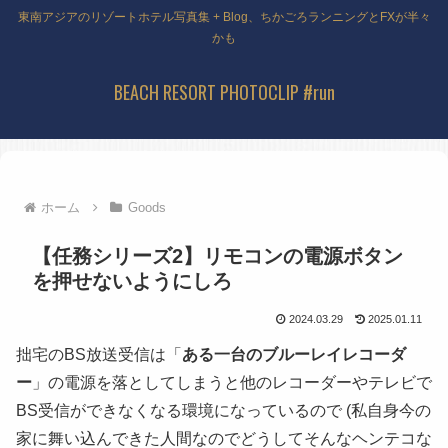
東南アジアのリゾートホテル写真集 + Blog、ちかごろランニングとFXが半々
かも
BEACH RESORT PHOTOCLIP #run
ホーム
Goods
【任務シリーズ2】リモコンの電源ボタン
を押せないようにしろ
2024.03.29
2025.01.11
拙宅のBS放送受信は「
ある一台のブルーレイレコーダ
ー
」の電源を落としてしまうと他のレコーダーやテレビで
BS受信ができなくなる環境になっているので
(私自身今の
家に舞い込んできた人間なのでどうしてそんなヘンテコな