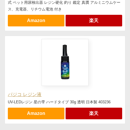
式 ペット用尿検出器 レジン硬化 釣り 鑑定 真贋 アルミニウムケー
ス、充電器、リチウム電池 付き
Amazon
楽天
パジコ レジン液
UV-LEDレジン 星の雫 ハードタイプ 30g 透明 日本製 403236
Amazon
楽天