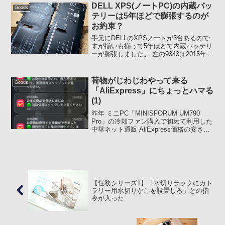
なテイストの残り加...
DELL XPS(ノートPC)の内蔵バッ
Goods
テリーは5年ほどで膨張するのが
お約束？
手元にDELLのXPSノートが3台あるので
すが揃いも揃って5年ほどで内蔵バッテリ
ーが膨張しました。 左の9343は2015年に
購入、一回目のバッテリー交換は購入後2
年ほど(2017年)でバッテリーが膨張して
メーカーにて無償交換。その5年後2...
荷物がじわじわやって来る
Goods
「AliExpress」にちょっとハマる
(1)
昨年 ミニPC「MINISFORUM UM790
Pro」の冷却ファン購入で初めて利用した
中華ネット通販 AliExpress価格の安さと
日本国内で手に入らないものがあるので
興味のあるカテゴリーの商品群を見て回
っているとなかなか楽しいです(...
【任務シリーズ1】「水切りラックにカト
ラリー用水切りかごを設置しろ」との指
令が入った