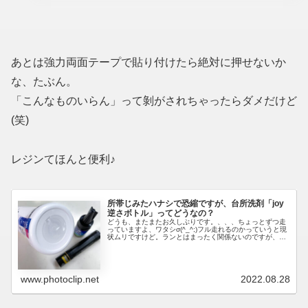
あとは強力両面テープで貼り付けたら絶対に押せないか
な、たぶん。
「こんなものいらん」って剝がされちゃったらダメだけど
(笑)
レジンてほんと便利♪
所帯じみたハナシで恐縮ですが、台所洗剤「joy
逆さボトル」ってどうなの？
どうも、またまたお久しぶりです。、、、ちょっとずつ走
っていますよ、ワタシσ(^_^;)フル走れるのかっていうと現
状ムリですけど。ランとはまったく関係ないのですが、台
所洗剤の「joy 逆さボトル」ってどう思います？私はまっ
たく受け入れられず、...
www.photoclip.net
2022.08.28