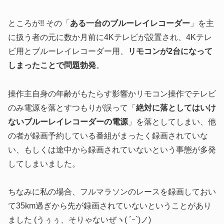
ところが!! その「
ある一台のブルーレイレコーダー
」を主
に扱う者の元に数か月前に4Kテレビが設置され、4Kテレ
ビ用とブルーレイレコーダー用、
リモコンが2台になって
しまったことで問題勃発
。
操作主自身の年齢がもたらす影響かリモコン操作でテレビ
のみ電源を落とすつもりが誤って「
絶対に落としてはいけ
ないブルーレイレコーダーの電源
」を落としてしまい、他
の者が録画予約している番組がまったく録画されていな
い、もしくは途中から録画されていないという事態が多発
してしまいました。
ちなみに私の場合、フルマラソンのレースを録画しておい
て35km過ぎから先が録画されていないということがあり
ました (うぅぅ、そりゃないぜヽ( ´ｰ`)ノ)