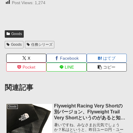
Post Views:
1,274
Goods
Goods
任務シリーズ
X
Facebook
はてブ
Pocket
LINE
コピー
関連記事
Flyweight Racing Very Shortの
Goods
別バージョン、Flyweight Trail
Very Shortというのがあると知っ
て買ってみました
暑いですね、みなさまお元気でしょう
か？私はというと、昨日ユーロ円・ユー