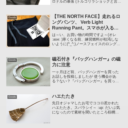
ロドルの暴落 (トルコリラショックと言っ
ていいかも) に意気消沈ぎみなのですが、
今日明日は対応しようにも為替相場が休
場で手も足も出ず、ならば久々にランニ
【THE NORTH FACE】走れるロ
Goods
ング・ギアの投稿で...
ングパンツ、 Verb Light
Running Pant。スマホが入るポ
ケットもあるでよ
は～い、お買い物の時間ですよ～(オレ
:ase: )寒くなる前、練習燃料が枯渇しな
いように(^_^;)ノースフェイスのロングパ
ンツを買ってみました。。。買ったのは
一か月以上前なんですが、何回か走って
からアップしようと思いましてTHE
磁石付き『バッグハンガー』の磁
Goods
NOR...
力に注意
一ヶ月ほど前、バッグハンガーを買った
お話しを投稿しましたが 使う機会があ
る？ない？『バッグハンガー』を買って
みたちょっと注意したほうがいいかなぁ
と思ったことがあるので 「転ばぬ先の
杖」 的に載せておきます。赤い矢印 ↓ が
ハエたたき
Goods
磁石フックにあたる...
先日オジャマしたお宅でココロ惹かれた
ハエたたき。スバラシイ～ :up: だいぶ気
になったので素材を聞いたところ棕櫚
（しゅろ）の葉で作られたとのこと。個
人的にはハエたたきとして使うより布団
たたきで使いたいかなぁ。ハンドメイド