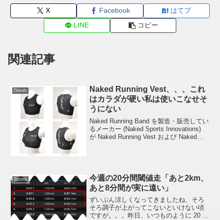
X
Facebook
はてブ
LINE
コピー
関連記事
Naked Running Vest、、、これ
Goods
はカラダが硬い私は使いこなせそ
うにない
Naked Running Band を製造・販売してい
るメーカー (Naked Sports Innovations)
が Naked Running Vest および Naked
Running Spra というランニング・ギアを
発売す...
今週の20分間閾値走「あと2km、
Sports
あと8分間が実に遠い」
ずいぶん涼しくなってきましたね、そろ
そろ調子が上がってこないといけない頃
ですが。。。昨日、いつものように 20 分