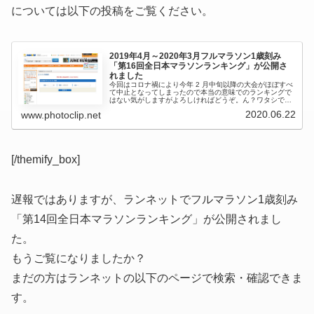
については以下の投稿をご覧ください。
2019年4月～2020年3月フルマラソン1歳刻み
「第16回全日本マラソンランキング」が公開さ
れました
今回はコロナ禍により今年 2 月中旬以降の大会がほぼすべ
て中止となってしまったので本当の意味でのランキングで
はない気がしますがよろしければどうぞ。ん？ワタシです
か、えーと、昨年は 15●位あたりでしたが、今回は 13●位
2020.06.22
www.photoclip.net
あたりでした。対象と...
[/themify_box]
遅報ではありますが、ランネットでフルマラソン1歳刻み
「第14回全日本マラソンランキング」が公開されまし
た。
もうご覧になりましたか？
まだの方はランネットの以下のページで検索・確認できま
す。