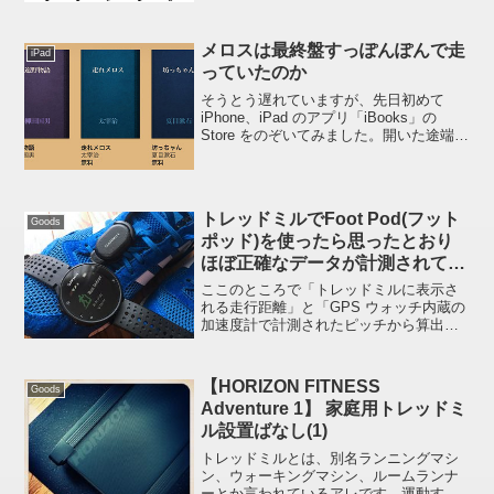
間閾値走にチャレンジしました。久々に
キロ 4 で 3km、ほぼ目一杯走です
(笑)3km までは 6 月に一回、7 月に一回
メロスは最終盤すっぽんぽんで走
iPad
走れ...
っていたのか
そうとう遅れていますが、先日初めて
iPhone、iPad のアプリ「iBooks」の
Store をのぞいてみました。開いた途端
「iBookstore は初めてですか？」なんて
聞かれちゃったりして。。。はい、初め
てです :ase: 特にな...
トレッドミルでFoot Pod(フット
Goods
ポッド)を使ったら思ったとおり
ほぼ正確なデータが計測されて気
持ちいい
ここのところで「トレッドミルに表示さ
れる走行距離」と「GPS ウォッチ内蔵の
加速度計で計測されたピッチから算出さ
れた走行距離」に結構な差があるところ
が気になってきたので、その昔購入した
Foot Pod を装着して My トレミで走って
【HORIZON FITNESS
Goods
みま...
Adventure 1】 家庭用トレッドミ
ル設置ばなし(1)
トレッドミルとは、別名ランニングマシ
ン、ウォーキングマシン、ルームランナ
ーとか言われているアレです。運動する