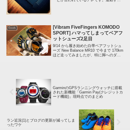
人にとっては「買えるけど買わない機
器」の代表格みたいなコレです。どうし
て買わないかというと音がスゴイのとシ
ングルベッドがひとつ置ける...
[Vibram FiveFingers KOMODO
Goods
SPORT] ハマってしまってベアフ
ットシューズ2足目
9/14 から履き始めた白帯ベアフットシュ
ーズ New Balance MR10 で今まで 170km
ほど走ってみましたが、特に脚へのダメ
ージもなく底の薄さと靴の軽さが個人的
に好印象だったので間髪おかず Vibram
FiveFinger...
GarminのGPSランニングウォッチに搭載
された新機能「Garmin Pay(クレジットカ
ード機能)」現時点でのまとめ
ラン近況(1)とブログの更新が減ってしま
ったワケ