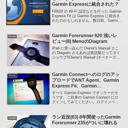
Garmin Expressに統合された？
FR620 の Wi-Fi 設定などを行った Garmin
Express Fit は Garmin Express に統合さ
れたのかもしれません。数日前、Garmin
デバイスを管理する Garmin Express と
いうソフトがあるの...
Garmin Forerunner 620 浅いレ
Goods
ビュー(8) MenuのDiagram
iPad に突っ込んだ Owner's Manual とこ
の Diagram さえあれば英語版だってダイ
ジョウブ!!Owner's Manual (オーナーズ・
マニュアル - 英語の使用説明書) はこちら
です。» Owner's Manua...
Garmin Connectへのログのアッ
Goods
プロードでANT Agent、Garmin
Express Fit、Garmin
Communicatorプラグインはもう
すべて Garmin Express でオッケーだそ
いらない
うです。ご自身の Garmin Connect にロ
グインしてみてください。ログインペー
ジも変更されていますし、新機能の紹介
もポップアップします。(ダッシュボード
関連はまだリニューアルされ...
ラン近況(63) 8年間使ったGarmin
Goods
Forerunner 235がついに壊れる