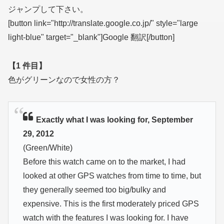
ジャンプして下さい。
[button link="http://translate.google.co.jp/" style="large
light-blue" target="_blank"]Google 翻訳[/button]
【1 件目】
色がグリーンなので女性の方？
Exactly what I was looking for, September
29, 2012
(Green/White)
Before this watch came on to the market, I had
looked at other GPS watches from time to time, but
they generally seemed too big/bulky and
expensive. This is the first moderately priced GPS
watch with the features I was looking for. I have