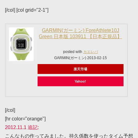
[/col] [col grid="2-1"]
GARMIN(ガーミン) ForeAthlete10J
Green 日本版 103911 【日本正規品】
posted with
カエレバ
GARMIN(ガーミン) 2013-02-15
楽天市場
Yahoo!
[/col]
[hr color="orange"]
2012.11.1 追記:
こんなもの作ってみました。持久係数を使ったタイム予想