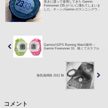
長きに渡って使用してきた Garmin
Forerunner 235 がついに壊れてしまいま
した、チ～ン♪Garmin のランニングウォ
ッチを壊れるまで使い続けたのはこれが
初めて、感無量です(苦笑)ご覧のように風
防の内側が水分らしきものに浸...
GarminのGPS Running Watch新作 –
Garmin Forerunner 10、軽くてカラフル
換気扇掃除 2012 秋
コメント