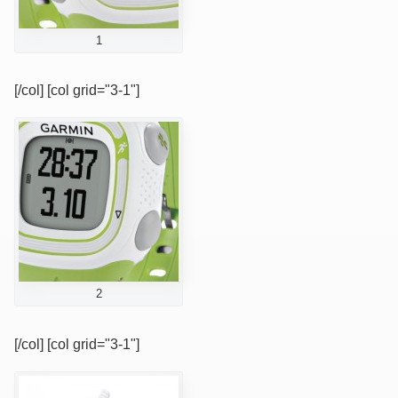
1
[/col] [col grid="3-1"]
2
[/col] [col grid="3-1"]