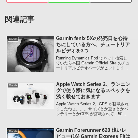
関連記事
Garmin fenix 5Xの発売日を心待
Goods
ちにしている方へ、チュートリア
ルビデオを3つ
Running Dynamics Pod でネット検索し
ていたら本国 Garmin Official Site のチュ
ートリアルビデオページがヒットしまし
た。投稿の最後にページへのリンクを貼
っておきますが、とりあえず先日 17 日予
約開始と...
Apple Watch Series 2、ランニン
Goods
グで使う際に気になるスペックを
浅く載せておきます
Apple Watch Series 2、GPS が搭載され
ましたねぇ。。。サイズとか重さとかバ
ッテリーとかGPS が搭載されて、50 メ
ートルの耐水性能も得たことでランニン
グで使えるデバイスになったのでランナ
ー的に気になるスペックを浅く調...
Garmin Forerunner 620 浅いレ
Goods
ビュー(16) Garmin Express Fitは