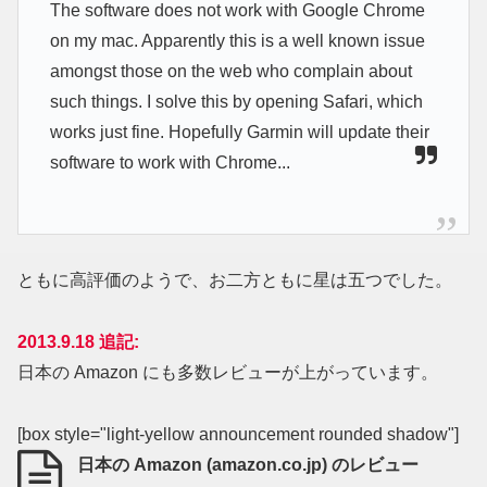
The software does not work with Google Chrome
on my mac. Apparently this is a well known issue
amongst those on the web who complain about
such things. I solve this by opening Safari, which
works just fine. Hopefully Garmin will update their
software to work with Chrome...
ともに高評価のようで、お二方ともに星は五つでした。
2013.9.18 追記:
日本の Amazon にも多数レビューが上がっています。
[box style="light-yellow announcement rounded shadow"]
日本の Amazon (amazon.co.jp) のレビュー