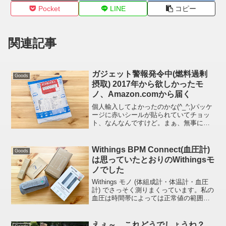
Pocket
LINE
コピー
関連記事
ガジェット警報発令中(燃料過剰
Goods
摂取) 2017年から欲しかったモ
ノ、Amazon.comから届く
個人輸入してよかったのかな(^_^;)パッケ
ージに赤いシールが貼られていてチョッ
ト、なんなんですけど。まぁ、無事に届
いてよかった。時節柄、あったほうがい
いかなと思ってフラフラとポチってしま
いました(URL でバレバレだけど)詳細は
Withings BPM Connect(血圧計)
Goods
近いうちに...
は思っていたとおりのWithingsモ
ノでした
Withings モノ (体組成計・体温計・血圧
計) でさっそく測りまくっています。私の
血圧は時間帯によっては正常値の範囲内
に収まっている時もあるようですが下が
高い傾向にあるようです。健診の時の数
値とほとんど一緒ですね。起床後トイレ
えぇ～、これどうでしょうね？