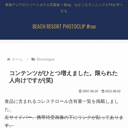
東南アジアのリゾートホテル写真集 + Blog、ちかごろランニングとFXが半々
かも
BEACH RESORT PHOTOCLIP #run
ホーム
Monologue
コンテンツがひとつ増えました。限られた
人向けですが(笑)
2007.06.20
2012.08.02
食品に含まれるコレステロール含有量一覧を掲載しまし
た。
左サイドバー、携帯待受画像の下にリンクが貼ってありま
す。