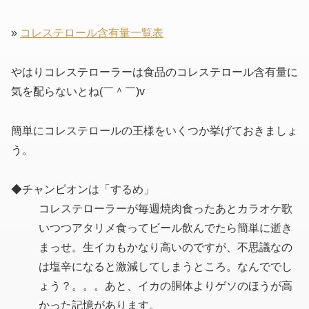
»
コレステロール含有量一覧表
やはりコレステローラーは食品のコレステロール含有量に
気を配らないとね(￣＾￣)v
簡単にコレステロールの王様をいくつか挙げておきましょ
う。
◆チャンピオンは「するめ」
コレステローラーが毎週焼肉食ったあとカラオケ歌
いつつアタリメ食ってビール飲んでたら簡単に逝き
まっせ。生イカもかなり高いのですが、不思議なの
は塩辛になると激減してしまうところ。なんででし
ょう？。。。あと、イカの胴体よりゲソのほうが高
かった記憶があります。