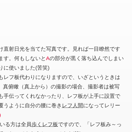
け直射日光を当てた写真です。見れば一目瞭然です
ます。何もしないと
A
の部分が黒く落ち込んでしまい
に使いました(苦笑)
もレフ板代わりになりますので、いざというときは
です。真俯瞰（真上から）の撮影の場合、撮影者は被写
も手伝ってくれなかったり、レフ板が上手に設置で
覆うように自分の腰に巻き
レフ人間
になってレリー
)
ている方は全員
歩くレフ板
ですので、「レフ板み～っ