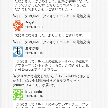
たなかさん、はじめまして。記事が参考になった
ようでよかったです こちらこそコメントをいた
だきましてありがとうございました :a...
[トヨタ AQUA(アクア)] リモコンキーの電池交換
たなか
2026.07.13
大変為になりました。ありがとうございます。
[トヨタ AQUA(アクア)] リモコンキーの電池交換
象支店長
2026.07.04
はじめまして。INKEEの磁気ボールヘッド磁気ア
ダプターマウントもみつけることができました私
もAliExpressでメタルブラ...
アリエクで注文していた「Ulanzi UA12に使える
かもしれないN52磁石付きメタルブラケット
(Ambitful GC-01)」が届いた
blue-soda
2026.07.04
はじめまして！INKEEのやっすいエアチューブラ