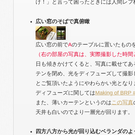
け！」と言って困ったときには人間レフ板
広い窓のそばで真俯瞰
広い窓の前で
A
のテーブルに置いたもの
（右の部屋の写真は、実際撮影した時間
日も傾きかけてくると、写真に載せてあ
テンを閉め、光をディフューズして撮影
とご覧頂いたようにやわらかい光となり
ディフューズに関しては
Making of BRP 
また、薄いカーテンというのは
この写真
天井も白いのでより一層光が回ります。
四方八方から光が回り込むベランダのよ