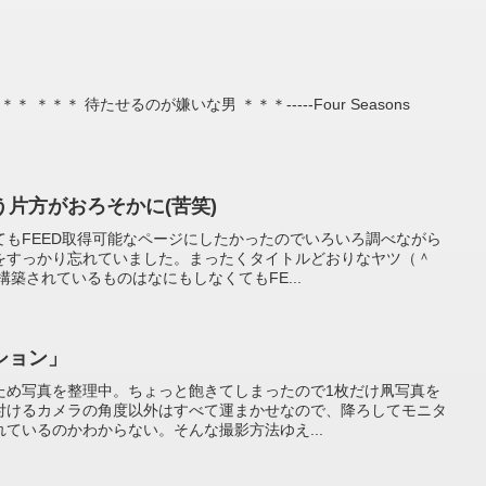
 ＊＊＊ 待たせるのが嫌いな男 ＊＊＊-----Four Seasons
片方がおろそかに(苦笑)
てもFEED取得可能なページにしたかったのでいろいろ調べながら
をすっかり忘れていました。まったくタイトルどおりなヤツ（＾
構築されているものはなにもしなくてもFE...
ション」
ため写真を整理中。ちょっと飽きてしまったので1枚だけ凧写真を
付けるカメラの角度以外はすべて運まかせなので、降ろしてモニタ
ているのかわからない。そんな撮影方法ゆえ...