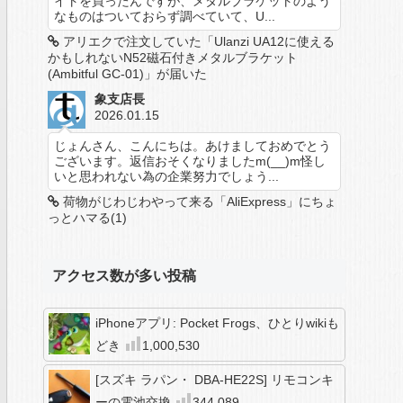
イトを買ったんですが、メタルブラケットのよう
なものはついておらず調べていて、U...
アリエクで注文していた「Ulanzi UA12に使える
かもしれないN52磁石付きメタルブラケット
(Ambitful GC-01)」が届いた
象支店長
2026.01.15
じょんさん、こんにちは。あけましておめでとう
ございます。返信おそくなりましたm(__)m怪し
いと思われない為の企業努力でしょう...
荷物がじわじわやって来る「AliExpress」にちょ
っとハマる(1)
アクセス数が多い投稿
iPhoneアプリ: Pocket Frogs、ひとりwikiも
どき
1,000,530
[スズキ ラパン・ DBA-HE22S] リモコンキ
ーの電池交換
344,089