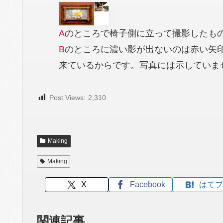
A
のところで椅子側に立って撮影したも
B
のところに濃い影が出ないのは赤い矢
来ているからです。写真には示していま
Post Views:
2,310
Making
Making
X
Facebook
はてブ
関連記事