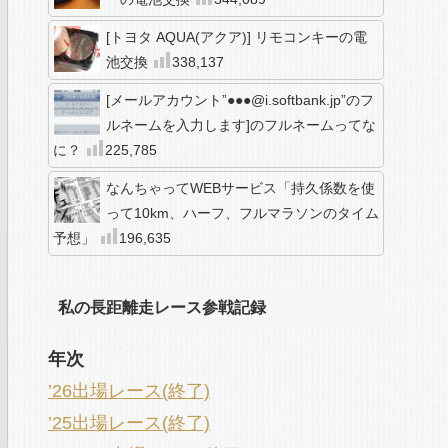
[トヨタ AQUA(アクア)] リモコンキーの電
池交換
338,137
[メールアカウント”●●●@i.softbank.jp”のフ
ルネームを入力します]のフルネームってな
に？
225,785
なんちゃってWEBサービス「持久係数を使
って10km、ハーフ、フルマラソンのタイム
予想」
196,635
私の長距離走レース参戦記録
年次
’26出場レース(終了)
’25出場レース(終了)