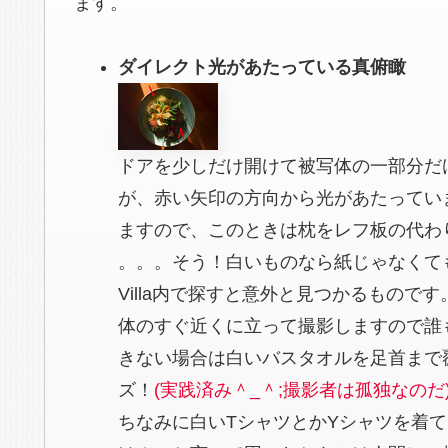
ます。
ダイレクト光があたっている真俯瞰
ドアを少しだけ開けて被写体の一部分だ
が、赤い矢印の方向から光があたってい
ますので、このときは枕をレフ板の代わり
。。。そう！白いものなら紙じゃなくて
Villa内で探すと意外と見つかるもの
体のすぐ近くに立って撮影しますので誰
きない場合は白いバスタオルを足首まで
ズ！
(実践済み＾_＾;撮影者は孤独なのだ
ちなみに白いTシャツとかYシャツを着