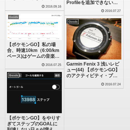
Profileを追加できないの
ケモン捕獲以外の操作が
2016.09.16
でOtherを使ってポケモン
可能
2016.07.27
GＯの「ふかリミッター」
Goods
を設定した
Goods
【ポケモンGO】私の場
合、時速10km（6:00/km
ペース)はゲームの音楽に
合わせてケイデンス176～
Garmin Fenix 3 浅いレビ
2016.07.25
180ぐらい
ュー(44) 【ポケモンGO】
のアクティビティ・プロ
Goods
ファイルを追加した
2016.07.24
【ポケモンGO】をやりす
ぎてステップのGOALに
到達しない日々が増えて