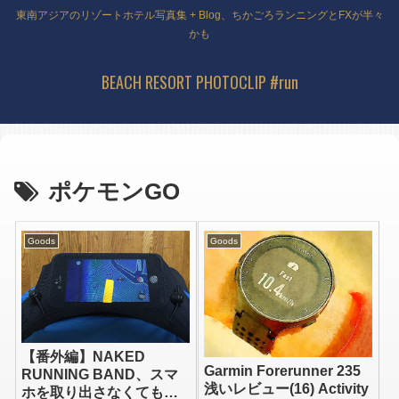
東南アジアのリゾートホテル写真集 + Blog、ちかごろランニングとFXが半々
かも
BEACH RESORT PHOTOCLIP #run
ポケモンGO
Goods
Goods
【番外編】NAKED
Garmin Forerunner 235
RUNNING BAND、スマ
浅いレビュー(16) Activity
ホを取り出さなくてもポ