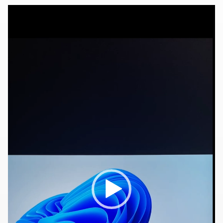
動
画
プ
レ
ー
ヤ
ー