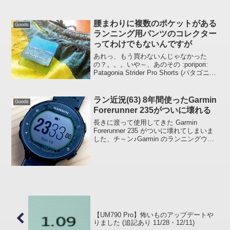
が、こんな感じです。 BIOS 1.05 SSD:
Solidigm P44 Pro メモリ: Crucial
CT2K16G...
腰まわりに複数のポケットがある
Goods
ランニング用パンツのコレクター
ってわけでもないんですが
あれっ、もう買わないんじゃなかった
の？。。。いや～、あのその :poripori:
Patagonia Strider Pro Shorts (パタゴニア
ストライダープロショーツ) いってみまし
た。Patagonia Strider Pr...
ラン近況(63) 8年間使ったGarmin
Goods
Forerunner 235がついに壊れる
長きに渡って使用してきた Garmin
Forerunner 235 がついに壊れてしまいま
した、チ～ン♪Garmin のランニングウォ
ッチを壊れるまで使い続けたのはこれが
初めて、感無量です(苦笑)ご覧のように風
防の内側が水分らしきものに浸...
【UM790 Pro】怖いものアップデートや
りました (追記あり 11/28・12/11)