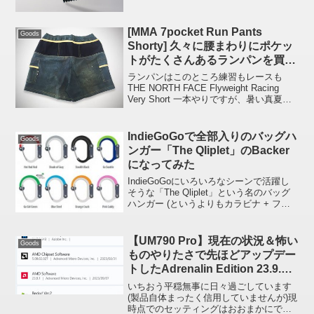
るヒートシンクって冷却効果があるんで
しょうか。表面に強力粘着テープ (サーマ
ルパッドも兼ねている？) が貼られていて
[MMA 7pocket Run Pants
ヒー...
Goods
Shorty] 久々に腰まわりにポケッ
トがたくさんあるランパンを買っ
た
ランパンはこのところ練習もレースも
THE NORTH FACE Flyweight Racing
Very Short 一本やりですが、暑い真夏に
向けてモチベーションが低下しないよう
下半身に燃料を投下しました(笑)腰まわり
にポケットがたく...
IndieGoGoで全部入りのバッグハ
Goods
ンガー「The Qliplet」のBacker
になってみた
IndieGoGoにいろいろなシーンで活躍し
そうな「The Qliplet」という名のバッグ
ハンガー (というよりもカラビナ + フッ
クの合体ギアかな) が出資を募っていたの
で Backer になってみました。この手の
モノ、実は好きでして過...
【UM790 Pro】現在の状況＆怖い
Goods
ものやりたさで先ほどアップデー
トしたAdrenalin Edition 23.9.1
は果たして
いちおう平穏無事に日々過ごしています
(製品自体まったく信用していませんが)現
時点でのセッティングはおおまかにです