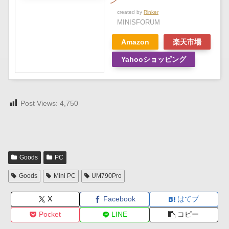
ン
created by
Rinker
MINISFORUM
Amazon
楽天市場
Yahooショッピング
Post Views:
4,750
Goods
PC
Goods
Mini PC
UM790Pro
X
Facebook
はてブ
Pocket
LINE
コピー