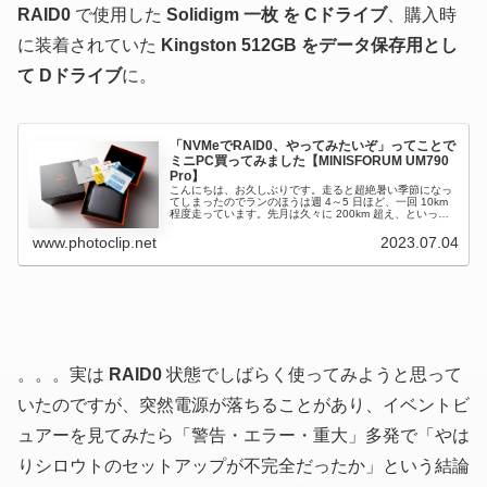
RAID0
で使用した
Solidigm 一枚 を Cドライブ
、購入時
に装着されていた
Kingston 512GB をデータ保存用とし
て Dドライブ
に。
「NVMeでRAID0、やってみたいぞ」ってことで
ミニPC買ってみました【MINISFORUM UM790
Pro】
こんにちは、お久しぶりです。走ると超絶暑い季節になっ
てしまったのでランのほうは週 4～5 日ほど、一回 10km
程度走っています。先月は久々に 200km 超え、といって
も 202km ですがｗさて、今日はランニングではなくて一
昨日手元に...
www.photoclip.net
2023.07.04
。。。実は
RAID0
状態でしばらく使ってみようと思って
いたのですが、突然電源が落ちることがあり、イベントビ
ュアーを見てみたら「警告・エラー・重大」多発で「やは
りシロウトのセットアップが不完全だったか」という結論