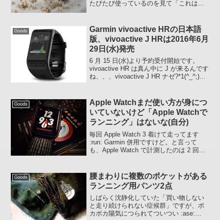
たびたび使っているのを見て「これはい
いなぁ～」と思っていました。ですが、
当時の拙宅のあらびきコショウ消費量は
たいしたことがなかったので普通の小瓶
Garmin vivoactive HRの日本語
Goods
あらびきコショウやミ...
版、vivoactive J HRは2016年6月
29日(水)発売
6 月 15 日(水)より予約受付開始です。
vivoactive HR は真ん中に J が来るんです
ね、、、vivoactive J HR ナゼ?*1(^_^;)同
日に vivomove も発売だそうです。
vivoactive J HR は...
Apple Watchまだ使い方が身につ
Goods
いていないけど「Apple Watchで
ランニング」はないな(自分)
毎回 Apple Watch 3 着けて走ってます
:run: Garmin 併用ですけど。と言って
も、Apple Watch で計測したのは 2 回だ
けで、もう計測は Garmin だけでイイで
す。スクリーン表示が消えてしまうのが
ストレス...
腰まわりに複数のポケットがある
Goods
ランニング用パンツ2点
しばらく沈静化していた「買い物しない
と走り続けられない症候群」ですが、ポ
カポカ陽気につられてついつい :ase: