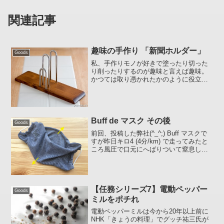
関連記事
趣味の手作り 「新聞ホルダー」
Goods
私、手作りモノが好きで塗ったり切った
り削ったりするのが趣味と言えば趣味。
かつては取り憑かれたかのように役立つ
モノ役立たないモノ :ase: を生産してい
ました。これもそのうちのひとつ。「新
聞ホルダー」昔、知り合いの家に遊びに
行ったときにコレ...
Buff de マスク その後
Goods
前回、投稿した弊社(^_^;) Buff マスクで
すが昨日キロ4 (4分/km) で走ってみたと
ころ風圧で口元にへばりついて窒息しそ
うになりました(苦笑)。。。む～ん、風圧
までは考えていませんでしたよ :down:
orzというわけで、jo...
【任務シリーズ7】電動ペッパー
Goods
ミルをポチれ
電動ペッパーミルは今から20年以上前に
NHK「きょうの料理」でグッチ祐三氏が