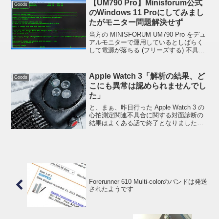
【UM790 Pro】Minisforum公式
Goods
のWindows 11 Proにしてみまし
たがモニター問題解決せず
当方の MINISFORUM UM790 Pro をデュ
アルモニターで運用しているとしばらく
して電源が落ちる (フリーズする) 不具合
の続きです。現在は Microsoft 配布の
Windows 11 をインストールしてそこに
Minis...
Apple Watch 3「解析の結果、ど
Goods
こにも異常は認められませんでし
た」
と、まぁ、昨日行った Apple Watch 3 の
心拍測定関連不具合に関する対面診断の
結果はよくある話で終了となりました。
対面診断で行われたこと一昨日アップル
のサポートに電話した時に不成功で終わ
った解析と一緒でした。昨日も iPhone ...
Forerunner 610 Multi-colorのバンドは発送
されたようです