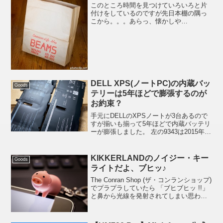
このところ時間を見つけていろいろと片
付けをしているのですが先日本棚の隅っ
こから。。。あらっ、懐かしや
「BEAMS」 の紙袋。調べてみると「ビ
ームスは1976年創業」とあるのでおそら
く30年近く前のものでしょうか。見れば
店舗はまだ2店舗（現...
DELL XPS(ノートPC)の内蔵バッ
Goods
テリーは5年ほどで膨張するのが
お約束？
手元にDELLのXPSノートが3台あるので
すが揃いも揃って5年ほどで内蔵バッテリ
ーが膨張しました。 左の9343は2015年に
購入、一回目のバッテリー交換は購入後2
年ほど(2017年)でバッテリーが膨張して
メーカーにて無償交換。その5年後2...
KIKKERLANDのノイジー・キー
Goods
ライトだよ、ブヒッ♪
The Conran Shop (ザ・コンランショップ)
でプラプラしていたら 「ブヒブヒッ !!」
と鼻から光線を発射されてしまい思わず
買ってしまいました。(ホワイトデー用に
買ったので、レンタルしてもらって撮影
:ase: )(こういう小さ...