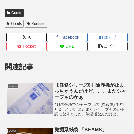
Goods
Goods
Running
X
Facebook
はてブ
Pocket
LINE
コピー
関連記事
【任務シリーズ8】除湿機が止ま
Goods
っちゃうんだけど、、、またシャ
ープものかぁ
4月の任務でシャープもの (冷蔵庫) をや
りましたが、またまたシャープものが不
調になりました。除湿機なんだけど、ス
イッチ入れてもちょっと動いてすぐに止
まっちゃうんだけど。任務請負人またシ
ャープものか？ヽ( ´ｰ`)ノ 動かないのはま
発掘系紙袋 「BEAMS」
Goods
ずいよね...