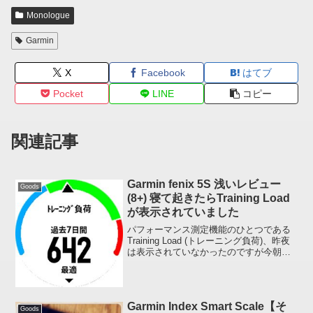
Monologue
Garmin
X
Facebook
はてブ
Pocket
LINE
コピー
関連記事
Garmin fenix 5S 浅いレビュー
Goods
(8+) 寝て起きたらTraining Load
が表示されていました
パフォーマンス測定機能のひとつである
Training Load (トレーニング負荷)、昨夜
は表示されていなかったのですが今朝確
認してみたらやはり表示されていまし
た。自分としては結構高負荷な一週間だ
ったと思うのですが「最適」のよ
う。。。まず...
Garmin Index Smart Scale【そ
Goods