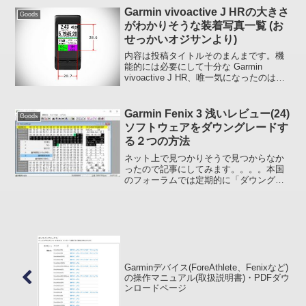
Garmin vivoactive J HRの大きさ
Goods
がわかりそうな装着写真一覧 (お
せっかいオジサンより)
内容は投稿タイトルそのまんまです。機
能的には必要にして十分な Garmin
vivoactive J HR、唯一気になったのは大
きさでした(私)大きく感じられるのはおそ
らくほぼ平面の四角いスクリーンとその
ままの幅で連結されているバンド (ベ...
Garmin Fenix 3 浅いレビュー(24)
Goods
ソフトウェアをダウングレードす
る２つの方法
ネット上で見つかりそうで見つからなか
ったので記事にしてみます。。。。本国
のフォーラムでは定期的に「ダウングレ
ードの方法を教えて」みたいなトピック
が立っているので、見るたびに「そんな
にダウングレードする必要にせまられて
いるのかなぁ」なんて思っ...
Garminデバイス(ForeAthlete、Fenixなど)
の操作マニュアル(取扱説明書)・PDFダウ
ンロードページ