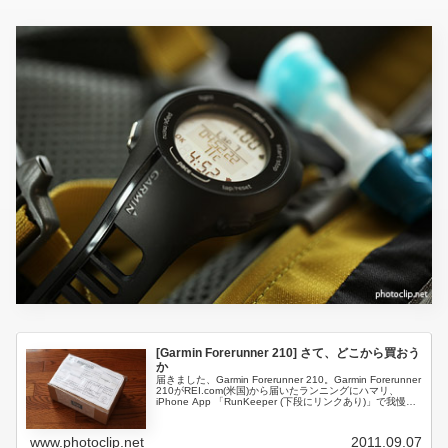
[Garmin Forerunner 210] さて、どこから買おう
か
届きました、Garmin Forerunner 210。Garmin Forerunner
210がREI.com(米国)から届いたランニングにハマリ、
iPhone App 「RunKeeper (下段にリンクあり)」で我慢で
きなくなった男...
www.photoclip.net
2011.09.07