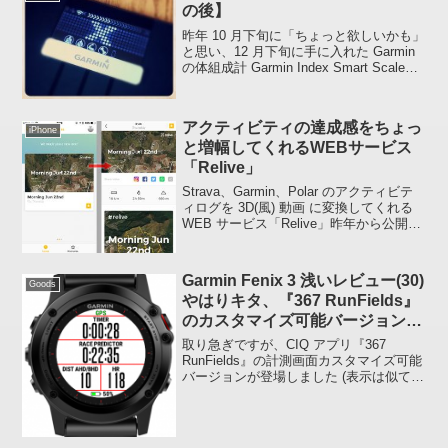
の後】
昨年 10 月下旬に「ちょっと欲しいかも」
と思い、12 月下旬に手に入れた Garmin
の体組成計 Garmin Index Smart Scale。
【その後】どう運用されているのかと申
しますとたまに なんか表示されちゃって
イラッとくるこ...
アクティビティの達成感をちょっ
iPhone
と増幅してくれるWEBサービス
「Relive」
Strava、Garmin、Polar のアクティビテ
ィログを 3D(風) 動画 に変換してくれる
WEB サービス「Relive」昨年から公開さ
れているようですが、遅ればせながらい
ろいろやってみました。百聞は一見にし
かず、まずは先月ユル練...
Garmin Fenix 3 浅いレビュー(30)
Goods
やはりキタ、『367 RunFields』
のカスタマイズ可能バージョン
『My Custom RunFields』
取り急ぎですが、CIQ アプリ『367
RunFields』の計測画面カスタマイズ可能
バージョンが登場しました (表示は似てい
ますが、Apps の中にインストールされる
のでまったく別物)。。。ちょっと 367
RunFields 買うの早ま...