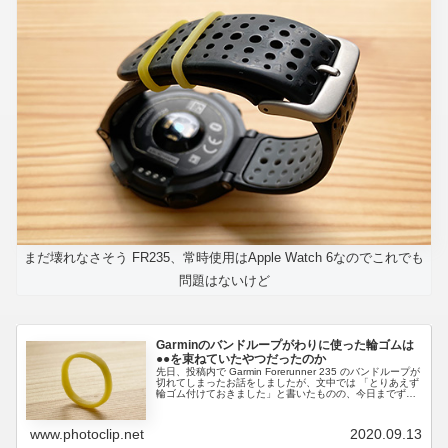
まだ壊れなさそう FR235、常時使用はApple Watch 6なのでこれでも
問題はないけど
Garminのバンドループがわりに使った輪ゴムは
●●を束ねていたやつだったのか
先日、投稿内で Garmin Forerunner 235 のバンドループが
切れてしまったお話をしましたが、文中では 「とりあえず
輪ゴム付けておきました」と書いたものの、今日までずっ
と Garmin 着けるたびに「いったい何の輪ゴム？」とい...
www.photoclip.net
2020.09.13