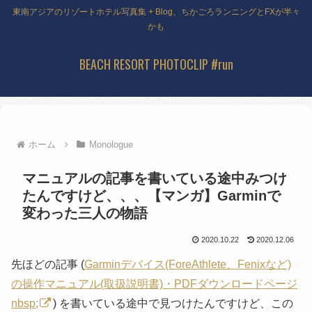
東南アジアのリゾートホテル写真集 + Blog、ちかごろランニングとFXが半々
かも
BEACH RESORT PHOTOCLIP #run
ホーム
Monologue
マニュアルの記事を書いている途中みつけ
たんですけど、、、【マンガ】Garminで
変わった三人の物語
2020.10.22
2020.12.06
先ほどの記事 (
Garminデバイス(ForeAthlete、Fenixなど)
の操作マニュアル(取扱説明書)・PDFダウンロードページ
nbsp;
) を書いている途中で見つけたんですけど、この