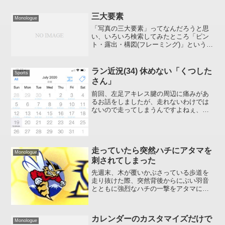
三大要素
Monologue
「写真の三大要素」ってなんだろうと思
い、いろいろ検索してみたところ「ピン
ト・露出・構図(フレーミング)」というの
が本筋のようでした。ん？実は。。。今
まで知りませんでした(＾＾;)あははは三
大要素を知っていても写真は撮れないっ
ラン近況(34) 休めない「くつした
Sports
すからね(逃げ口...
さん」
前回、左足アキレス腱の周辺に痛みがあ
るお話をしましたが、走れないわけでは
ないので走ってしまうんですよねぇ、ほ
ぼ毎日(苦笑)レースに出て自己ベストを狙
うわけでもなく、健康維持のためだけに
走っている感じなので逆に走りすぎはよ
くないと思うのですが...
走っていたら突然ハチにアタマを
Monologue
刺されてしまった
先週末、木が覆いかぶさっている歩道を
走り抜けた際、突然背後からにぶい羽音
とともに強烈なハチの一撃をアタマにく
らってしまいました(T_T)うぅぅ自宅まで
残り 13km ほどのところで刺され、刺さ
れた場所が場所だけにしばらく歩いて様
カレンダーのカスタマイズだけで
子をみていま...
Monologue