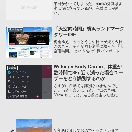
半日かかってしまった。htmlの知識は多
少は役に立っているが、完成には程遠
い。
『天空雨時間』横浜ランドマーク
Monologue
タワー69F
梅雨ゆえ、うっとうしい日々が続く今日
このごろ、そんな雨を逆手に取った 『天
空雨時間』 という名の年間パスポートが
横浜ランドマークタワー69F展望フロア・
スカイガーデンで販売されています。横
浜ランドマークタワー・スカイガーデ
Withings Body Cardio、体重が
Goods
ン・オフィシャルサ...
数時間で3kg近く減った場合ユー
ザーをどう識別するのか
さすがに自動では識別されませんでし
た。当然と言えば当然。昨日の早朝、
30km ちょっと、走る前と走った後に体
重を量ったところ (約 5 時間経過) 約
2.8kg 体重が減っていて上図のように
「不明の測定値」と判断されました。早
いハナシ、別...
新年あけましておめでとうございます