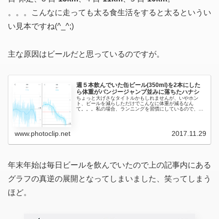
。。。こんなに走っても太る食生活をすると太るというい
い見本ですね(^_^;)
主な原因はビールだと思っているのですが。
週５本飲んでいた缶ビール(350ml)を2本にした
ら体重がバンジージャンプ並みに落ちたハナシ
ちょっと大げさなタイトルかもしれませんが、いやホン
ト、ビールを減らしただけでこんなに体重が減るなん
て。。。私の場合、ランニングを習慣にしているので、す
でに標準体重よりも軽量なのですが、ビールの量を減らし
たらそこ (59.5～60kg) から...
www.photoclip.net
2017.11.29
年末年始は毎日ビールを飲んでいたので上の記事内にある
グラフの真逆の展開となってしまいました、笑ってしまう
ほど。