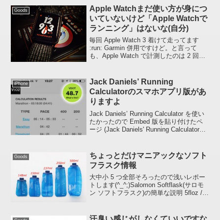
Apple Watchまだ使い方が身につ
Goods
いていないけど「Apple Watchで
ランニング」はないな(自分)
毎回 Apple Watch 3 着けて走ってます
:run: Garmin 併用ですけど。と言って
も、Apple Watch で計測したのは 2 回だ
けで、もう計測は Garmin だけでイイで
す。スクリーン表示が消えてしまうのが
ストレス...
Jack Daniels’ Running
iPhone
Calculatorのスマホアプリ版があ
りますよ
Jack Daniels’ Running Calculator を使い
たかったので Embed 版を貼り付けたペ
ージ (Jack Daniels' Running Calculatorの
埋め込みコードが提供されていたので貼
ってみました) ...
ちょっとだけマニアックなソフト
Goods
フラスク情報
大中小 5 つ全部そろったので浅いレポー
トします(^_^;)Salomon Softflask(サロモ
ン ソフトフラスク)の簡単な説明 5floz /
148ml最近、実店舗ではあまり見かけなく
なりました。漏れやすいバイトバルブ (吸
い口 ...
汗臭い感じがしなくていいですな