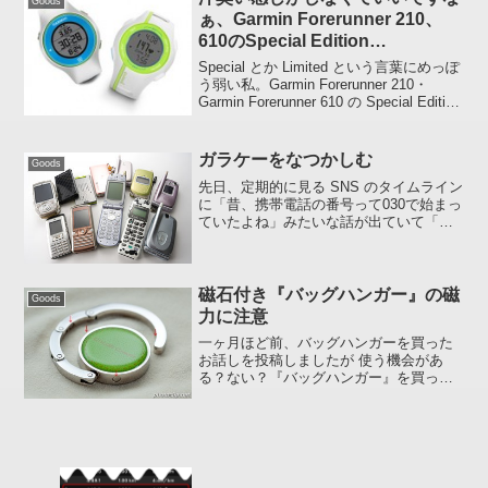
Goods
ぁ、Garmin Forerunner 210、
610のSpecial Edition
(Multicolor)
Special とか Limited という言葉にめっぽ
う弱い私。Garmin Forerunner 210・
Garmin Forerunner 610 の Special Edition
(Multicolor)、なかなかようござんす。 ...
ガラケーをなつかしむ
Goods
先日、定期的に見る SNS のタイムライン
に「昔、携帯電話の番号って030で始まっ
ていたよね」みたいな話が出ていて「そ
うそう030だったわ」なんて思いつつ、
「そういえばむかし使っていた携帯を捨
てずに保管していたよなぁ」なんてこと
も思い出しま...
磁石付き『バッグハンガー』の磁
Goods
力に注意
一ヶ月ほど前、バッグハンガーを買った
お話しを投稿しましたが 使う機会があ
る？ない？『バッグハンガー』を買って
みたちょっと注意したほうがいいかなぁ
と思ったことがあるので 「転ばぬ先の
杖」 的に載せておきます。赤い矢印 ↓ が
磁石フックにあたる...