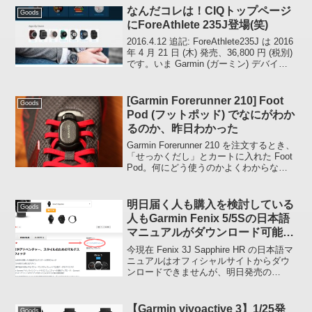
FR220 を購入したの...
なんだコレは！CIQトップページ
Goods
にForeAthlete 235J登場(笑)
2016.4.12 追記: ForeAthlete235J は 2016
年 4 月 21 日 (木) 発売、36,800 円 (税別)
です。いま Garmin (ガーミン) デバイス
のアプリ配布サイト connect IQ を訪ねて
みま...
[Garmin Forerunner 210] Foot
Goods
Pod (フットポッド) でなにがわか
るのか、昨日わかった
Garmin Forerunner 210 を注文するとき、
「せっかくだし」とカートに入れた Foot
Pod。何にどう使うのかよくわからない
まま購入したので、昨日装着して走って
みました。装着自体は実にカンタン。
Foot Pot 自体がふた...
明日届く人も購入を検討している
Goods
人もGarmin Fenix 5/5Sの日本語
マニュアルがダウンロード可能で
す
今現在 Fenix 3J Sapphire HR の日本語マ
ニュアルはオフィシャルサイトからダウ
ンロードできませんが、明日発売の
Fenix 5/5S はダウンロード可能になりま
した。デバイスでどんなことができるの
か知りたい場合はマニュアル...
【Garmin vivoactive 3】1/25発
Goods