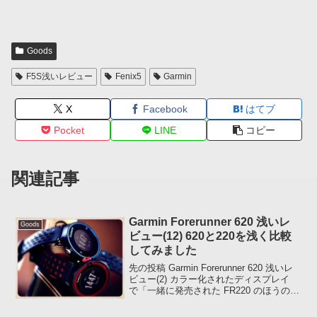
Goods
F5S浅いレビュー
Fenix5
Garmin
X
Facebook
はてブ
Pocket
LINE
コピー
関連記事
Garmin Forerunner 620 浅いレ
Goods
ビュー(12) 620と220を浅く比較
してみました
先の投稿 Garmin Forerunner 620 浅いレ
ビュー(2) カラー化されたディスプレイ
で「一緒に発売された FR220 のほうのデ
ィスプレイも見てみたいですね。」と書
きましたが、となりの人が発作的に