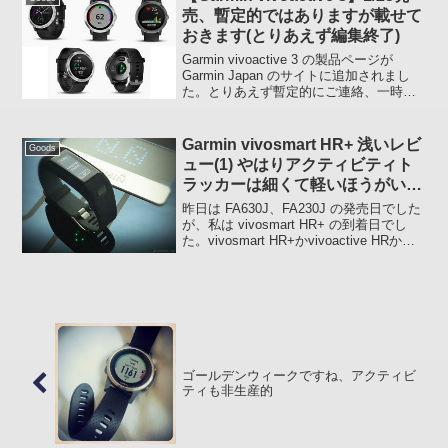
売、暫定的ではありますが載せて
おきます(とりあえず編集終了)
Garmin vivoactive 3 の製品ページが
Garmin Japan のサイトに追加されまし
た。とりあえず暫定的にご連絡、一時間
後にはこのページにもうちょっと情報が
追加されているかも、、、いないかも(笑)
近日発売とのこと。1 月...
Garmin vivosmart HR+ 浅いレビ
Goods
ュー(1) やはりアクティビティト
ラッカーは細くて軽いほうがいい
(私感)
昨日は FA630J、FA230J の発売日でした
が、私は vivosmart HR+ の到着日でし
た。vivosmart HR+かvivoactive HRか悩
みましたvivosmart HR+ と vivoactive
HR、どちらにす...
ゴールデンウィークですね、アクティビ
ティも非生産的