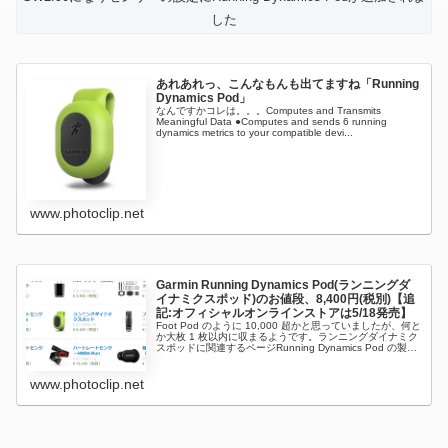
した
あれあれっ、こんなもんも出てますね「Running
Dynamics Pod」
なんですかコレは。。。Computes and Transmits
Meaningful Data ●Computes and sends 6 running
dynamics metrics to your compatible devi...
www.photoclip.net
Garmin Running Dynamics Pod(ランニングダ
イナミクスポッド)のお値段、8,400円(税別)【追
記:オフィシャルオンラインストアは5/18発売】
Foot Pod のように 10,000 超かと思っていましたが、何と
か大枚 1 枚以内に収まるようです。ランニングダイナミク
スポッドに関連するページRunning Dynamics Pod の製品
ページも公開されてはいますが、未完成状態で...
www.photoclip.net