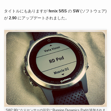
タイトルにもありますが
fenix 5/5S
の
SW
(ソフトウェア)
が
2.90
にアップデートされました。
SW2.90になりセンサーの設定にRunning Dynamics Podが追加されま