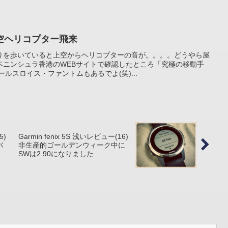
空ヘリコプター飛来
りを歩いていると上空からヘリコプターの音が。。。。どうやら屋
ペニンシュラ香港のWEBサイトで確認したところ「究極の移動手
ルスロイス・ファントムもあるでよ(笑)...
5)
Garmin fenix 5S 浅いレビュー(16)
バ
非生産的ゴールデンウィーク中に
SWは2.90になりました