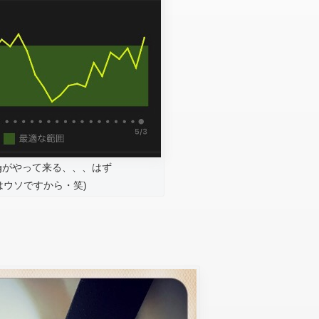
ingがやって来る、、、はず
xはウソですから・笑)