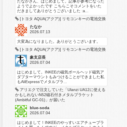
たなかさん、はじめまして。記事が参考になった
ようでよかったです こちらこそコメントをいた
だきましてありがとうございました :a...
[トヨタ AQUA(アクア)] リモコンキーの電池交換
たなか
2026.07.13
大変為になりました。ありがとうございます。
[トヨタ AQUA(アクア)] リモコンキーの電池交換
象支店長
2026.07.04
はじめまして。INKEEの磁気ボールヘッド磁気ア
ダプターマウントもみつけることができました私
もAliExpressでメタルブラ...
アリエクで注文していた「Ulanzi UA12に使える
かもしれないN52磁石付きメタルブラケット
(Ambitful GC-01)」が届いた
blue-soda
2026.07.04
はじめまして！INKEEのやっすいエアチューブラ