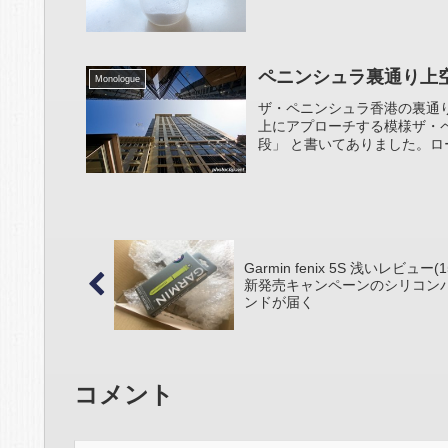
ペニンシュラ裏通り上
Monologue
ザ・ペニンシュラ香港の裏通
上にアプローチする模様ザ・
段」 と書いてありました。ロー
Garmin fenix 5S 浅いレビュー(1
新発売キャンペーンのシリコン
ンドが届く
コメント