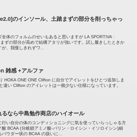
 Skylite2.0]のインソール、土踏まずの部分を削っちゃっ
体のフォルムのせいもあると思いますが LA SPORTIVA :
ールは土踏まずの部分が高めで結構アタリが強いです。試し履きしたときか
が、我慢しきれずワ...
fton 雑感 +アルファ
OKA ONE ONE Clifton に自分でアイレットをひとつ追加しま
と違い Clifton のアイレットは一個少ない仕様になっています。
入れるなら中島勉作商店のハイオール
に行い自分の体のコンディショニングに気を使っていらっしゃる方
 BCAA (分岐鎖アミノ酸-バリン・ロイシン・イソロイシン)細
ウダー状の BCAA の扱いに...