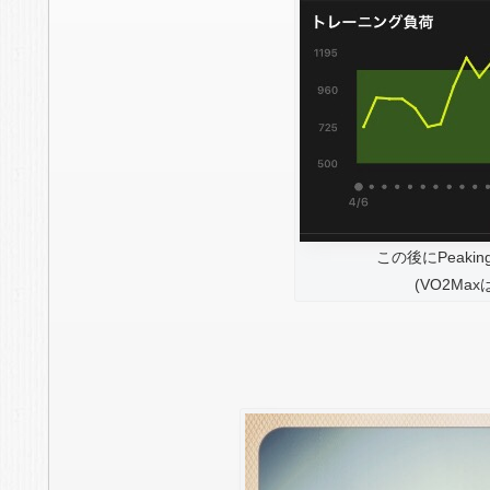
この後にPeak
(VO2Ma