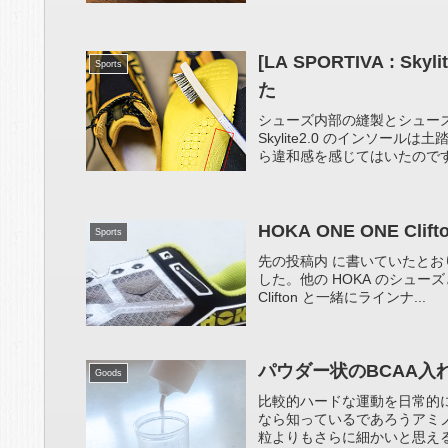
[LA SPORTIVA :
Sports
た
シューズ内部の縫製とシューズ全
Skylite2.0 のインソ
ら違和感を感じてはいたのです
HOKA ONE ONE Cli
Sports
先の投稿内 に書いていたとおり H
した。他の HOKA のシューズ
Clifton と一緒にラインナ...
パウダー状のBCAA
Goods
比較的ハードな運動を日常的
なら知っているであろうアミノ酸
粒よりもさらに細かいと思えるパ