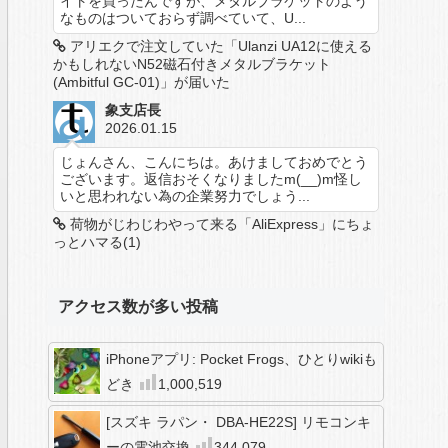
イトを買ったんですが、メタルブラケットのよう
なものはついておらず調べていて、U...
アリエクで注文していた「Ulanzi UA12に使える
かもしれないN52磁石付きメタルブラケット
(Ambitful GC-01)」が届いた
象支店長
2026.01.15
じょんさん、こんにちは。あけましておめでとう
ございます。返信おそくなりましたm(__)m怪し
いと思われない為の企業努力でしょう...
荷物がじわじわやって来る「AliExpress」にちょ
っとハマる(1)
アクセス数が多い投稿
iPhoneアプリ: Pocket Frogs、ひとりwikiも
どき
1,000,519
[スズキ ラパン・ DBA-HE22S] リモコンキ
ーの電池交換
344,079