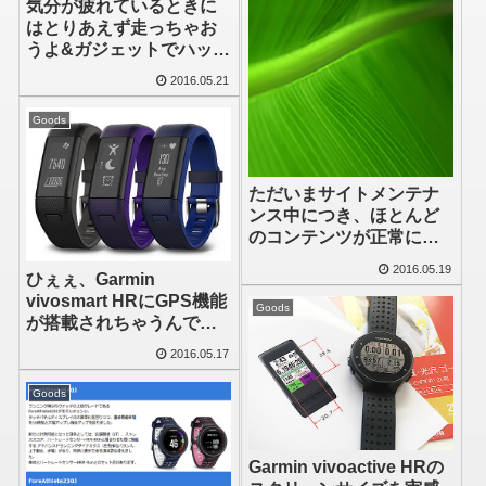
気分が疲れているときに
はとりあえず走っちゃお
うよ&ガジェットでハッピ
ーになろう
2016.05.21
Goods
ただいまサイトメンテナ
ンス中につき、ほとんど
のコンテンツが正常に動
作しません
2016.05.19
ひぇぇ、Garmin
vivosmart HRにGPS機能
Goods
が搭載されちゃうんです
か、その名はvivosmart
2016.05.17
HR+
Goods
Garmin vivoactive HRの