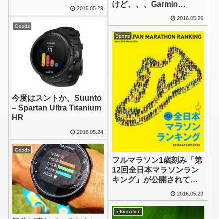
けど、、、Garmin
2016.05.29
vívosmart HR+
2016.05.26
Goods
Sports
今度はスントか、Suunto
– Spartan Ultra Titanium
HR
2016.05.24
Goods
フルマラソン1歳刻み「第
12回全日本マラソンラン
キング」が公開されてい
ます
2016.05.23
Information