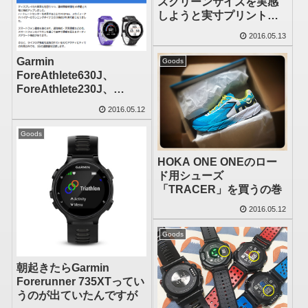
スクリーンサイズを実感
しようと実寸プリントを
試みる
2016.05.13
Garmin
Goods
ForeAthlete630J、
ForeAthlete230J、
vivofit3は6月8日(水)発売
2016.05.12
とのこと
Goods
HOKA ONE ONEのロー
ド用シューズ
「TRACER」を買うの巻
2016.05.12
Goods
朝起きたらGarmin
Forerunner 735XTってい
うのが出ていたんですが