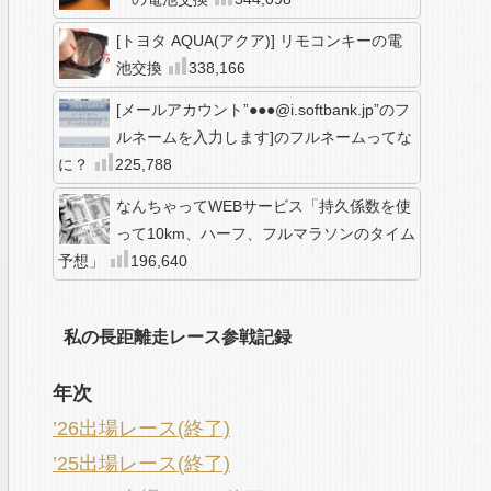
[トヨタ AQUA(アクア)] リモコンキーの電
池交換
338,166
[メールアカウント”●●●@i.softbank.jp”のフ
ルネームを入力します]のフルネームってな
に？
225,788
なんちゃってWEBサービス「持久係数を使
って10km、ハーフ、フルマラソンのタイム
予想」
196,640
私の長距離走レース参戦記録
年次
’26出場レース(終了)
’25出場レース(終了)