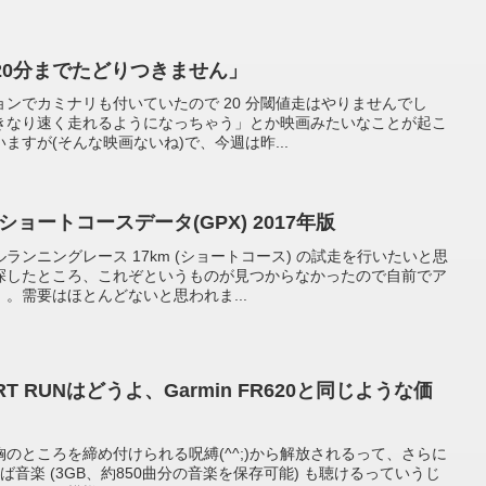
20分までたどりつきません」
ンでカミナリも付いていたので 20 分閾値走はやりませんでし
きなり速く走れるようになっちゃう」とか映画みたいなことが起こ
ますが(そんな映画ないね)で、今週は昨...
 ショートコースデータ(GPX) 2017年版
ンニングレース 17km (ショートコース) の試走を行いたいと思
探したところ、これぞというものが見つからなかったので自前でア
。需要はほとんどないと思われま...
SMART RUNはどうよ、Garmin FR620と同じような価
のところを締め付けられる呪縛(^^;)から解放されるって、さらに
意すれば音楽 (3GB、約850曲分の音楽を保存可能) も聴けるっていうじ