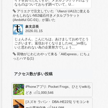
イトを買ったんですが、メタルブラケットのよう
なものはついておらず調べていて、U...
アリエクで注文していた「Ulanzi UA12に使える
かもしれないN52磁石付きメタルブラケット
(Ambitful GC-01)」が届いた
象支店長
2026.01.15
じょんさん、こんにちは。あけましておめでとう
ございます。返信おそくなりましたm(__)m怪し
いと思われない為の企業努力でしょう...
荷物がじわじわやって来る「AliExpress」にちょ
っとハマる(1)
アクセス数が多い投稿
iPhoneアプリ: Pocket Frogs、ひとりwikiも
どき
1,000,546
[スズキ ラパン・ DBA-HE22S] リモコンキ
ーの電池交換
344,098