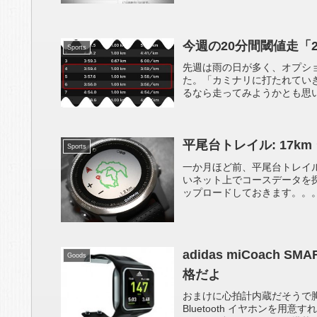
今週の20分間閾値走「
Sports
先週は雨の日が多く、オプショ
た。「カミナリに打たれてい
るなら走ってみようかとも思い
平尾台トレイル: 17km
Sports
一か月ほど前、平尾台トレイルラ
いネット上でコースデータを
ップロードしておきます。。。
adidas miCoach 
Goods
格だよ
おまけに心拍計内蔵だそうで胸
Bluetooth イヤホンを用