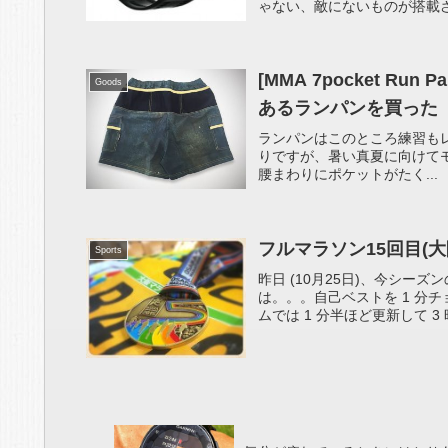
ゃない、敵にないものが搭載さ
[MMA 7pocket Ru
Goods
あるランパンを買った
ランパンはこのところ練習もレースも TH
りですが、暑い真夏に向けて
腰まわりにポケットがたく...
フルマラソン15回目(大
Sports
昨日 (10月25日)、今シーズ
は。。。自己ベストを 1 分チ
ムでは 1 分半ほど更新して 3 時間