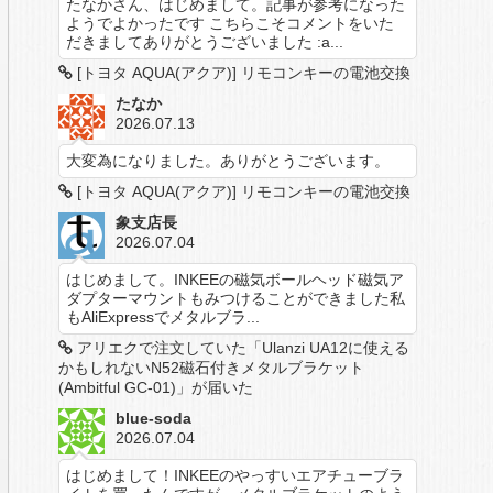
たなかさん、はじめまして。記事が参考になった
ようでよかったです こちらこそコメントをいた
だきましてありがとうございました :a...
[トヨタ AQUA(アクア)] リモコンキーの電池交換
たなか
2026.07.13
大変為になりました。ありがとうございます。
[トヨタ AQUA(アクア)] リモコンキーの電池交換
象支店長
2026.07.04
はじめまして。INKEEの磁気ボールヘッド磁気ア
ダプターマウントもみつけることができました私
もAliExpressでメタルブラ...
アリエクで注文していた「Ulanzi UA12に使える
かもしれないN52磁石付きメタルブラケット
(Ambitful GC-01)」が届いた
blue-soda
2026.07.04
はじめまして！INKEEのやっすいエアチューブラ