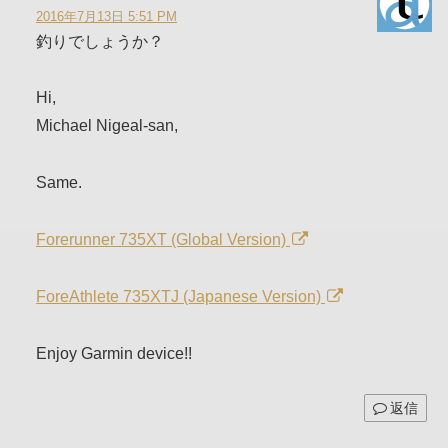
2016年7月13日 5:51 PM
釣りでしょうか？
Hi,
Michael Nigeal-san,
Same.
Forerunner 735XT (Global Version)
ForeAthlete 735XTJ (Japanese Version)
Enjoy Garmin device!!
返信