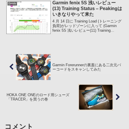
ラップを使用する心拍計に近いものがあ
Garmin fenix 5S 浅いレビュー
Goods
ります...
(13) Training Status – Peakingは
いきなりやって来た
4 月 14 日に Training Load (トレーニング
負荷)がレッドゾーンに入って (Garmin
fenix 5S 浅いレビュー(11) Training
Status) 、その数日後からずっと
Unproductive (非生産...
Garmin Forerunnerの裏蓋にある二次元バ
ーコードをスキャンしてみた
HOKA ONE ONEのロード用シューズ
「TRACER」を買うの巻
コメント