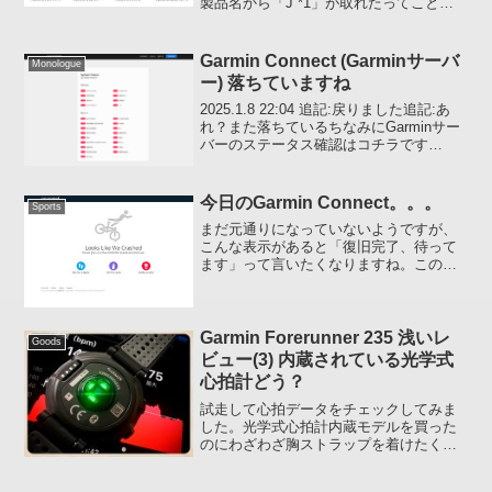
製品名から「J *1」が取れたってこと
は、本国の fenix5 シリーズと同じ製品名
になったわけですから「本国モノは日本
語もサポートするようになったのか？」
Garmin Connect (Garminサーバ
Monologue
と...
ー) 落ちていますね
2025.1.8 22:04 追記:戻りました追記:あ
れ？また落ちているちなみにGarminサー
バーのステータス確認はコチラです
Garminサーバー、落ちていますね。また
やれれてしまったとか？、、、わからん
ですけどGreg 5回目 書いてい...
今日のGarmin Connect。。。
Sports
まだ元通りになっていないようですが、
こんな表示があると「復旧完了、待って
ます」って言いたくなりますね。この提
案されている3つの中だったら。 Go for a
walk かな、たぶん途中から面倒で走っち
ゃうと思うけど。今のように歳のわりに
走れ...
Garmin Forerunner 235 浅いレ
Goods
ビュー(3) 内蔵されている光学式
心拍計どう？
試走して心拍データをチェックしてみま
した。光学式心拍計内蔵モデルを買った
のにわざわざ胸ストラップを着けたくな
かったので今回は LifeBEAM と比較して
みました。LifeBEAM の正確性は胸スト