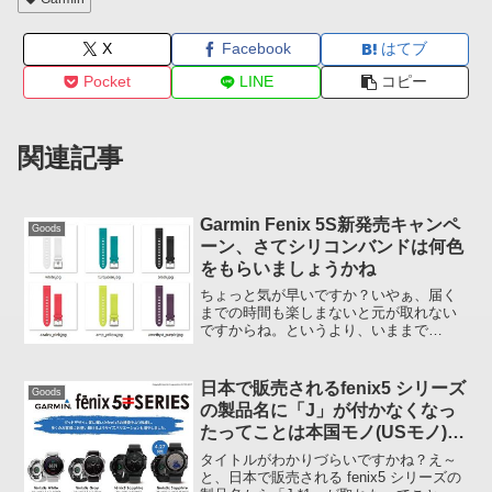
X
Facebook
はてブ
Pocket
LINE
コピー
関連記事
Garmin Fenix 5S新発売キャンペ
Goods
ーン、さてシリコンバンドは何色
をもらいましょうかね
ちょっと気が早いですか？いやぁ、届く
までの時間も楽しまないと元が取れない
ですからね。というより、いままで
Garmin で元が取れたと感じたことは一度
もないなぁ。そういえば以前、Garmin デ
バイスを購入した金額を年間アクティビ
日本で販売されるfenix5 シリーズ
Goods
ティ回数で...
の製品名に「J」が付かなくなっ
たってことは本国モノ(USモノ)と
一緒ってことなのか？
タイトルがわかりづらいですかね？え～
と、日本で販売される fenix5 シリーズの