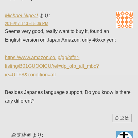
Michael Nigeal
より:
2016年7月13日 5:06 PM
Seems very good, really want to buy it, found an
English version on Japan Amazon, only 46xxx yen:
https://www.amazon.co.jp/gp/offer-
listing/B01GUOOICU/ref=dp_olp_all_mbc?
ie=UTF8&condition=all
Besides Japanes language support, Do you know is there
any different?
返信
象支店長
より: