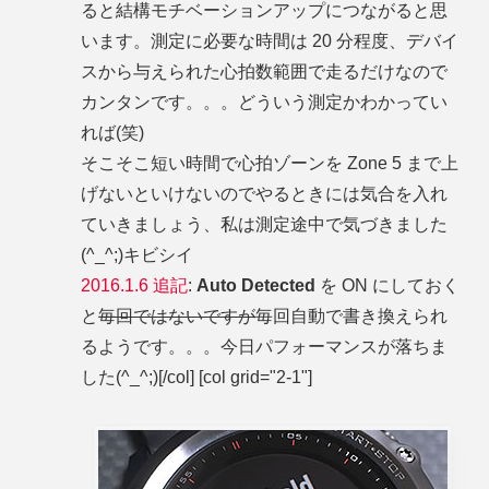
ると結構モチベーションアップにつながると思
います。測定に必要な時間は 20 分程度、デバイ
スから与えられた心拍数範囲で走るだけなので
カンタンです。。。どういう測定かわかってい
れば(笑)
そこそこ短い時間で心拍ゾーンを Zone 5 まで上
げないといけないのでやるときには気合を入れ
ていきましょう、私は測定途中で気づきました
(^_^;)キビシイ
2016.1.6 追記
:
Auto Detected
を ON にしておく
と
毎回ではないですが
毎回自動で書き換えられ
るようです。。。今日パフォーマンスが落ちま
した(^_^;)[/col] [col grid="2-1"]