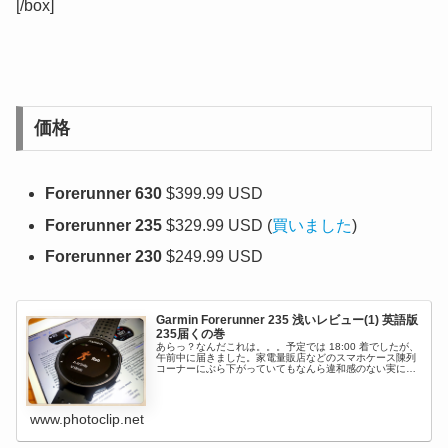
[/box]
価格
Forerunner 630
$399.99 USD
Forerunner 235
$329.99 USD (
買いました
)
Forerunner 230
$249.99 USD
Garmin Forerunner 235 浅いレビュー(1) 英語版
235届くの巻
あらっ？なんだこれは。。。予定では 18:00 着でしたが、
午前中に届きました。家電量販店などのスマホケース陳列
コーナーにぶら下がっていてもなんら違和感のない実に安
っぽいパッケージ。知らない人が見たら中身は 3,000 円ぐ
らいの単なる時計...
www.photoclip.net