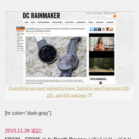
Everything you ever wanted to know: Garmin's new Forerunner 230,
235, and 630 watches
[hr color="dark-gray"]
2015.11.26 追記
: