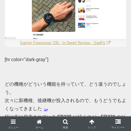
Garmin Forerunner 235 - In Depth Review - GadFit
[hr color="dark-gray"]
どの機種がどういう機能を持っていて、どう違うのでしょ
う。
次々に新機種、後継機が投入されるので、もうどうでもよ
くなってきました
特に先に発売されている
FR225
に続くのが、
FR230
のひ
とつではなくて
FR235
もあるというのが何という
メニュー
ホーム
検索
トップ
サイドバー