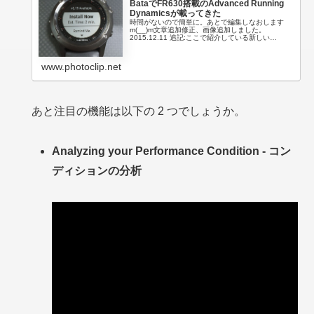
BataでFR630搭載のAdvanced Running
Dynamicsが載ってきた
時間がないので簡単に。あとで編集しなおします
m(__)m文章追加修正、画像追加しました。
2015.12.11 追記:ここで紹介している新しい
Running Dynamics は Fenix 3、FR920XT の正式版
ソフトウェア アッ...
www.photoclip.net
あと注目の機能は以下の 2 つでしょうか。
Analyzing your Performance Condition - コン
ディションの分析