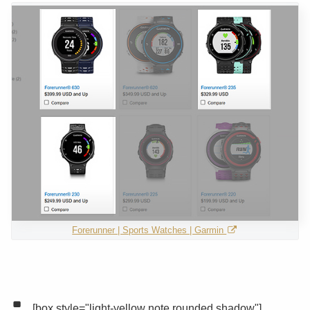
Forerunner | Sports Watches | Garmin
[box style="light-yellow note rounded shadow"]